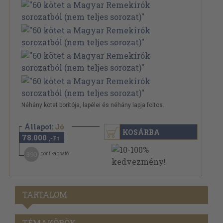
Néhány kötet borítója, lapélei és néhány lapja foltos.
Állapot:
Jó
KOSÁRBA
78.000
,-Ft
390
pont kapható
TARTALOM
TÉMAKÖRÖK