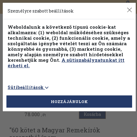
0
Toggle
Főmenü
Könyveink
navigation
Személyre szabott beállítások
Weboldalunk a következő típusú cookie-kat
alkalmazza: (1) weboldal működéséhez szükséges
technikai cookie, (2) funkcionális cookie, amely a
szolgáltatás igénybe vételét teszi az Ön számára
könnyebbé és gyorsabbá, (3) marketing cookie,
Válogasson több mint 1.000.000 kiadványunk közül
10-
amely alapján személyre szabott hirdetésekkel
100% kedvezménnyel!
kereshetjük meg Önt.
A sütiszabályzatunkat itt
érheti el.
Sütibeállítások
Vissza az előző oldalra
HOZZÁJÁRULOK
78.000
Kosárba
,-Ft
"60 kötet a Magyar Remekírók