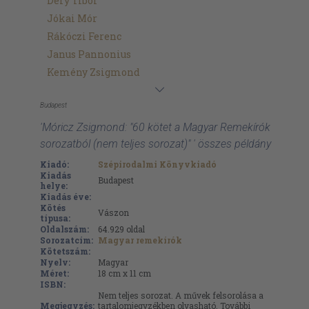
Déry Tibor
Jókai Mór
Rákóczi Ferenc
Janus Pannonius
Kemény Zsigmond
Budapest
'Móricz Zsigmond: "60 kötet a Magyar Remekírók
sorozatból (nem teljes sorozat)" ' összes példány
Kiadó:
Szépirodalmi Könyvkiadó
Kiadás
Budapest
helye:
Kiadás éve:
Kötés
Vászon
típusa:
Oldalszám:
64.929
oldal
Sorozatcím:
Magyar remekírók
Kötetszám:
Nyelv:
Magyar
Méret:
18 cm x 11 cm
ISBN:
Nem teljes sorozat. A művek felsorolása a
Megjegyzés:
tartalomjegyzékben olvasható. További