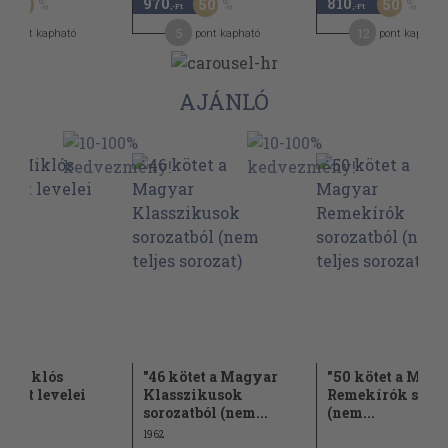
970
810
50
50
50
,-Ft
,-Ft
4
5
12
pont kapható
pont kapható
pont kapható
AJÁNLÓ
i Miklós
"46 kötet a Magyar
"50 kötet a Mag
atott levelei
Klasszikusok
Remekírók soroz
sorozatból (nem...
(nem...
1962