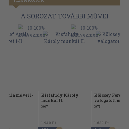
A SOROZAT TOVÁBBI MŰVEI
f Attila művei I-
Kisfaludy Károly
Kölcsey Ferenc
munkái II.
válogatott műve
1907
1975
Ft
1.940 Ft
1.630 Ft