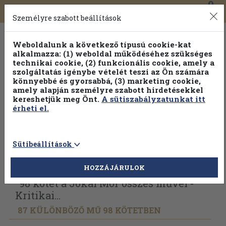
0
Toggle
Főmenü
Könyveink
navigation
Személyre szabott beállítások
Weboldalunk a következő típusú cookie-kat
alkalmazza: (1) weboldal működéséhez szükséges
technikai cookie, (2) funkcionális cookie, amely a
szolgáltatás igénybe vételét teszi az Ön számára
könnyebbé és gyorsabbá, (3) marketing cookie,
Válogasson több mint 1.000.000 kiadványunk közül
10-
amely alapján személyre szabott hirdetésekkel
100% kedvezménnyel!
kereshetjük meg Önt.
A sütiszabályzatunkat itt
érheti el.
Sütibeállítások
Vissza az előző oldalra
Válasszon példányt
HOZZÁJÁRULOK
"98 kötet a Jókai Mór összes művei -
Kritikai...
87 KÜLÖNBÖZŐ MŰ 98 KÖTETBEN