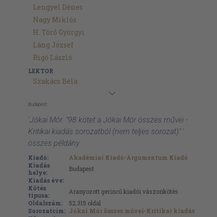
Lengyel Dénes
Nagy Miklós
H. Törő Györgyi
Láng József
Rigó László
LEKTOR
Szakács Béla
Budapest
'Jókai Mór: "98 kötet a Jókai Mór összes művei -
Kritikai kiadás sorozatból (nem teljes sorozat)" '
összes példány
Kiadó:
Akadémiai Kiadó-Argumentum Kiadó
Kiadás
Budapest
helye:
Kiadás éve:
Kötés
Aranyozott gerincű kiadói vászonkötés
típusa:
Oldalszám:
52.315
oldal
Sorozatcím:
Jókai Mór összes művei-Kritikai kiadás