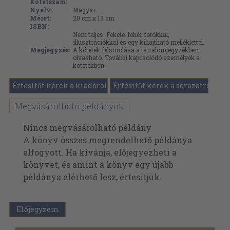
Kötetszám:
Nyelv:
Magyar
Méret:
20 cm x 13 cm
ISBN:
Nem teljes. Fekete-fehér fotókkal,
illusztrációkkal és egy kihajtható melléklettel.
Megjegyzés:
A kötetek felsorolása a tartalomjegyzékben
olvasható. További kapcsolódó személyek a
kötetekben.
Értesítőt kérek a kiadóról
Értesítőt kérek a sorozatról
Megvásárolható példányok
Nincs megvásárolható példány
A könyv összes megrendelhető példánya
elfogyott. Ha kívánja, előjegyezheti a
könyvet, és amint a könyv egy újabb
példánya elérhető lesz, értesítjük.
Előjegyzem