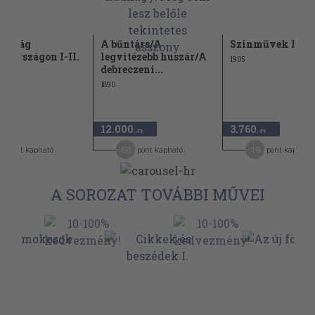
 világ
A bűntárs/A
Szinművek I-III.
rországon I-II.
legvitézebb huszár/A
1905
debreczeni...
1890
12.000
3.760
,-Ft
,-Ft
,-Ft
8
60
19
pont kapható
pont kapható
pont kapható
A SOROZAT TOVÁBBI MŰVEI