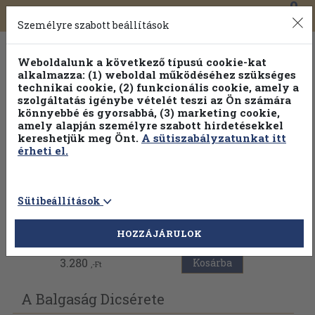
0
Toggle
Főmenü
Könyveink
navigation
Személyre szabott beállítások
Weboldalunk a következő típusú cookie-kat
alkalmazza: (1) weboldal működéséhez szükséges
technikai cookie, (2) funkcionális cookie, amely a
szolgáltatás igénybe vételét teszi az Ön számára
könnyebbé és gyorsabbá, (3) marketing cookie,
Válogasson több mint 30 000 kötet közül
amely alapján személyre szabott hirdetésekkel
Hobbi témakörökben
20% kedvezménnyel!
kereshetjük meg Önt.
A sütiszabályzatunkat itt
érheti el.
Sütibeállítások
Vissza az előző oldalra
HOZZÁJÁRULOK
3.280
Kosárba
,-Ft
A Balgaság Dicsérete