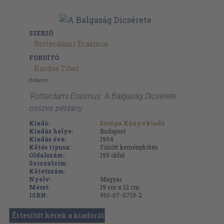
SZERZŐ
Rotterdami Erasmus
FORDÍTÓ
Kardos Tibor
Budapest
'Rotterdami Erasmus: A Balgaság Dicsérete '
összes példány
Kiadó:
Európa Könyvkiadó
Kiadás helye:
Budapest
Kiadás éve:
1994
Kötés típusa:
Fűzött keménykötés
Oldalszám:
195
oldal
Sorozatcím:
Kötetszám:
Nyelv:
Magyar
Méret:
19 cm x 12 cm
ISBN:
963-07-5719-2
Értesítőt kérek a kiadóról