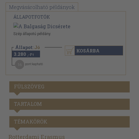
Megvásárolható példányok
ÁLLAPOTFOTÓK
Szép állapotú példány.
Állapot:
Jó
KOSÁRBA
3.280
,-Ft
16
pont kapható
FÜLSZÖVEG
TARTALOM
TÉMAKÖRÖK
Rotterdami Erasmus