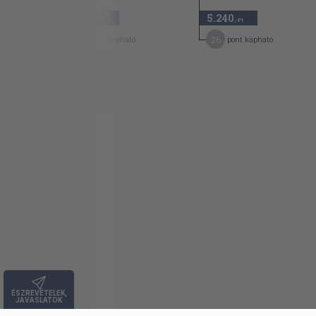
2.640
5.240
,-Ft
,-Ft
21
26
pont kapható
pont kapható
ÉSZREVÉTELEK,
JAVASLATOK