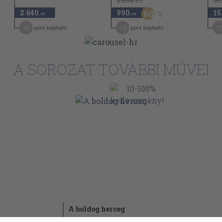
2.490 Ft
30
2.640
990
15
60
,-Ft
,-Ft
13
15
7
pont kapható
pont kapható
A SOROZAT TOVÁBBI MŰVEI
A boldog herceg
2015