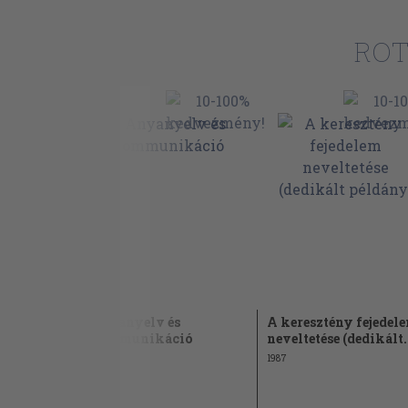
ROT
/1.
Anyanyelv és
A keresztény fejedel
kommunikáció
neveltetése (dedikált.
1994
1987