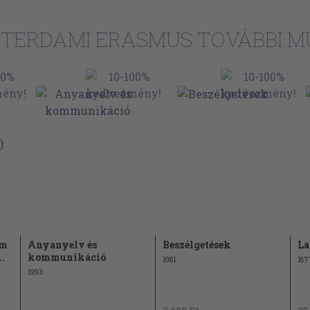
TERDAMI ERASMUS TOVÁBBI M
em
Anyanyelv és
Beszélgetések
La
..
kommunikáció
1981
187
1993