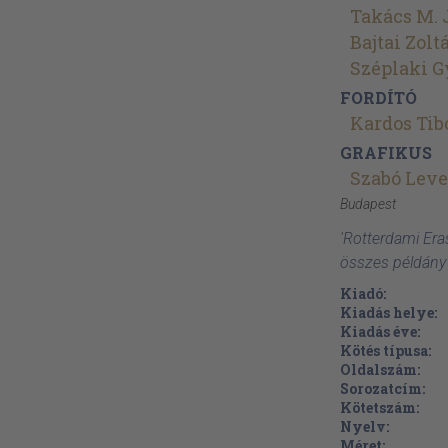
Takács M. 
Bajtai Zolt
Széplaki 
FORDÍTÓ
Kardos Tib
GRAFIKUS
Szabó Lev
Budapest
'Rotterdami Era
összes példány
Kiadó:
Kiadás helye:
Kiadás éve:
Kötés típusa:
Oldalszám:
Sorozatcím:
Kötetszám:
Nyelv:
Méret: