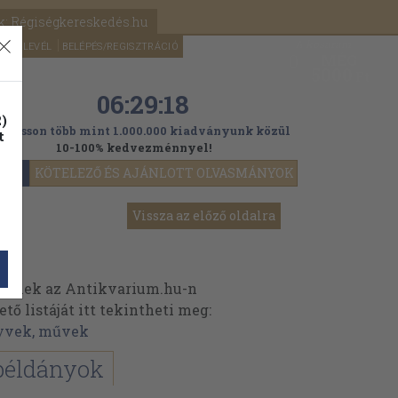
k: Régiségkereskedés.hu
A kosaram
HÍRLEVÉL
BELÉPÉS/REGISZTRÁCIÓ
MÉG
0
5000
Ft
06:29:18
)
ogasson több mint 1.000.000 kiadványunk közül
t
10-100% kedvezménnyel!
YOK
KÖTELEZŐ ÉS AJÁNLOTT OLVASMÁNYOK
Vissza az előző oldalra
einek az Antikvarium.hu-n
ő listáját itt tekintheti meg:
yvek, művek
példányok