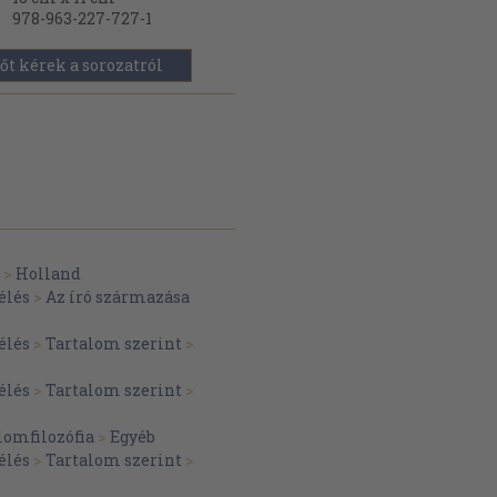
978-963-227-727-1
őt kérek a sorozatról
>
Holland
élés
>
Az író származása
élés
>
Tartalom szerint
>
élés
>
Tartalom szerint
>
lomfilozófia
>
Egyéb
élés
>
Tartalom szerint
>