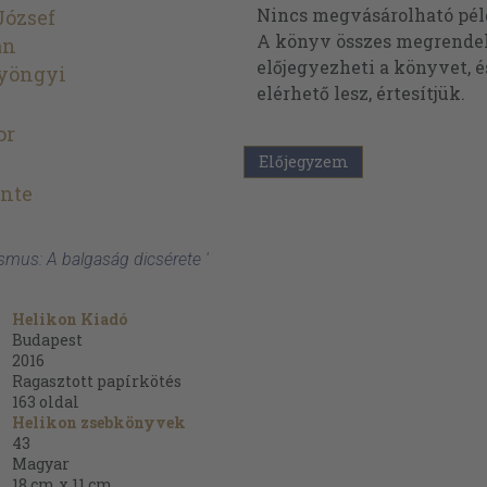
Nincs megvásárolható pé
József
A könyv összes megrendelh
án
előjegyezheti a könyvet, 
Gyöngyi
elérhető lesz, értesítjük.
or
Előjegyzem
ente
smus: A balgaság dicsérete '
Helikon Kiadó
Budapest
2016
Ragasztott papírkötés
163
oldal
Helikon zsebkönyvek
43
Magyar
18 cm x 11 cm