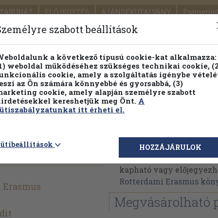
TÁRUHÁZ
ELŐJEGYZÉS
AJÁNDÉKUTALVÁNY
Partnerün
SZÁLLÍTÁS
SEGÍTSÉG
Személyre szabott beállítások
Részletes kereső
Témaköri fa
eboldalunk a következő típusú cookie-kat alkalmazza:
1) weboldal működéséhez szükséges technikai cookie, (2
Vál
unkcionális cookie, amely a szolgáltatás igénybe vételé
eszi az Ön számára könnyebbé és gyorsabbá, (3)
arketing cookie, amely alapján személyre szabott
PILLANATNYI ÁRAINK
FENNTARTHATÓ OLVASMÁN
irdetésekkel kereshetjük meg Önt.
A
ütiszabályzatunkat itt érheti el.
rete
Rotterdami Erasmus
ütibeállítások
HOZZÁJÁRULOK
Rotterdami Erasmus műv
kapható vagy előjegyezhet
Rotterdami Erasmus kön
i Erasmus
Megvásárolható 
dit