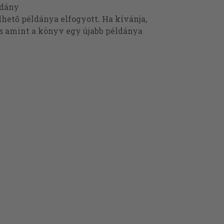
ldány
ető példánya elfogyott. Ha kívánja,
és amint a könyv egy újabb példánya