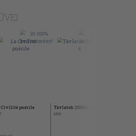
ŰVEI
 Civilité puérile
Távlatok 2001/1-4.
Reneszánsz
antológia
7
2001
1984