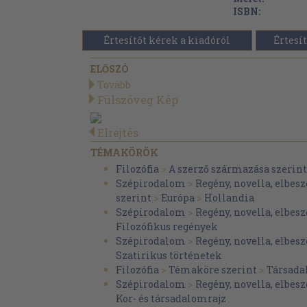
ISBN:
Értesítőt kérek a kiadóról
Értesít
ELŐSZÓ
Tovább
Fülszöveg Kép
Elrejtés
TÉMAKÖRÖK
Filozófia
>
A szerző származása szerint
Szépirodalom
>
Regény, novella, elbesz
szerint
>
Európa
>
Hollandia
Szépirodalom
>
Regény, novella, elbesz
Filozófikus regények
Szépirodalom
>
Regény, novella, elbesz
Szatirikus történetek
Filozófia
>
Témaköre szerint
>
Társada
Szépirodalom
>
Regény, novella, elbesz
Kor- és társadalomrajz