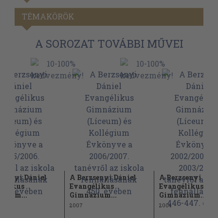
TÉMAKÖRÖK
A SOROZAT TOVÁBBI MŰVEI
zsenyi Dániel
A Berzsenyi Dániel
A Berzsenyi Dán
gélikus
Evangélikus
Evangélikus
zium...
Gimnázium...
Gimnázium...
2007
2004