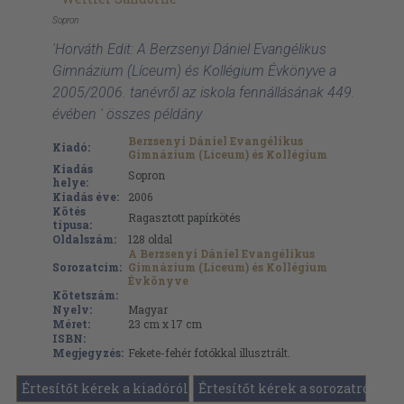
Sopron
'Horváth Edit: A Berzsenyi Dániel Evangélikus
Gimnázium (Líceum) és Kollégium Évkönyve a
2005/2006. tanévről az iskola fennállásának 449.
évében ' összes példány
Berzsenyi Dániel Evangélikus
Kiadó:
Gimnázium (Líceum) és Kollégium
Kiadás
Sopron
helye:
Kiadás éve:
2006
Kötés
Ragasztott papírkötés
típusa:
Oldalszám:
128
oldal
A Berzsenyi Dániel Evangélikus
Sorozatcím:
Gimnázium (Líceum) és Kollégium
Évkönyve
Kötetszám:
Nyelv:
Magyar
Méret:
23 cm x 17 cm
ISBN:
Megjegyzés:
Fekete-fehér fotókkal illusztrált.
Értesítőt kérek a kiadóról
Értesítőt kérek a sorozatról