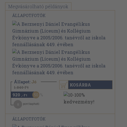
Megvásárolható példányok
ÁLLAPOTFOTÓK
Állapot:
Jó
KOSÁRBA
1.840 Ft
920
50
,-Ft
8
pont kapható
ÁLLAPOTFOTÓK