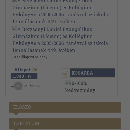
Szép állapotú példány.
Állapot:
Jó
KOSÁRBA
1.840
,-Ft
17
pont kapható
ELŐSZÓ
TARTALOM