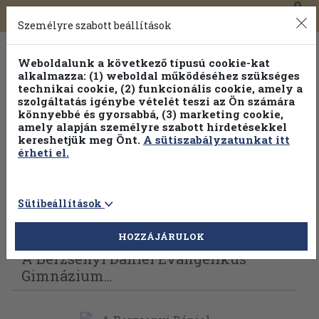
0
Toggle
Főmenü
Könyveink
navigation
Személyre szabott beállítások
Weboldalunk a következő típusú cookie-kat
alkalmazza: (1) weboldal működéséhez szükséges
technikai cookie, (2) funkcionális cookie, amely a
szolgáltatás igénybe vételét teszi az Ön számára
könnyebbé és gyorsabbá, (3) marketing cookie,
Válogasson több mint 1.000.000 kiadványunk közül
10-
amely alapján személyre szabott hirdetésekkel
100% kedvezménnyel!
kereshetjük meg Önt.
A sütiszabályzatunkat itt
érheti el.
Sütibeállítások
Vissza az előző oldalra
Válasszon példányt
HOZZÁJÁRULOK
A Berzsenyi Dániel Evangélikus
Gimnázium...