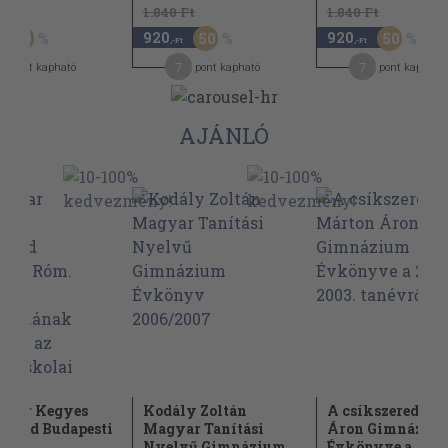
Ft
1.840 Ft
1.840 Ft
920
920
50
50
50
,-Ft
,-Ft
7
7
pont kapható
pont kapható
pont kapható
AJÁNLÓ
gyar Kegyes
Kodály Zoltán
A csíkszeredai 
órend Budapesti
Magyar Tanítási
Áron Gimnáziu
at....
Nyelvű Gimnázium...
Évkönyve a...