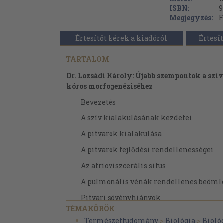
ISBN:
9
Megjegyzés:
F
Értesítőt kérek a kiadóról
Értesít
TARTALOM
Dr. Lozsádi Károly: Újabb szempontok a szív
kóros morfogenéziséhez
Bevezetés
A szív kialakulásának kezdetei
A pitvarok kialakulása
A pitvarok fejlődési rendellenességei
Az atrioviszcerális situs
A pulmonális vénák rendellenes beöml
Pitvari sövényhiányok
TÉMAKÖRÖK
Cor triatriatum
Természettudomány
>
Biológia
>
Biológ