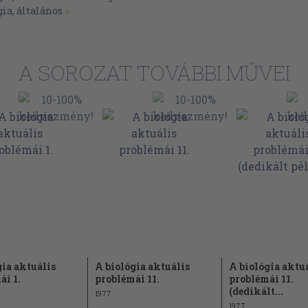
31
ia, általános
>
43
45
A SOROZAT TOVÁBBI MŰVEI
45
47
49
50
56
56
57
61
64
alakulása
gia aktuális
A biológia aktuális
A biológia aktu
ái 1.
problémái 11.
problémái 11.
 aortaív
68
(dedikált...
1977
1977