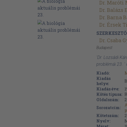
Dr. Maróti
Dr. Balázs 
Dr. Barna B
Dr. Érsek T
SZERKESZTŐ
Dr. Csaba 
Budapest
'Dr. Lozsádi Káro
problémái 23. '
Kiadó:
M
Kiadás
B
helye:
Kiadás éve:
1
Kötés típusa:
R
Oldalszám:
2
A
Sorozatcím:
p
Kötetszám:
2
Nyelv:
M
Méret:
1