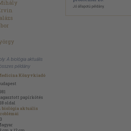
 Mihály
Jó állapotú példány.
Ervin
alázs
ibor
György
ly: A biológia aktuális
 összes példány
edicina Könyvkiadó
udapest
981
agasztott papírkötés
18
oldal
 biológia aktuális
roblémái
3
agyar
8 cm x 12 cm