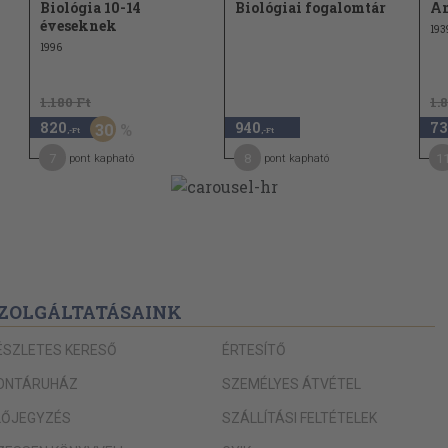
87
Biológia 10-14
Biológiai fogalomtár
An
ja
éveseknek
193
88
1996
89
1.180 Ft
1.
89
820
940
73
30
,-Ft
,-Ft
89
7
8
1
pont kapható
pont kapható
90
91
tés biológiája
95
, mi a
96
ZOLGÁLTATÁSAINK
ÉSZLETES KERESŐ
ÉRTESÍTŐ
99
ONTÁRUHÁZ
SZEMÉLYES ÁTVÉTEL
104
LŐJEGYZÉS
SZÁLLÍTÁSI FELTÉTELEK
105