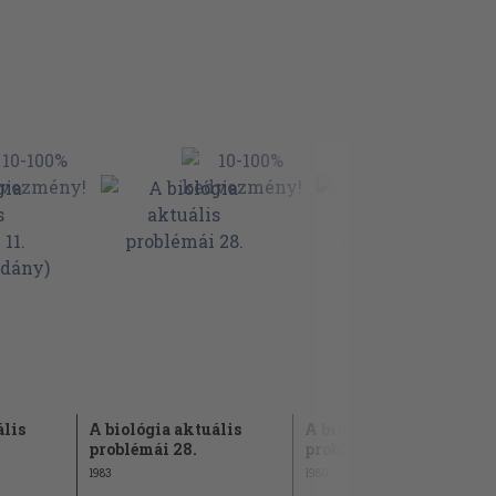
ális
A biológia aktuális
A biológia aktuális
problémái 28.
problémái 19.
1983
1980