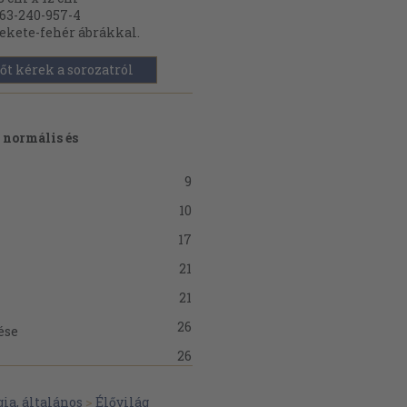
63-240-957-4
ekete-fehér ábrákkal.
őt kérek a sorozatról
 normális és
9
10
17
21
21
26
ése
26
30
ia, általános
>
Élővilág