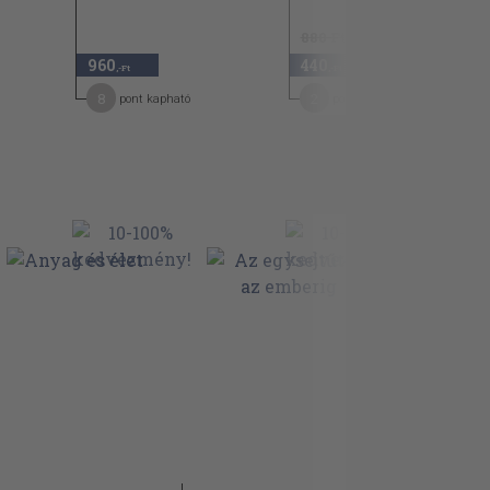
880 Ft
960
440
50
,-Ft
,-Ft
8
2
pont kapható
pont kapható