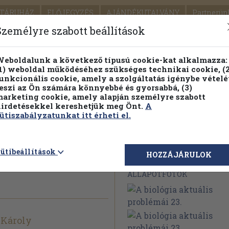
TÁRUHÁZ
ELŐJEGYZÉS
AJÁNDÉKUTALVÁNY
Partnerün
SZÁLLÍTÁS
SEGÍTSÉG
Személyre szabott beállítások
Részletes kereső
Témaköri fa
eboldalunk a következő típusú cookie-kat alkalmazza:
1) weboldal működéséhez szükséges technikai cookie, (2
Vál
unkcionális cookie, amely a szolgáltatás igénybe vételé
eszi az Ön számára könnyebbé és gyorsabbá, (3)
arketing cookie, amely alapján személyre szabott
PILLANATNYI ÁRAINK
FENNTARTHATÓ OLVASMÁN
irdetésekkel kereshetjük meg Önt.
A
ütiszabályzatunkat itt érheti el.
is
ütibeállítások
Megvásárolható 
HOZZÁJÁRULOK
ÁLLAPOTFOTÓK
 Károly