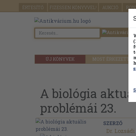
ÉRTESÍTŐ
FIZESSEN
KÖNYVVEL!
AUKCIÓ
PON
W
(
f
t
m
ÚJ KÖNYVEK
MOST ÉRKEZETT
h
s
A biológia aktuál
S
problémái 23.
SZERZŐ
Dr. Lozsádi