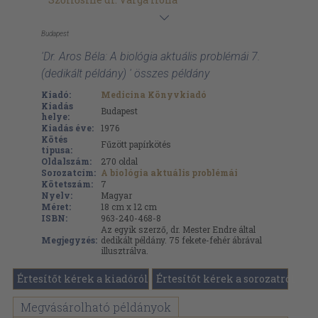
Budapest
'Dr. Aros Béla: A biológia aktuális problémái 7.
(dedikált példány) ' összes példány
Kiadó:
Medicina Könyvkiadó
Kiadás
Budapest
helye:
Kiadás éve:
1976
Kötés
Fűzött papírkötés
típusa:
Oldalszám:
270
oldal
Sorozatcím:
A biológia aktuális problémái
Kötetszám:
7
Nyelv:
Magyar
Méret:
18 cm x 12 cm
ISBN:
963-240-468-8
Az egyik szerző, dr. Mester Endre által
Megjegyzés:
dedikált példány. 75 fekete-fehér ábrával
illusztrálva.
Értesítőt kérek a kiadóról
Értesítőt kérek a sorozatról
Megvásárolható példányok