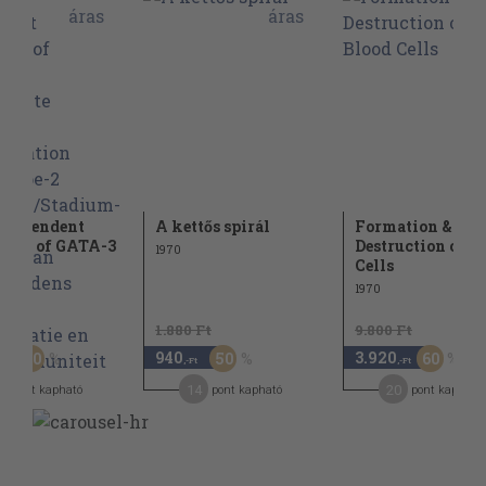
-dependent
A kettős spirál
Formation &
ions of GATA-3
Destruction of B
1970
Cells
1970
Ft
1.880 Ft
9.800 Ft
940
3.920
50
50
60
,-Ft
,-Ft
,-Ft
5
14
20
pont kapható
pont kapható
pont kapható