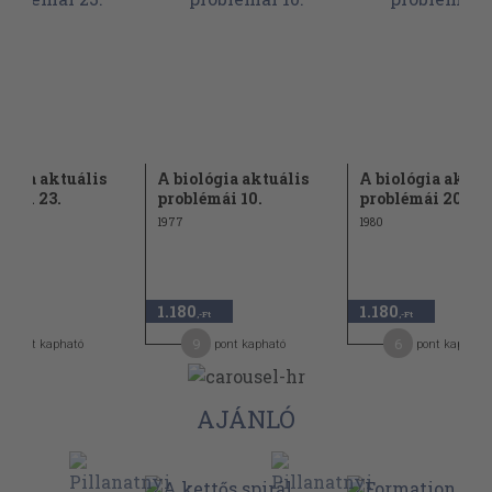
lógia aktuális
A biológia aktuális
A biológia aktuá
émái 23.
problémái 10.
problémái 20.
1977
1980
1.180
1.180
,-Ft
,-Ft
9
6
pont kapható
pont kapható
pont kapható
AJÁNLÓ