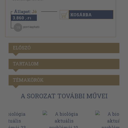
Állapot:
Jó
KOSÁRBA
3.860
,-Ft
19
pont kapható
ELŐSZÓ
TARTALOM
TÉMAKÖRÖK
A SOROZAT TOVÁBBI MŰVEI