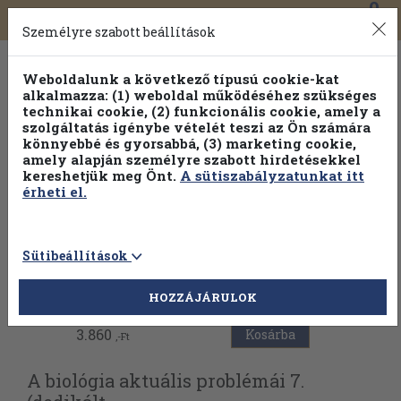
0
Toggle
Főmenü
Könyveink
navigation
Személyre szabott beállítások
Weboldalunk a következő típusú cookie-kat
alkalmazza: (1) weboldal működéséhez szükséges
technikai cookie, (2) funkcionális cookie, amely a
szolgáltatás igénybe vételét teszi az Ön számára
könnyebbé és gyorsabbá, (3) marketing cookie,
Válogasson több mint 30 000 kötet közül
amely alapján személyre szabott hirdetésekkel
Hobbi témakörökben
20% kedvezménnyel!
kereshetjük meg Önt.
A sütiszabályzatunkat itt
érheti el.
Sütibeállítások
Vissza az előző oldalra
HOZZÁJÁRULOK
3.860
Kosárba
,-Ft
A biológia aktuális problémái 7.