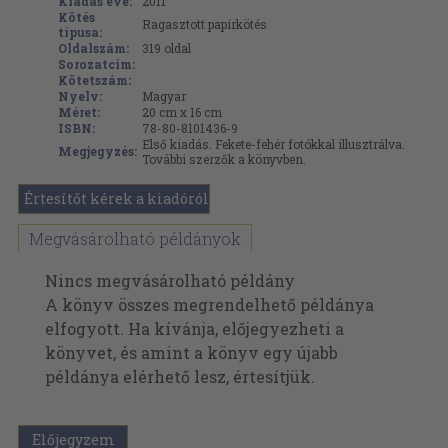
Kiadás éve:
2011
Kötés
Ragasztott papírkötés
típusa:
Oldalszám:
319
oldal
Sorozatcím:
Kötetszám:
Nyelv:
Magyar
Méret:
20 cm x 16 cm
ISBN:
78-80-8101436-9
Első kiadás. Fekete-fehér fotókkal illusztrálva.
Megjegyzés:
További szerzők a könyvben.
Értesítőt kérek a kiadóról
Megvásárolható példányok
Nincs megvásárolható példány
A könyv összes megrendelhető példánya
elfogyott. Ha kívánja, előjegyezheti a
könyvet, és amint a könyv egy újabb
példánya elérhető lesz, értesítjük.
Előjegyzem