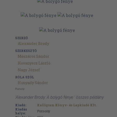
SZERZŐ
Alexander Brody
SZERKESZTŐ
Mészáros Sándor
Hovanyecz László
Nagy József
RÓLA SZÓL
Hunyady Sándor
Pozsony
'Alexander Brody: A bolygó fénye ' összes példány
Kiadó:
Kalligram Könyv- és Lapkiadó Kft.
Kiadás
Pozsony
helye: