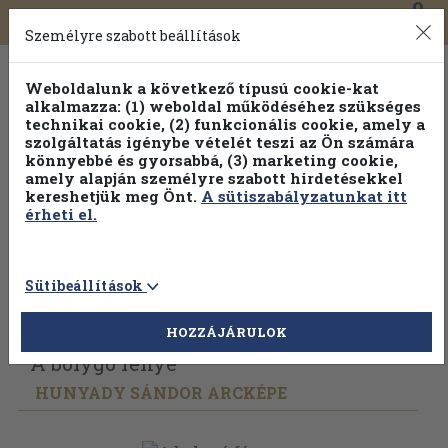
0
Toggle
Főmenü
Könyveink
navigation
Személyre szabott beállítások
Weboldalunk a következő típusú cookie-kat
alkalmazza: (1) weboldal működéséhez szükséges
technikai cookie, (2) funkcionális cookie, amely a
szolgáltatás igénybe vételét teszi az Ön számára
könnyebbé és gyorsabbá, (3) marketing cookie,
amely alapján személyre szabott hirdetésekkel
kereshetjük meg Önt.
A sütiszabályzatunkat itt
érheti el.
Sütibeállítások
Vissza az előző oldalra
Válasszon példányt
HOZZÁJÁRULOK
A bolygó fénye
HUNYADY SÁNDOR ARCKÉPE