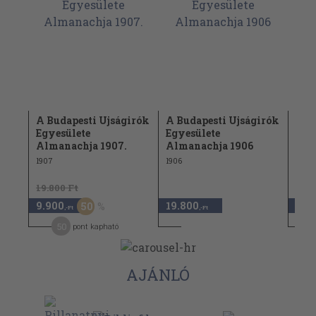
ók
A Budapesti Ujságirók
A Budapesti Ujságirók
A B
ach
Egyesülete
Egyesülete
Egy
Almanachja 1907.
Almanachja 1906
évi.
1907
1906
1909
19.800 Ft
9.900
19.800
9.9
50
,-Ft
,-Ft
50
pont kapható
AJÁNLÓ