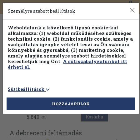
0
Toggle
Főmenü
Könyveink
navigation
Személyre szabott beállítások
Weboldalunk a következő típusú cookie-kat
alkalmazza: (1) weboldal működéséhez szükséges
technikai cookie, (2) funkcionális cookie, amely a
szolgáltatás igénybe vételét teszi az Ön számára
könnyebbé és gyorsabbá, (3) marketing cookie,
amely alapján személyre szabott hirdetésekkel
kereshetjük meg Önt.
A sütiszabályzatunkat itt
érheti el.
Sütibeállítások
Vissza az előző oldalra
HOZZÁJÁRULOK
5.840
Kosárba
,-Ft
A debreceni feltámadás