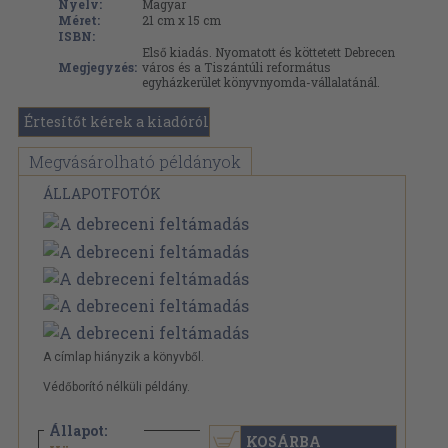
Nyelv:
Magyar
Méret:
21 cm x 15 cm
ISBN:
Első kiadás. Nyomatott és köttetett Debrecen
Megjegyzés:
város és a Tiszántúli református
egyházkerület könyvnyomda-vállalatánál.
Értesítőt kérek a kiadóról
Megvásárolható példányok
ÁLLAPOTFOTÓK
A címlap hiányzik a könyvből.
Védőborító nélküli példány.
Állapot:
KOSÁRBA