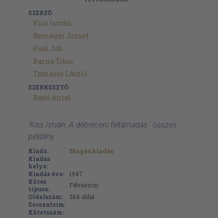
SZERZŐ
Kiss István
Reményi József
Paál Jób
Barna Tibor
Tamássy László
SZERKESZTŐ
Radó Antal
'Kiss István: A debreceni feltámadás ' összes
példány
Kiadó:
Magánkiadás
Kiadás
helye:
Kiadás éve:
1947
Kötés
Félvászon
típusa:
Oldalszám:
384
oldal
Sorozatcím:
Kötetszám: