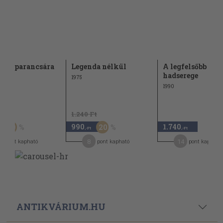
zet parancsára
Legenda nélkül
A legfelsőbb had
hadserege
1975
1990
Ft
1.240 Ft
990
1.740
50
20
,-Ft
,-Ft
8
14
pont kapható
pont kapható
pont kapható
ANTIKVÁRIUM.HU