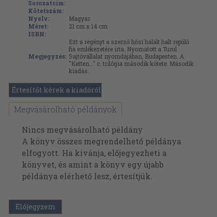
Sorozatcím:
Kötetszám:
Nyelv:
Magyar
Méret:
21 cm x 14 cm
ISBN:
Ezt a regényt a szerző hősi halált halt repülő
fia emlékezetére írta. Nyomatott a Turul
Megjegyzés:
Sajtóvállalat nyomdájában, Budapesten. A
"Ketten..." c. trilógia második kötete. Második
kiadás.
Értesítőt kérek a kiadóról
Megvásárolható példányok
Nincs megvásárolható példány
A könyv összes megrendelhető példánya
elfogyott. Ha kívánja, előjegyezheti a
könyvet, és amint a könyv egy újabb
példánya elérhető lesz, értesítjük.
Előjegyzem