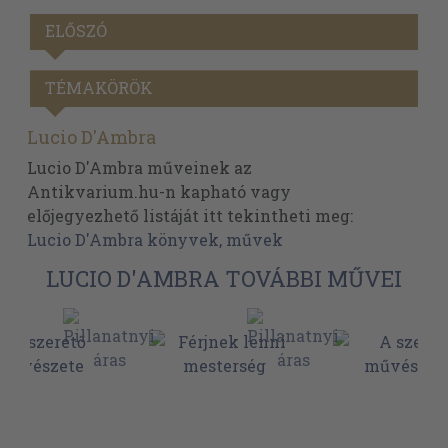
ELŐSZÓ
TÉMAKÖRÖK
Lucio D'Ambra
Lucio D'Ambra műveinek az
Antikvarium.hu-n kapható vagy
előjegyezhető listáját itt tekintheti meg:
Lucio D'Ambra könyvek, művek
LUCIO D'AMBRA TOVÁBBI MŰVEI