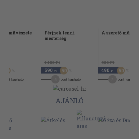
rető művészete
Férjnek lenni
A szerető művész
mesterség
Ft
1.180 Ft
980 Ft
590
490
50
50
50
,-Ft
,-Ft
5
2
pont kapható
pont kapható
pont kapható
AJÁNLÓ