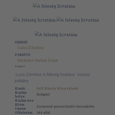
SZERZŐ
Lucio D'Ambra
FORDÍTÓ
Salaczné Zachár Ilona
Budapest
'Lucio D'Ambra: A feleség hivatása ' összes
példány
Kiadó:
Grill Károly Könyvkiadó
Kiadás
Budapest
helye:
Kiadás éve:
Kötés
Aranyozott gerincű kiadói vászonkötés
típusa:
Oldalszám:
344
oldal