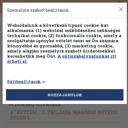
0
Toggle
Főmenü
Könyveink
navigation
Személyre szabott beállítások
Weboldalunk a következő típusú cookie-kat
alkalmazza: (1) weboldal működéséhez szükséges
technikai cookie, (2) funkcionális cookie, amely a
szolgáltatás igénybe vételét teszi az Ön számára
könnyebbé és gyorsabbá, (3) marketing cookie,
amely alapján személyre szabott hirdetésekkel
kereshetjük meg Önt.
A sütiszabályzatunkat itt
érheti el.
Sütibeállítások
Vissza az előző oldalra
Válasszon példányt
HOZZÁJÁRULOK
A feleség hivatása
A "KETTEN..." C. TRILÓGIA MÁSODIK KÖTETE/
REGÉNY