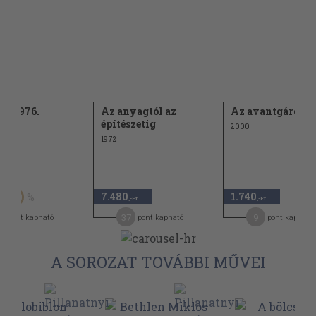
k 1976.
Az anyagtól az
Az avantgárd
építészetig
2000
1972
Ft
7.480
1.740
50
,-Ft
,-Ft
3
37
9
pont kapható
pont kapható
pont kapható
A SOROZAT TOVÁBBI MŰVEI