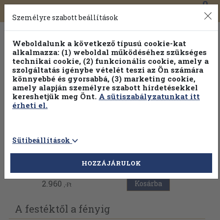
0
Toggle
Főmenü
Könyveink
navigation
Személyre szabott beállítások
Weboldalunk a következő típusú cookie-kat
alkalmazza: (1) weboldal működéséhez szükséges
technikai cookie, (2) funkcionális cookie, amely a
szolgáltatás igénybe vételét teszi az Ön számára
könnyebbé és gyorsabbá, (3) marketing cookie,
amely alapján személyre szabott hirdetésekkel
kereshetjük meg Önt.
A sütiszabályzatunkat itt
érheti el.
Sütibeállítások
Vissza az előző oldalra
HOZZÁJÁRULOK
2.960
Kosárba
,-Ft
A festéktől a fényig