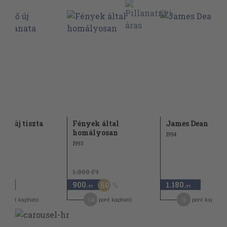
ető új tiszta
Fények által
James Dean
nata
homályosan
1994
1993
1.800 Ft
900
1.180
50
,-Ft
,-Ft
,-Ft
2
14
9
pont kapható
pont kapható
pont kapható