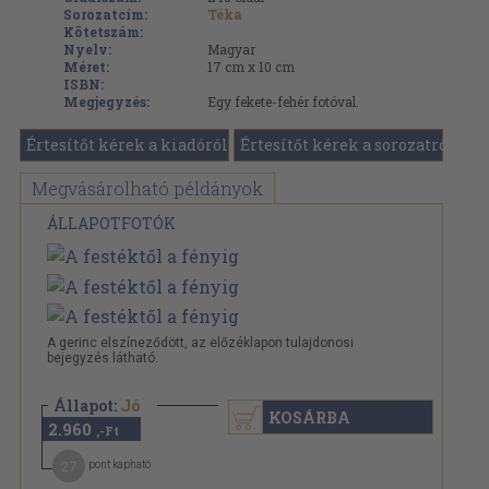
Sorozatcím:
Téka
Kötetszám:
Nyelv:
Magyar
Méret:
17 cm x 10 cm
ISBN:
Megjegyzés:
Egy fekete-fehér fotóval.
Értesítőt kérek a kiadóról
Értesítőt kérek a sorozatról
Megvásárolható példányok
ÁLLAPOTFOTÓK
A gerinc elszíneződött, az előzéklapon tulajdonosi
bejegyzés látható.
Állapot:
Jó
KOSÁRBA
2.960
,-Ft
27
pont kapható