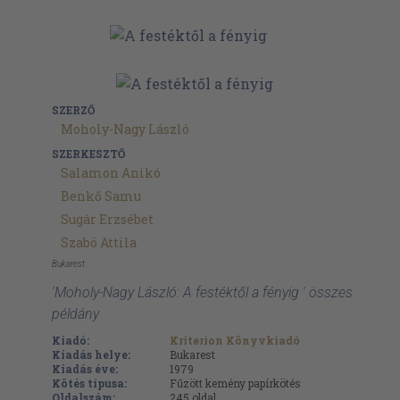
SZERZŐ
Moholy-Nagy László
SZERKESZTŐ
Salamon Anikó
Benkő Samu
Sugár Erzsébet
Szabó Attila
Bukarest
'Moholy-Nagy László: A festéktől a fényig ' összes
példány
Kiadó:
Kriterion Könyvkiadó
Kiadás helye:
Bukarest
Kiadás éve:
1979
Kötés típusa:
Fűzött kemény papírkötés
Oldalszám:
245
oldal