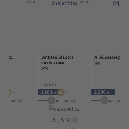
biblon
Bethlen Miklós
A bölcsesség útja
önéletírása
1988
1970
Ft
1.840 Ft
1.280
2.280
30
30
-Ft
,-Ft
,-Ft
2
12
11
pont kapható
pont kapható
pont kapható
AJÁNLÓ