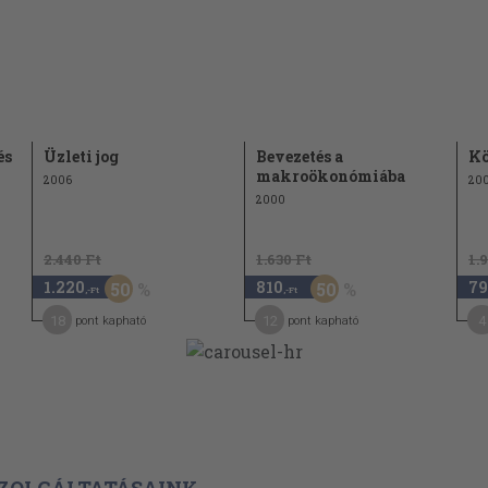
yozási rendszere 233
ok 233
rtalma 235
a szóló szerződés 240
47
és
Üzleti jog
Bevezetés a
Kö
érdései 247
makroökonómiába
2006
200
 251
2000
2.440 Ft
1.630 Ft
1.
1.220
810
79
50
50
,-Ft
,-Ft
18
12
4
pont kapható
pont kapható
ás rendszere 281
badalmi eljárás 295
ZOLGÁLTATÁSAINK