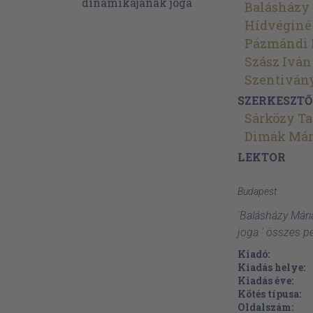
Balásházy
Hídvéginé 
Pázmándi 
Szász Iván
Szentiván
SZERKESZTŐ
Sárközy T
Dimák Már
LEKTOR
Budapest
'Balásházy Már
joga ' összes p
Kiadó:
Kiadás helye:
Kiadás éve:
Kötés típusa:
Oldalszám: