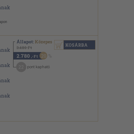
lapon
Állapot:
Közepes
KOSÁRBA
3.480 Ft
2.780
20
,-Ft
22
pont kapható