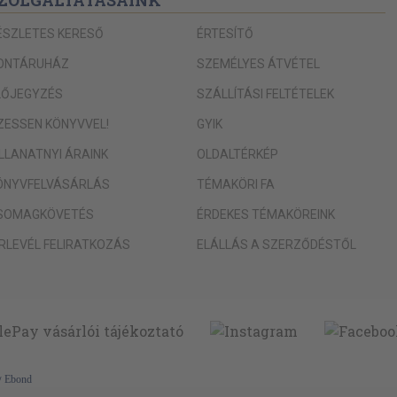
ÉSZLETES KERESŐ
ÉRTESÍTŐ
a 315
 lényege 315
ONTÁRUHÁZ
SZEMÉLYES ÁTVÉTEL
dszere 324
LŐJEGYZÉS
SZÁLLÍTÁSI FELTÉTELEK
 327
IZESSEN KÖNYVVEL!
GYIK
ILLANATNYI ÁRAINK
OLDALTÉRKÉP
 339
ÖNYVFELVÁSÁRLÁS
TÉMAKÖRI FA
kezései 341
SOMAGKÖVETÉS
ÉRDEKES TÉMAKÖREINK
ÍRLEVÉL FELIRATKOZÁS
ELÁLLÁS A SZERZŐDÉSTŐL
7
etése 353
1
y
Ebond