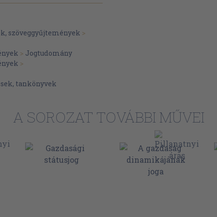
ános szabályai 101
ek, szöveggyűjtemények
>
ződés 112
ények
>
Jogtudomány
ények
>
ő szabályai 115
sek, tankönyvek
1
A SOROZAT TOVÁBBI MŰVEI
ajátosságai 125
 127
 135
0