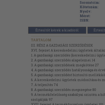
Sorozatcím:
Kötetszám:
Nyelv:
Méret:
ISBN:
Értesítőt kérek a kiadóról
Értesít
TARTALOM
III. RÉSZ A GAZDASÁGI SZERZŐDÉSEK
XVI. fejezet A kereskedelmi ügyletek általá
1. A gazdasági szerződés (kereskedelmi ügyl
2. A gazdasági szerződés alapelemei 14
3. A gazdasági szerződések megkötése 27
4. A gazdasági szerződés hatályossága és érv
5. A gazdasági szerződést biztosító mellékk
6. A kereskedelmi ügyletek módosítása és m
7. A teljesítés 74
8. A gazdasági szerződés megszegése 80
9. A termékfelelősség szabályai szintén a hib
szolgálják 97
XVII. fejezet A termékforgalom ügyletei 101