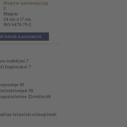
Magyar gazdasági jog
2
Magyar
24 cm x 17 cm
963-9478-79-2
őt kérek a sorozatról
nos szabályai 7
et) fogalmáról 7
ényessége 49
ötelezettségek 58
egszüntetése. Elévülés 68
átlan teljesítés elősegítését