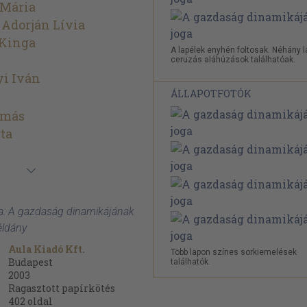
 Mária
Adorján Lívia
Kinga
A lapélek enyhén foltosak. Néhány 
ceruzás aláhúzások találhatóak.
yi Iván
ÁLLAPOTFOTÓK
amás
ta
ia: A gazdaság dinamikájának
éldány
Aula Kiadó Kft.
Több lapon színes sorkiemelések
Budapest
találhatók.
2003
Ragasztott papírkötés
402
oldal