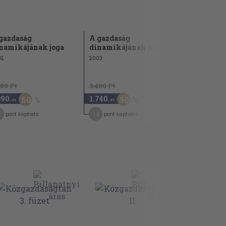
gazdaság
A gazdaság
namikájának joga
dinamikájának joga
02
2003
480 Ft
3.480 Ft
390
1.740
60
50
,-Ft
,-Ft
3
14
pont kapható
pont kapható