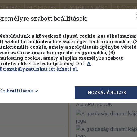
TÁRUHÁZ
ELŐJEGYZÉS
AJÁNDÉKUTALVÁNY
Partnerün
SZÁLLÍTÁS
SEGÍTSÉG
Személyre szabott beállítások
1.
Részletes kereső
Témaköri fa
eboldalunk a következő típusú cookie-kat alkalmazza:
1) weboldal működéséhez szükséges technikai cookie, (2
KIADV
unkcionális cookie, amely a szolgáltatás igénybe vételé
LEGNA
eszi az Ön számára könnyebbé és gyorsabbá, (3)
arketing cookie, amely alapján személyre szabott
PILLANATNYI ÁRAINK
FENNTARTHATÓ OLVASMÁN
irdetésekkel kereshetjük meg Önt.
A
ütiszabályzatunkat itt érheti el.
amikájának
ütibeállítások
Megvásárolható 
HOZZÁJÁRULOK
ÁLLAPOTFOTÓK