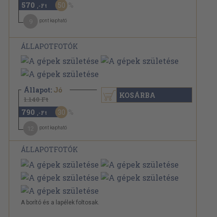
570
50
,-Ft
9
pont kapható
ÁLLAPOTFOTÓK
Állapot:
Jó
KOSÁRBA
1.140 Ft
790
30
,-Ft
12
pont kapható
ÁLLAPOTFOTÓK
A borító és a lapélek foltosak.