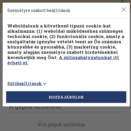
0
Toggle
Főmenü
Könyveink
navigation
Személyre szabott beállítások
Weboldalunk a következő típusú cookie-kat
alkalmazza: (1) weboldal működéséhez szükséges
technikai cookie, (2) funkcionális cookie, amely a
szolgáltatás igénybe vételét teszi az Ön számára
könnyebbé és gyorsabbá, (3) marketing cookie,
amely alapján személyre szabott hirdetésekkel
kereshetjük meg Önt.
A sütiszabályzatunkat itt
érheti el.
Sütibeállítások
Vissza az előző oldalra
Válasszon példányt
HOZZÁJÁRULOK
A gépek születése