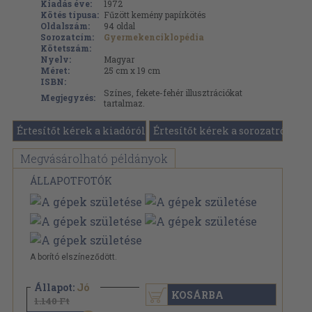
Kiadás éve:
1972
Kötés típusa:
Fűzött kemény papírkötés
Oldalszám:
94
oldal
Sorozatcím:
Gyermekenciklopédia
Kötetszám:
Nyelv:
Magyar
Méret:
25 cm x 19 cm
ISBN:
Színes, fekete-fehér illusztrációkat
Megjegyzés:
tartalmaz.
Értesítőt kérek a kiadóról
Értesítőt kérek a sorozatról
Megvásárolható példányok
ÁLLAPOTFOTÓK
A borító elszíneződött.
Állapot:
Jó
KOSÁRBA
1.140 Ft