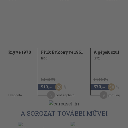
 Évkönyve 1970
Fiúk Évkönyve 1961
A gépek születés
1960
1972
1.140 Ft
1.140 Ft
910
570
20
50
-Ft
,-Ft
,-Ft
2
5
9
pont kapható
pont kapható
pont kapható
A SOROZAT TOVÁBBI MŰVEI