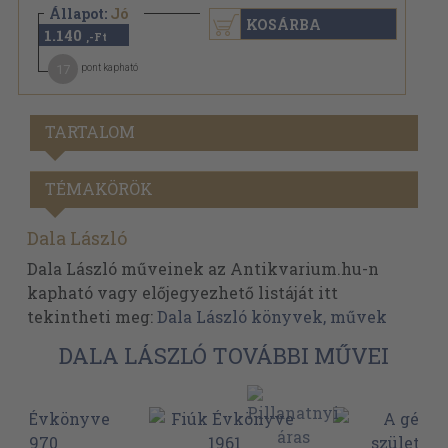
Állapot:
Jó
KOSÁRBA
1.140
,-Ft
17
pont kapható
TARTALOM
TÉMAKÖRÖK
Dala László
Dala László műveinek az Antikvarium.hu-n
kapható vagy előjegyezhető listáját itt
tekintheti meg:
Dala László könyvek, művek
DALA LÁSZLÓ TOVÁBBI MŰVEI