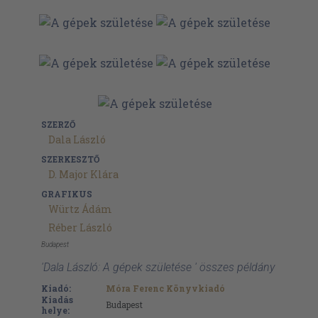
SZERZŐ
Dala László
SZERKESZTŐ
D. Major Klára
GRAFIKUS
Würtz Ádám
Réber László
Budapest
'Dala László: A gépek születése ' összes példány
Kiadó:
Móra Ferenc Könyvkiadó
Kiadás
Budapest
helye: