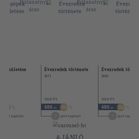
ek születése
Évezredek története
Évezredek történ
1971
1963
Ft
960 Ft
960 Ft
480
480
50
50
50
,-Ft
,-Ft
7
7
pont kapható
pont kapható
pont kapható
AJÁNLÓ