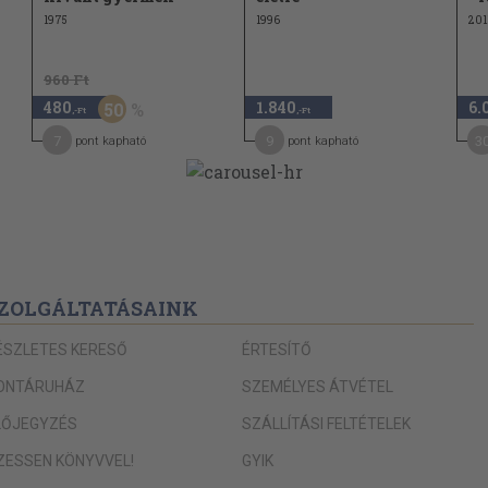
1975
1996
201
960 Ft
480
1.840
6.
50
,-Ft
,-Ft
7
9
3
pont kapható
pont kapható
ZOLGÁLTATÁSAINK
ÉSZLETES KERESŐ
ÉRTESÍTŐ
ONTÁRUHÁZ
SZEMÉLYES ÁTVÉTEL
LŐJEGYZÉS
SZÁLLÍTÁSI FELTÉTELEK
IZESSEN KÖNYVVEL!
GYIK