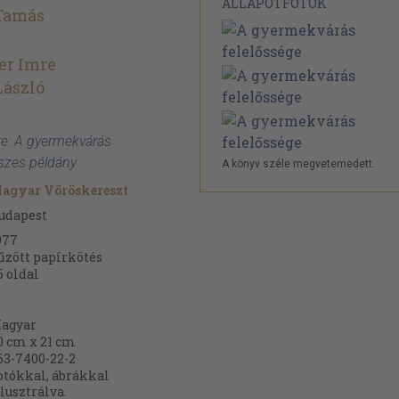
ÁLLAPOTFOTÓK
 Tamás
ler Imre
László
dre: A gyermekvárás
sszes példány
A könyv széle megvetemedett.
agyar Vöröskereszt
udapest
977
űzött papírkötés
6
oldal
agyar
0 cm x 21 cm
63-7400-22-2
otókkal, ábrákkal
llusztrálva.