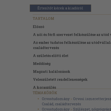
Értesítőt kérek a kiadóról
TARTALOM
Előszó
A női és férfi szervezet felkészülése az utód
Az ember tudatos felkészülése az utódvállalá
családtervezés
A születés előtti élet
Meddőség
Magzati halálozások
Veleszületett rendellenességek
A koraszülés
TÉMAKÖRÖK
A szülés
Orvostudomány
>
Orvosi ismeretterjes
Család, családtervezés
Orvostudomány
>
Szülészet, nőgyógyás