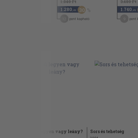
3.480 Ft
1.840 Ft
3.480 Ft
1.390
1.280
1.740
60
30
,-Ft
,-Ft
,-Ft
11
12
9
pont kapható
pont kapható
pont 
Fiú legyen vagy leány?
Sors és tehetség