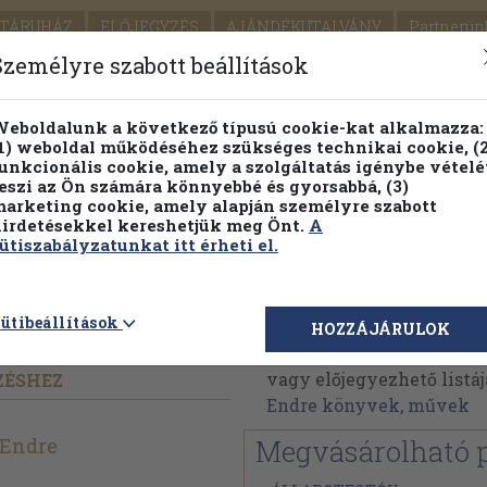
TÁRUHÁZ
ELŐJEGYZÉS
AJÁNDÉKUTALVÁNY
Partnerün
SZÁLLÍTÁS
SEGÍTSÉG
Személyre szabott beállítások
1.
Részletes kereső
Témaköri fa
eboldalunk a következő típusú cookie-kat alkalmazza:
1) weboldal működéséhez szükséges technikai cookie, (2
KIADV
unkcionális cookie, amely a szolgáltatás igénybe vételé
LEGNA
eszi az Ön számára könnyebbé és gyorsabbá, (3)
arketing cookie, amely alapján személyre szabott
PILLANATNYI ÁRAINK
FENNTARTHATÓ OLVASMÁN
irdetésekkel kereshetjük meg Önt.
A
ütiszabályzatunkat itt érheti el.
felelőssége
Dr. Czeizel Endre
ütibeállítások
HOZZÁJÁRULOK
Dr. Czeizel Endre művei
vagy előjegyezhető listáj
ZÉSHEZ
Endre könyvek, művek
 Endre
Megvásárolható 