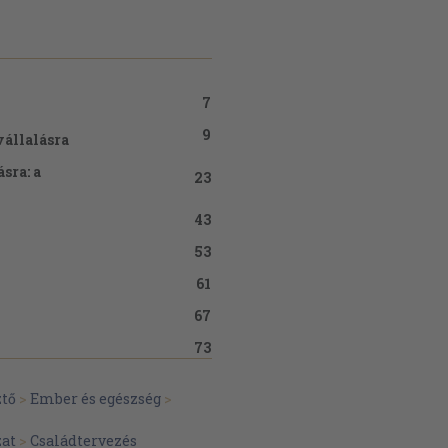
7
9
 vállalásra
sra: a
23
43
53
61
67
73
83
ztő
>
Ember és egészség
>
zat
>
Családtervezés