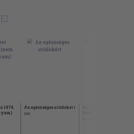
EI
a 1974.
Az egészséges utódokért
Az öröklődés titkai
olyam)
(dedikált példány)
1986
1976