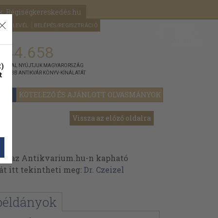
k: Régiségkereskedés.hu
A kosaram
HÍRLEVÉL
BELÉPÉS/REGISZTRÁCIÓ
MÉG
0
5000
Ft
144.658
)
ÁNNYAL NYÚJTJUK MAGYARORSZÁG
t
GYOBB ANTIKVÁR KÖNYV-KÍNÁLATÁT
YOK
KÖTELEZŐ ÉS AJÁNLOTT OLVASMÁNYOK
Vissza az előző oldalra
nek az Antikvarium.hu-n kapható
át itt tekintheti meg:
Dr. Czeizel
példányok