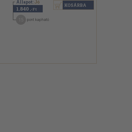
Állapot:
Jó
KOSÁRBA
1.840
,-Ft
15
pont kapható