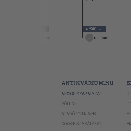
1995
2004
1.280
4.540
,-Ft
,-Ft
6
23
pont kapható
pont kapható
ANTIKVÁRIUM.HU
S
AKCIÓS SZABÁLYZAT
R
RÓLUNK
P
ÁTADÓPONTJAINK
E
COOKIE SZABÁLYZAT
F