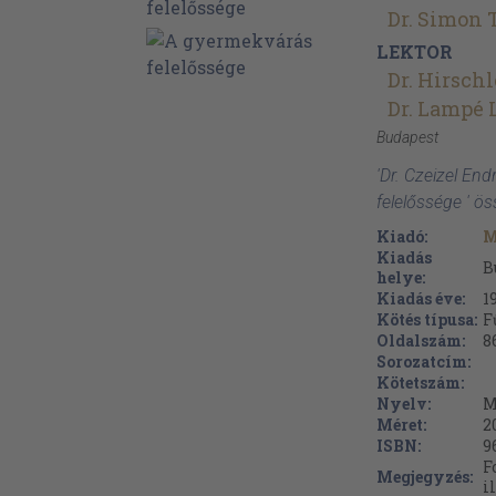
Dr. Simon
LEKTOR
Dr. Hirsch
Dr. Lampé 
Budapest
'Dr. Czeizel En
felelőssége ' ö
Kiadó:
M
Kiadás
B
helye:
Kiadás éve:
1
Kötés típusa:
F
Oldalszám:
8
Sorozatcím:
Kötetszám:
Nyelv:
M
Méret:
2
ISBN:
9
F
Megjegyzés:
i