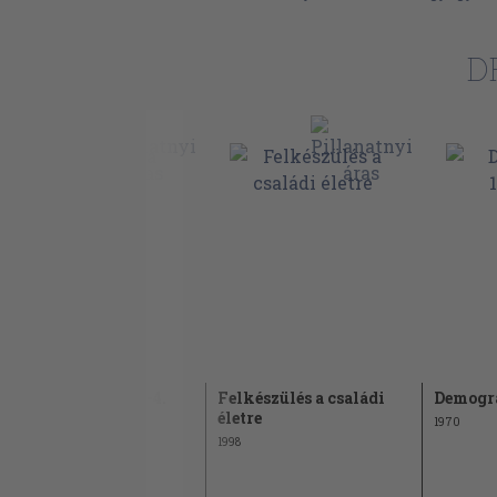
D
Demográfia 1978/1-4.
Felkészülés a családi
Demográ
életre
1978
1970
1998