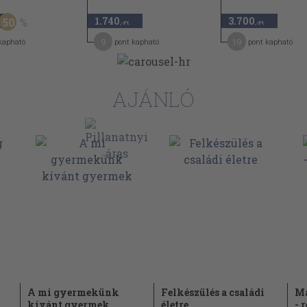
1.740
3.700
50
,-Ft
,-Ft
9
19
kapható
pont kapható
pont kapható
AJÁNLÓ
A mi gyermekünk
Felkészülés a családi
Ma
kívánt gyermek
életre
- 