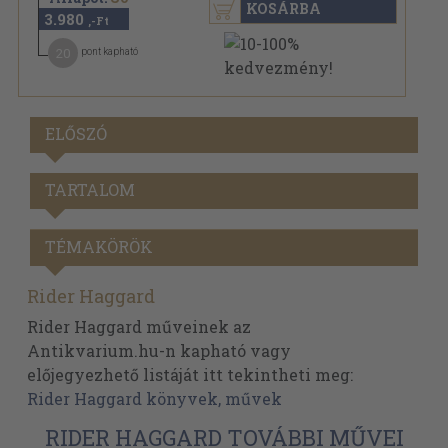
KOSÁRBA
3.980
,-Ft
20
pont kapható
ELŐSZÓ
TARTALOM
TÉMAKÖRÖK
Rider Haggard
Rider Haggard műveinek az
Antikvarium.hu-n kapható vagy
előjegyezhető listáját itt tekintheti meg:
Rider Haggard könyvek, művek
RIDER HAGGARD TOVÁBBI MŰVEI