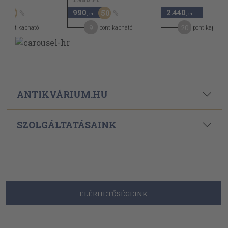
990
2.440
50
50
,-Ft
,-Ft
9
20
pont kapható
pont kapható
pont kapható
ANTIKVÁRIUM.HU
SZOLGÁLTATÁSAINK
ELÉRHETŐSÉGEINK