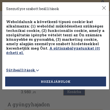
0
Toggle
Főmenü
Könyveink
navigation
Személyre szabott beállítások
Weboldalunk a következő típusú cookie-kat
alkalmazza: (1) weboldal működéséhez szükséges
technikai cookie, (2) funkcionális cookie, amely a
szolgáltatás igénybe vételét teszi az Ön számára
könnyebbé és gyorsabbá, (3) marketing cookie,
Válogasson több mint 1.000.000 kiadványunk közül
10-
amely alapján személyre szabott hirdetésekkel
100% kedvezménnyel!
kereshetjük meg Önt.
A sütiszabályzatunkat itt
érheti el.
Sütibeállítások
Vissza az előző oldalra
HOZZÁJÁRULOK
3.980
Kosárba
,-Ft
A gyöngyhajadon