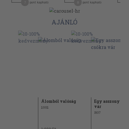
7
8
pont kapható
pont kapható
AJÁNLÓ
ey
Álomból valóság
Egy asszony csó
vár
2002
1937
t
1.980 Ft