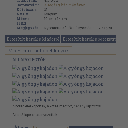
Oldalszám:
410
oldal
Sorozatcím:
A regényírás művészei
Kötetszám:
21
Nyelv:
Magyar
Méret:
19 cm x 14 cm
ISBN:
Megjegyzés:
Nyomtatta a "Jókai" nyomda rt., Budapest.
Értesítőt kérek a kiadóról
Értesítőt kérek a sorozatról
Megvásárolható példányok
ÁLLAPOTFOTÓK
A borító élei kopottak, a kötés megtört, néhány lap foltos.
A felső lapélek aranyozottak.
Állapot:
Jó