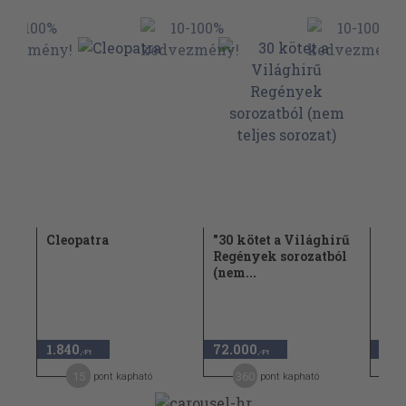
ktűr
Cleopatra
"30 kötet a Világhirű
A h
Regények sorozatból
1900
(nem...
1.840
72.000
5.4
,-Ft
,-Ft
15
360
pont kapható
pont kapható