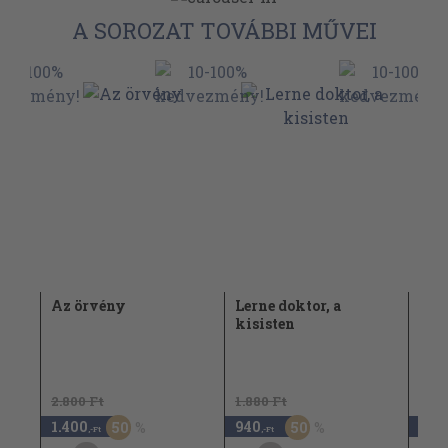
A SOROZAT TOVÁBBI MŰVEI
Az örvény
Lerne doktor, a
Izl
kisisten
2.800 Ft
1.880 Ft
1.400
940
3.9
50
50
,-Ft
,-Ft