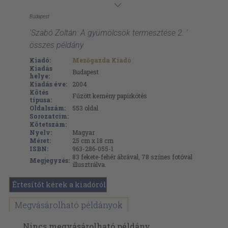
Budapest
'Szabó Zoltán: A gyümölcsök termesztése 2. '
összes példány
Kiadó:
Mezőgazda Kiadó
Kiadás
Budapest
helye:
Kiadás éve:
2004
Kötés
Fűzött kemény papírkötés
típusa:
Oldalszám:
553
oldal
Sorozatcím:
Kötetszám:
Nyelv:
Magyar
Méret:
25 cm x 18 cm
ISBN:
963-286-055-1
83 fekete-fehér ábrával, 78 színes fotóval
Megjegyzés:
illusztrálva.
Értesítőt kérek a kiadóról
Megvásárolható példányok
Nincs megvásárolható példány