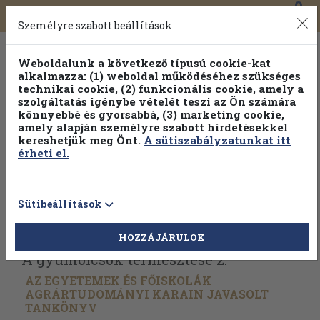
0
Toggle
Főmenü
Könyveink
navigation
Személyre szabott beállítások
Weboldalunk a következő típusú cookie-kat
alkalmazza: (1) weboldal működéséhez szükséges
technikai cookie, (2) funkcionális cookie, amely a
szolgáltatás igénybe vételét teszi az Ön számára
könnyebbé és gyorsabbá, (3) marketing cookie,
Válogasson több mint 1.000.000 kiadványunk közül
10-
amely alapján személyre szabott hirdetésekkel
100% kedvezménnyel!
kereshetjük meg Önt.
A sütiszabályzatunkat itt
érheti el.
Sütibeállítások
Vissza az előző oldalra
Válasszon példányt
HOZZÁJÁRULOK
A gyümölcsök termesztése 2.
AZ EGYETEMEK ÉS FŐISKOLÁK
AGRÁRTUDOMÁNYI KARAIN JAVASOLT
TANKÖNYV