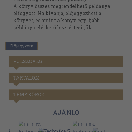
A könyv összes megrendelhető példánya
elfogyott. Ha kívánja, előjegyezheti a
könyvet, és amint a könyv egy újabb
példánya elérhető lesz, értesítjük.
Előjegyzem
FÜLSZÖVEG
TARTALOM
TÉMAKÖRÖK
AJÁNLÓ