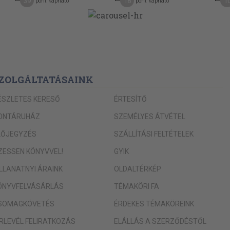
39
18
1
pont kapható
pont kapható
ZOLGÁLTATÁSAINK
ÉSZLETES KERESŐ
ÉRTESÍTŐ
ONTÁRUHÁZ
SZEMÉLYES ÁTVÉTEL
LŐJEGYZÉS
SZÁLLÍTÁSI FELTÉTELEK
IZESSEN KÖNYVVEL!
GYIK
ILLANATNYI ÁRAINK
OLDALTÉRKÉP
ÖNYVFELVÁSÁRLÁS
TÉMAKÖRI FA
SOMAGKÖVETÉS
ÉRDEKES TÉMAKÖREINK
ÍRLEVÉL FELIRATKOZÁS
ELÁLLÁS A SZERZŐDÉSTŐL