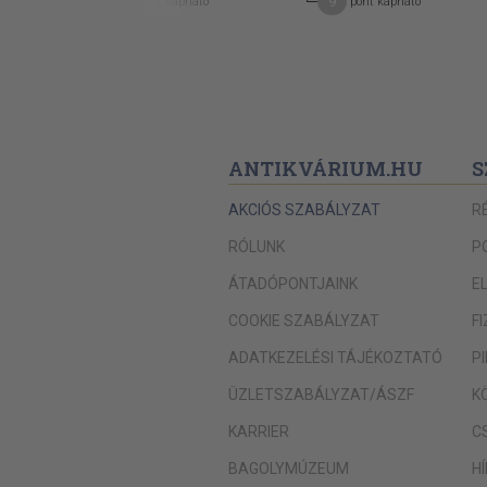
14
9
pont kapható
pont kapható
ANTIKVÁRIUM.HU
S
AKCIÓS SZABÁLYZAT
R
RÓLUNK
P
ÁTADÓPONTJAINK
E
COOKIE SZABÁLYZAT
F
ADATKEZELÉSI TÁJÉKOZTATÓ
P
ÜZLETSZABÁLYZAT/ÁSZF
K
KARRIER
C
BAGOLYMÚZEUM
H