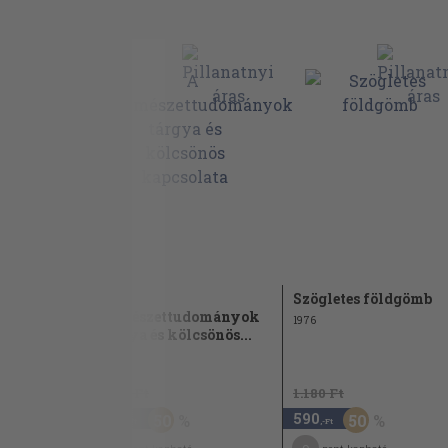
A
Szögletes földgömb
természettudományok
1976
tárgya és kölcsönös...
1965
1.930 Ft
1.180 Ft
960
590
50
50
,-Ft
,-Ft