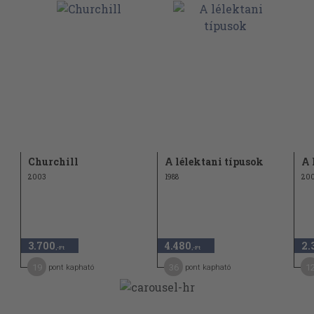
Churchill
A lélektani típusok
A 
2003
1988
200
3.700
4.480
2.
,-Ft
,-Ft
19
36
1
pont kapható
pont kapható