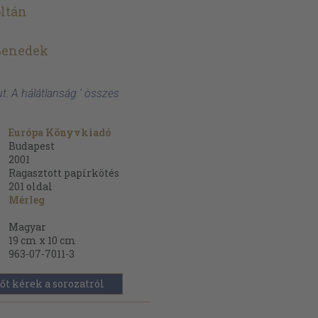
ltán
Benedek
aut: A hálátlanság ' összes
Európa Könyvkiadó
Budapest
2001
Ragasztott papírkötés
201
oldal
Mérleg
Magyar
19 cm x 10 cm
963-07-7011-3
őt kérek a sorozatról