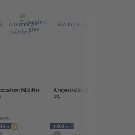
természet fejlődése
A tapasztalásról
Bor és ken
6
1992
1990
630 Ft
960 Ft
140
1.660
480
30
50
,-Ft
,-Ft
,-Ft