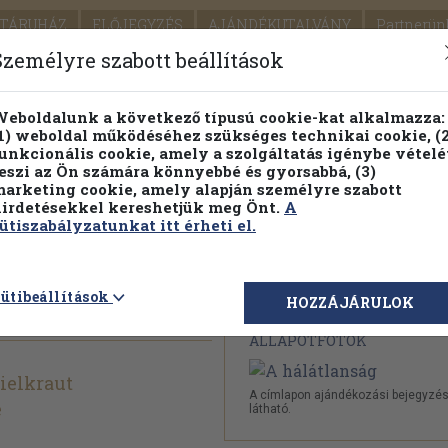
TÁRUHÁZ
ELŐJEGYZÉS
AJÁNDÉKUTALVÁNY
Partnerün
SZÁLLÍTÁS
SEGÍTSÉG
Személyre szabott beállítások
1.
Részletes kereső
Témaköri fa
eboldalunk a következő típusú cookie-kat alkalmazza:
1) weboldal működéséhez szükséges technikai cookie, (2
KIADV
unkcionális cookie, amely a szolgáltatás igénybe vételé
LEGNA
eszi az Ön számára könnyebbé és gyorsabbá, (3)
arketing cookie, amely alapján személyre szabott
PILLANATNYI ÁRAINK
FENNTARTHATÓ OLVASMÁN
irdetésekkel kereshetjük meg Önt.
A
ütiszabályzatunkat itt érheti el.
ütibeállítások
Megvásárolható 
HOZZÁJÁRULOK
ÁLLAPOTFOTÓK
ielkraut
A címlapon ajándékozási bejegyzé
e
látható.