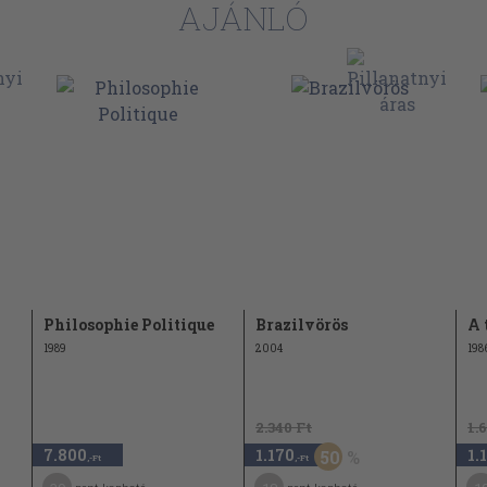
AJÁNLÓ
Philosophie Politique
Brazilvörös
A 
1989
2004
198
2.340 Ft
1.
7.800
1.170
1.
50
,-Ft
,-Ft