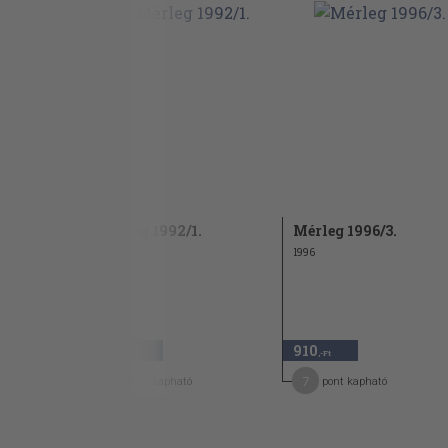
int
Mérleg 1992/1.
Mérleg 1996/3.
1996
910
910
,-Ft
,-Ft
7
7
pont kapható
pont kapható