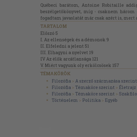
Québeci barátom, Antoine Robitaille addi
beszélgetőkönyvet, míg - csaknem három e
fogadtam javaslatát már csak azért is, mert a
TARTALOM
Előszó 5
I. Az ellenségek és a démonok 9
II. Elfeledni a jelent 51
III. Elhagyni a nyelvet 19
IV Az élők arcátlansága 121
V. Miért vagyunk oly erkölcsösek 157
TÉMAKÖRÖK
Filozófia
>
A szerző származása szerint
Filozófia
>
Témaköre szerint
>
Életrajz
Filozófia
>
Témaköre szerint
>
Szakfilo
Történelem
>
Politika
>
Egyéb