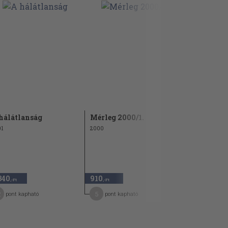
hálátlanság
Mérleg 2000/1.
Mérleg 200
1
2000
2006
340
910
1.900
,-Ft
,-Ft
,-Ft
2
5
10
pont kapható
pont kapható
pont kap