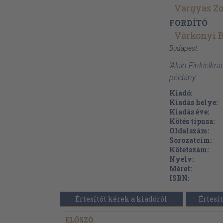
Vargyas Zo
FORDÍTÓ
Várkonyi 
Budapest
'Alain Finkielkr
példány
Kiadó:
Kiadás helye:
Kiadás éve:
Kötés típusa:
Oldalszám:
Sorozatcím:
Kötetszám:
Nyelv:
Méret:
ISBN:
Értesítőt kérek a kiadóról
Értesít
ELŐSZÓ