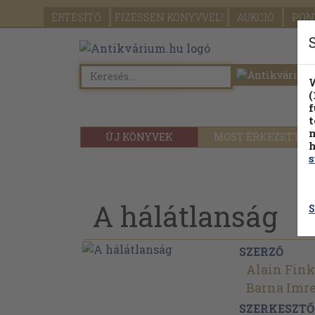
ÉRTESÍTŐ
FIZESSEN
KÖNYVVEL!
AUKCIÓ
PON
W
(
f
t
m
ÚJ KÖNYVEK
MOST ÉRKEZETT
h
s
A hálátlanság
S
SZERZŐ
Alain Fink
Barna Imr
SZERKESZTŐ