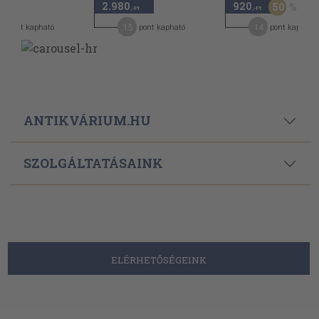
2.980
920
50
-Ft
,-Ft
,-Ft
2
15
14
pont kapható
pont kapható
pont kapható
ANTIKVÁRIUM.HU
SZOLGÁLTATÁSAINK
ELÉRHETŐSÉGEINK