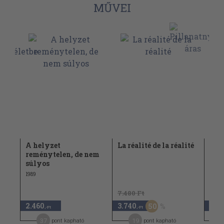
MŰVEI
A helyzet
La réalité de la réalité
Anl
életbe
reménytelen, de nem
Ung
súlyos
2004
1989
7.480 Ft
2.460
3.740
3.7
50
,-Ft
,-Ft
37
19
pont kapható
pont kapható