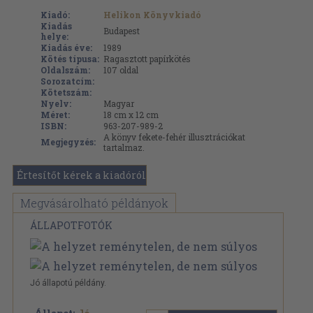
Kiadó:
Helikon Könyvkiadó
Kiadás
Budapest
helye:
Kiadás éve:
1989
Kötés típusa:
Ragasztott papírkötés
Oldalszám:
107
oldal
Sorozatcím:
Kötetszám:
Nyelv:
Magyar
Méret:
18 cm x 12 cm
ISBN:
963-207-989-2
A könyv fekete-fehér illusztrációkat
Megjegyzés:
tartalmaz.
Értesítőt kérek a kiadóról
Megvásárolható példányok
ÁLLAPOTFOTÓK
Jó állapotú példány.