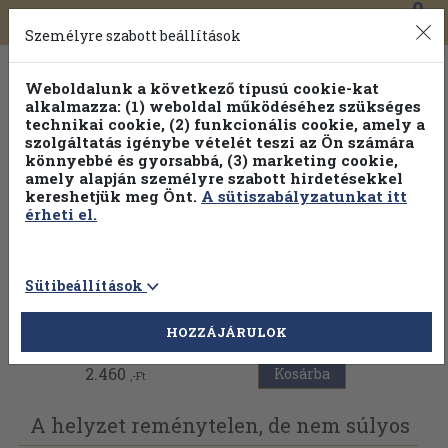
0
Toggle
Főmenü
Könyveink
navigation
Személyre szabott beállítások
Weboldalunk a következő típusú cookie-kat
alkalmazza: (1) weboldal működéséhez szükséges
technikai cookie, (2) funkcionális cookie, amely a
szolgáltatás igénybe vételét teszi az Ön számára
könnyebbé és gyorsabbá, (3) marketing cookie,
amely alapján személyre szabott hirdetésekkel
kereshetjük meg Önt.
A sütiszabályzatunkat itt
érheti el.
Sütibeállítások
Vissza az előző oldalra
HOZZÁJÁRULOK
2.460
Kosárba
,-Ft
A helyzet reménytelen, de nem súlyos