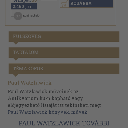
Állapot:
Jó
KOSÁRBA
2.460
,-Ft
37
pont kapható
FÜLSZÖVEG
TARTALOM
TÉMAKÖRÖK
Paul Watzlawick
Paul Watzlawick műveinek az
Antikvarium.hu-n kapható vagy
előjegyezhető listáját itt tekintheti meg:
Paul Watzlawick könyvek, művek
PAUL WATZLAWICK TOVÁBBI