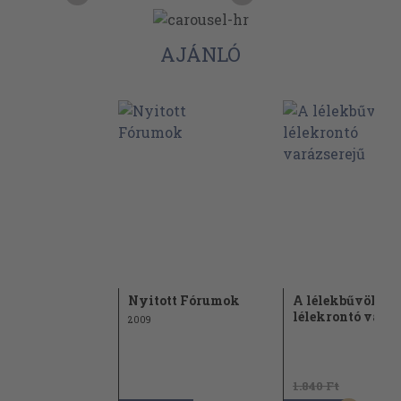
AJÁNLÓ
ld
Nyitott Fórumok
A lélekbűvölő -
lélekrontó varáz
2009
1.840 Ft