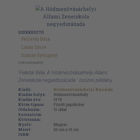
SZERKESZTŐ
Felletár Béla
Lázár Imre
Szalay Györgyné
Hódmezővásárhely
'Felletár Béla: A Hódmezővásárhelyi Állami
Zeneiskola negyedszázada ' összes példány
Kiadó:
Hódmezővásárhelyi Nyomda
Kiadás helye:
Hódmezővásárhely
Kiadás éve:
1978
Kötés típusa:
Fűzött papírkötés
Oldalszám:
31
oldal
Sorozatcím:
Kötetszám:
Nyelv:
Magyar
Méret:
20 cm x 15 cm
ISBN: