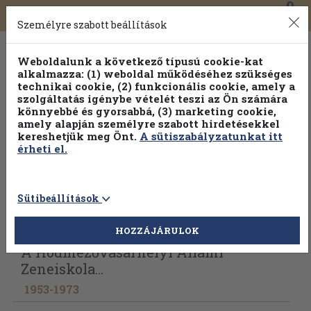
0
Toggle
Főmenü
Könyveink
navigation
Személyre szabott beállítások
Weboldalunk a következő típusú cookie-kat
alkalmazza: (1) weboldal működéséhez szükséges
technikai cookie, (2) funkcionális cookie, amely a
szolgáltatás igénybe vételét teszi az Ön számára
könnyebbé és gyorsabbá, (3) marketing cookie,
amely alapján személyre szabott hirdetésekkel
kereshetjük meg Önt.
A sütiszabályzatunkat itt
érheti el.
Sütibeállítások
Vissza az előző oldalra
Válasszon példányt
HOZZÁJÁRULOK
A Hódmezővásárhelyi Állami
Zeneiskola...
1953-1973