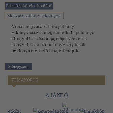
Értesítőt kérek a kiadóról
Megvásárolható példányok
Nincs megvásárolható példány
A könyv összes megrendelhető példánya
elfogyott. Ha kívánja, előjegyezheti a
könyvet, és amint a könyv egy újabb
példánya elérhető lesz, értesítjük.
Előjegyzem
TÉMAKÖRÖK
AJÁNLÓ