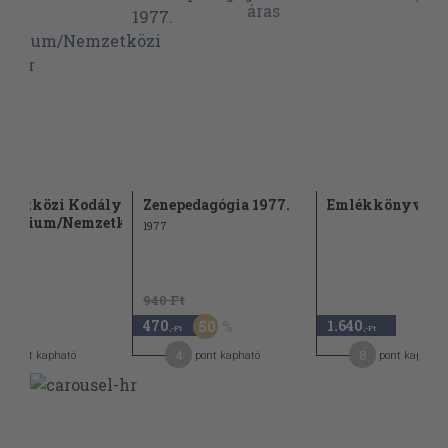
mzetközi Kodály
Zenepedagógia 1977.
Emlékkönyv
nárium/Nemzetközi...
1977
940 Ft
470
1.640
50
,-Ft
,-Ft
4
8
pont kapható
pont kapható
pont kapható