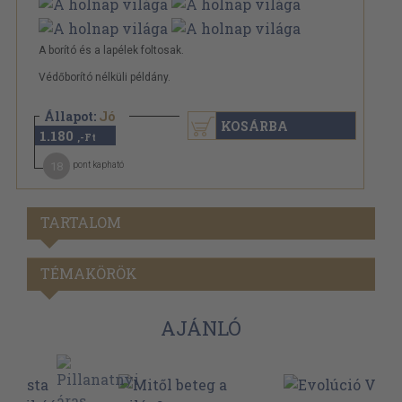
A borító és a lapélek foltosak.
Védőborító nélküli példány.
Állapot:
Jó
KOSÁRBA
1.180
,-Ft
18
pont kapható
TARTALOM
TÉMAKÖRÖK
AJÁNLÓ