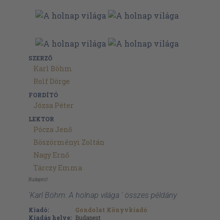
SZERZŐ
Karl Böhm
Rolf Dörge
FORDÍTÓ
Józsa Péter
LEKTOR
Pócza Jenő
Böszörményi Zoltán
Nagy Ernő
Tárczy Emma
Budapest
'Karl Böhm: A holnap világa ' összes példány
Kiadó:
Gondolat Könyvkiadó
Kiadás helye:
Budapest