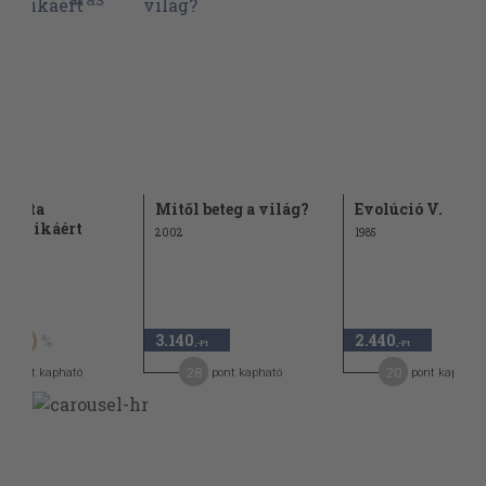
xista
Mitől beteg a világ?
Evolúció V.
osztikáért
2002
1985
t
3.140
2.440
50
,-Ft
,-Ft
28
20
pont kapható
pont kapható
pont kapható