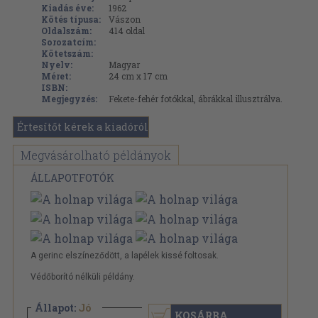
Kiadás éve:
1962
Kötés típusa:
Vászon
Oldalszám:
414
oldal
Sorozatcím:
Kötetszám:
Nyelv:
Magyar
Méret:
24 cm x 17 cm
ISBN:
Megjegyzés:
Fekete-fehér fotókkal, ábrákkal illusztrálva.
Értesítőt kérek a kiadóról
Megvásárolható példányok
ÁLLAPOTFOTÓK
A gerinc elszíneződött, a lapélek kissé foltosak.
Védőborító nélküli példány.
Állapot:
Jó
KOSÁRBA