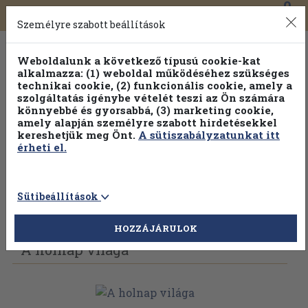
0
Toggle
Főmenü
Könyveink
navigation
Személyre szabott beállítások
Weboldalunk a következő típusú cookie-kat
alkalmazza: (1) weboldal működéséhez szükséges
technikai cookie, (2) funkcionális cookie, amely a
szolgáltatás igénybe vételét teszi az Ön számára
könnyebbé és gyorsabbá, (3) marketing cookie,
amely alapján személyre szabott hirdetésekkel
kereshetjük meg Önt.
A sütiszabályzatunkat itt
érheti el.
Sütibeállítások
Vissza az előző oldalra
Válasszon példányt
HOZZÁJÁRULOK
A holnap világa