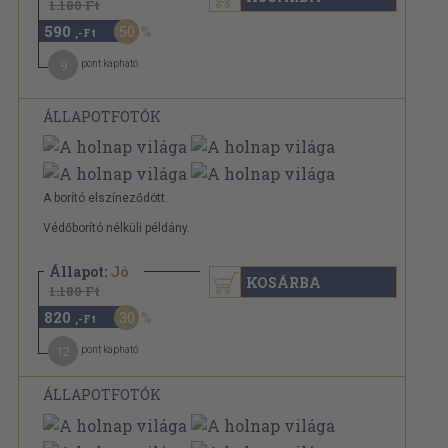
1.180 Ft
590
50
,-Ft
9
pont kapható
ÁLLAPOTFOTÓK
A borító elszíneződött.
Védőborító nélküli példány.
Állapot:
Jó
KOSÁRBA
1.180 Ft
820
30
,-Ft
12
pont kapható
ÁLLAPOTFOTÓK