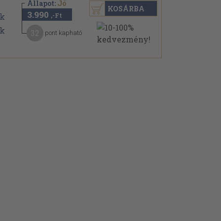
Állapot:
Jó
KOSÁRBA
3.990
,-Ft
32
pont kapható