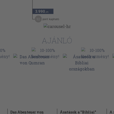
334
itteusok) ellen
3.990
,-Ft
355
32
pont kapható
373
AJÁNLÓ
Das Abenteuer von
Ásatások a "Bibliai"
A 