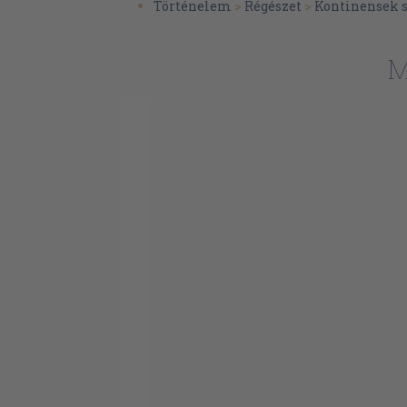
Történelem
>
Régészet
>
Kontinensek s
A quamráni közösség
A közösség eredete, története és szervez
M
Eszmeiség
Azonosítás
A holttengeri tekercsek jelentősége
Adalékok a szövegkritikához, történeti
paleográfiához
Adalékok a zsidóság és a kereszténység
tanulmányozásához
Összefoglalások
Függelék: Fordítások
A közösség szabályzata
Habakkuk próféta látomásainak értel
Damaszkuszi irat
A gyülekezet szabályzata