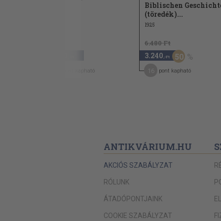
ultúrája
Biblischen Geschichte
1985
(töredék)...
1925
6.480 Ft
2.740
3.240
50
,-Ft
,-Ft
41
16
pont kapható
pont kapható
ANTIKVÁRIUM.HU
S
AKCIÓS SZABÁLYZAT
R
RÓLUNK
P
ÁTADÓPONTJAINK
E
COOKIE SZABÁLYZAT
F