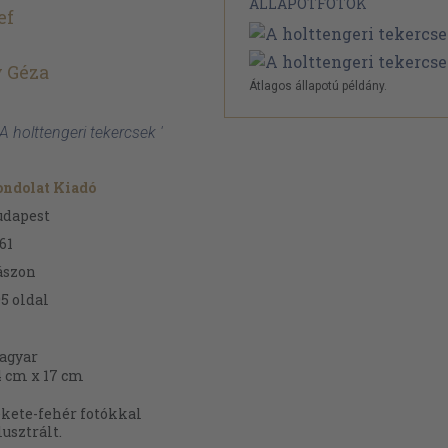
ÁLLAPOTFOTÓK
ef
 Géza
Átlagos állapotú példány.
 A holttengeri tekercsek '
ondolat Kiadó
udapest
61
ászon
95
oldal
agyar
4 cm x 17 cm
kete-fehér fotókkal
lusztrált.