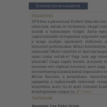
Értesítőt kérek a kiadóról
FÜLSZÖVEG
1974-ben a palesztinai Kirbert Qumrán rom
tekercsek, vallási és történelmi tárgyú ira
hozták a tudományos világot. Azóta egé
legkülönbözőbb felfogásokat képviselő tud
a maga módján igyekezett eldönteni a 
felmerült problémákat. Mikor keletkeztek a
tekercsek? Miért rejtették el őket barlang
szent iratai voltak-e? Vagy már egy őske
alkották? Csupa izgató kérdés, melynek t
szorosan vett régészet keretein, mert nag
kereszténység kialakulásával kapcsolatos e
Millar Burrows, a jeruzsálemi Amerikai
igazgatója a legfontosabb tekercsek vizsg
könyvében, mely tíz év alatt tizenkét kia
állásfoglalását szögezi le,...
Tovább
TARTALOM
Bevezetés. Írta: Hahn István