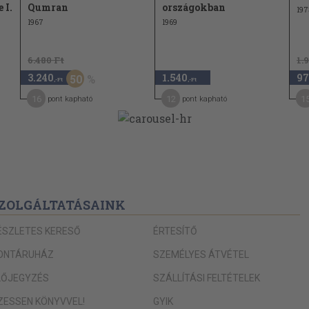
 I.
Qumran
országokban
197
1967
1969
6.480 Ft
1.
3.240
1.540
97
50
,-Ft
,-Ft
16
12
1
pont kapható
pont kapható
ZOLGÁLTATÁSAINK
ÉSZLETES KERESŐ
ÉRTESÍTŐ
ONTÁRUHÁZ
SZEMÉLYES ÁTVÉTEL
LŐJEGYZÉS
SZÁLLÍTÁSI FELTÉTELEK
IZESSEN KÖNYVVEL!
GYIK