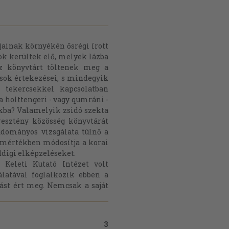
jainak környékén ősrégi írott
tok kerültek elő, melyek lázba
sz könyvtárt töltenek meg a
ósok értekezései, s mindegyik
tekercsekkel kapcsolatban
 holttengeri - vagy qumráni -
okba? Valamelyik zsidó szekta
resztény közösség könyvtárát
udományos vizsgálata túlnő a
y mértékben módosítja a korai
ddigi elképzeléseket.
 Keleti Kutató Intézet volt
álatával foglalkozik ebben a
dást ért meg. Nemcsak a saját
3