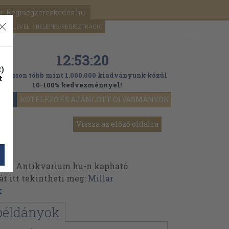
k: Régiségkereskedés.hu
A kosaram
HÍRLEVÉL
BELÉPÉS/REGISZTRÁCIÓ
MÉG
0
5000
Ft
12:53:19
)
ogasson több mint 1.000.000 kiadványunk közül
t
10-100% kedvezménnyel!
YOK
KÖTELEZŐ ÉS AJÁNLOTT OLVASMÁNYOK
Vissza az előző oldalra
k az Antikvarium.hu-n kapható
át itt tekintheti meg:
Millar
k
példányok