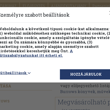
TÁRUHÁZ
ELŐJEGYZÉS
AJÁNDÉKUTALVÁNY
Partnerün
SZÁLLÍTÁS
SEGÍTSÉG
Személyre szabott beállítások
Részletes kereső
Témaköri fa
eboldalunk a következő típusú cookie-kat alkalmazza:
1) weboldal működéséhez szükséges technikai cookie, (2
Vál
unkcionális cookie, amely a szolgáltatás igénybe vételé
eszi az Ön számára könnyebbé és gyorsabbá, (3)
arketing cookie, amely alapján személyre szabott
PILLANATNYI ÁRAINK
FENNTARTHATÓ OLVASMÁN
irdetésekkel kereshetjük meg Önt.
A
ütiszabályzatunkat itt érheti el.
kercsek
Millar Burrows
ütibeállítások
HOZZÁJÁRULOK
Millar Burrows műveine
vagy előjegyezhető listáj
ÍTÁSA
Burrows könyvek, műve
rows
Megvásárolható 