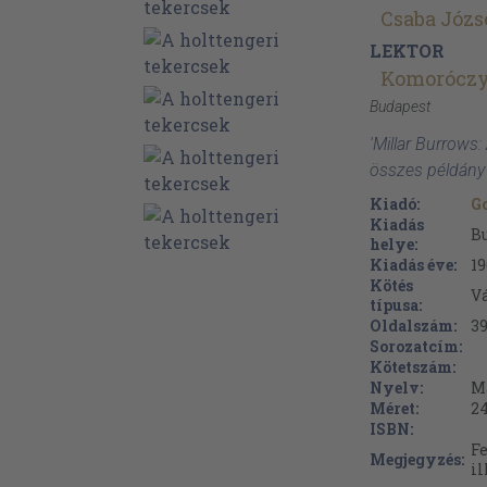
Csaba Józs
LEKTOR
Komoróczy
Budapest
'Millar Burrows:
összes példány
Kiadó:
G
Kiadás
B
helye:
Kiadás éve:
19
Kötés
V
típusa:
Oldalszám:
3
Sorozatcím:
Kötetszám:
Nyelv:
M
Méret:
2
ISBN:
Fe
Megjegyzés:
il