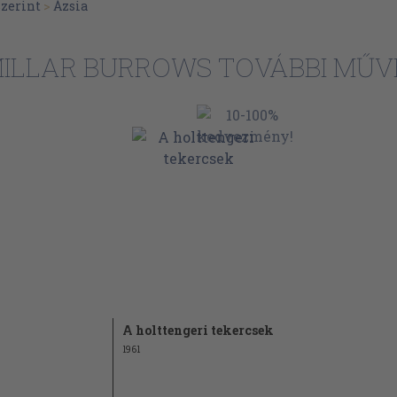
zerint
>
Ázsia
185
187
ete
ILLAR BURROWS TOVÁBBI MŰV
201
222
243
 nyelvtanhoz és
245
265
279
281
285
A holttengeri tekercsek
305
mezése
1961
313
331