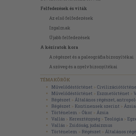
Felfedezések és viták
Az első felfedezések
Izgalmak
Újabb felfedezések
A kéziratok kora
A régészet és a paleográfia bizonyítékai
A szöveg és a nyelv bizonyítékai
A megszövegezés időpontjai
TÉMAKÖRÖK
Történeti utalások a Habakkuk-kommen
Művelődéstörténet
>
Civilizációtörtén
kitteusok
Művelődéstörténet
>
Eszmetörténet
>
V
Régészet
>
Általános régészet, antropol
Történeti utalások a Habakkuk-komme
Régészet
>
Kontinensek szerint
>
Ázsia
A személyek és az események azonosítá
Történelem
>
Ókor
>
Ázsia
Vallás
>
Kereszténység
>
Teológia
>
Egz
Történeti utalások a többi iratban
Vallás
>
Zsidóság, judaizmus
Eszmék, kifejezésmód és irodalmi von
Történelem
>
Régészet
>
Általános régé