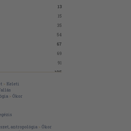
13
15
35
54
67
69
91
105
tárban. A
et
>
Keleti
107
allás
ógia
>
Ókor
122
ntárban
135
sa
egézis
156
172
atkozások
szet, antropológia
>
Ókor