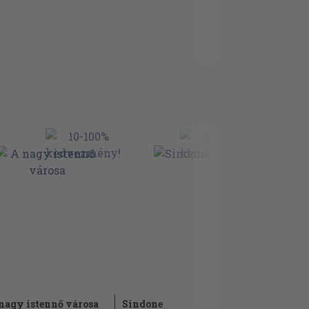
nagy istennő városa
Sindone
A Biblia a 