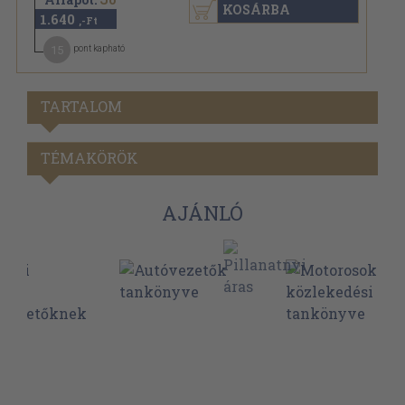
KOSÁRBA
1.640
,-Ft
15
pont kapható
TARTALOM
TÉMAKÖRÖK
AJÁNLÓ