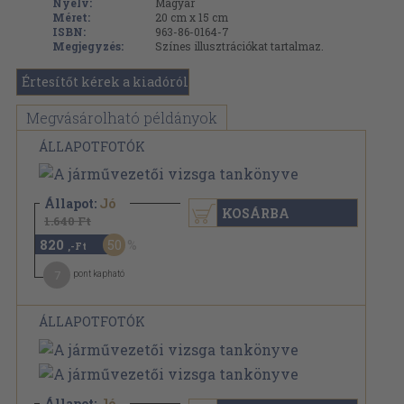
Nyelv:
Magyar
Méret:
20 cm x 15 cm
ISBN:
963-86-0164-7
Megjegyzés:
Színes illusztrációkat tartalmaz.
Értesítőt kérek a kiadóról
Megvásárolható példányok
ÁLLAPOTFOTÓK
Állapot:
Jó
KOSÁRBA
1.640 Ft
820
50
,-Ft
7
pont kapható
ÁLLAPOTFOTÓK
Állapot:
Jó