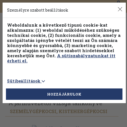
0
Toggle
Főmenü
Könyveink
navigation
Személyre szabott beállítások
Weboldalunk a következő típusú cookie-kat
alkalmazza: (1) weboldal működéséhez szükséges
technikai cookie, (2) funkcionális cookie, amely a
szolgáltatás igénybe vételét teszi az Ön számára
könnyebbé és gyorsabbá, (3) marketing cookie,
amely alapján személyre szabott hirdetésekkel
kereshetjük meg Önt.
A sütiszabályzatunkat itt
érheti el.
Sütibeállítások
Vissza az előző oldalra
Válasszon példányt
HOZZÁJÁRULOK
A járművezetői vizsga tankönyve
SZEMÉLYGÉPKOCSI, KISTEHERGÉPKOCSI