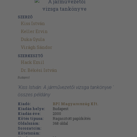
SZERZŐ
Kiss István
Keller Ervin
Duka Gyula
Virágh Sándor
SZERKESZTŐ
Hack Emil
Dr. Békési István
Budapest
'Kiss István: A járművezetői vizsga tankönyve '
összes példány
Kiadó:
BPI Magyarország Kft.
Kiadás helye:
Budapest
Kiadás éve:
2000
Kötés típusa:
Ragasztott papírkötés
Oldalszám:
368
oldal
Sorozatcím:
Kötetszám: