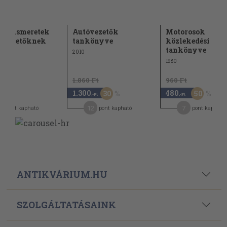
ki ismeretek
Autóvezetők
Motorosok
lóvezetőknek
tankönyve
közlekedési
tankönyve
2010
1980
1.860 Ft
960 Ft
1.300
480
30
50
-Ft
,-Ft
,-Ft
12
7
pont kapható
pont kapható
pont kapható
ANTIKVÁRIUM.HU
SZOLGÁLTATÁSAINK