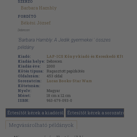
SZERZŐ
Barbara Hambly
FORDÍTÓ
Békési József
Debrecen
'Barbara Hambly: A Jedik gyermekei ' összes
példány
Kiadó:
LAP-ICS Könyvkiadó és Kereskedő Kft
Kiadás helye:
Debrecen
Kiadás éve:
2000
Kötés típusa:
Ragasztott papírkötés
Oldalszám:
453
oldal
Sorozatcím:
Lucas Books-Star Wars
Kötetszám:
Nyelv:
Magyar
Méret:
18 cm x 12 cm
ISBN:
963-679-093-0
Értesítőt kérek a kiadóról
Értesítőt kérek a sorozatról
Megvásárolható példányok