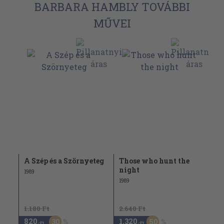
BARBARA HAMBLY TOVÁBBI
MŰVEI
A Szép és a Szörnyeteg
Those who hunt the
night
1989
1989
1.180 Ft
2.640 Ft
820
1.320
30
50
,-Ft
,-Ft