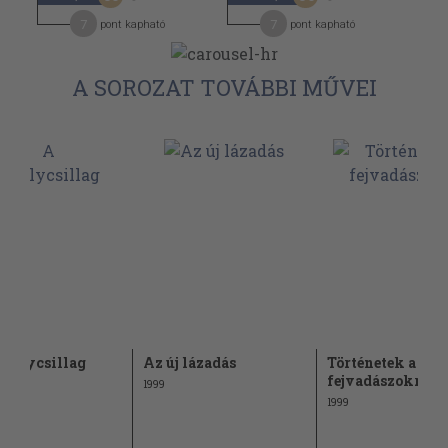
7
7
pont kapható
pont kapható
A SOROZAT TOVÁBBI MŰVEI
stálycsillag
Az új lázadás
Történetek a
fejvadászokról
1999
1999