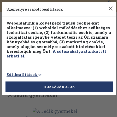
0
Toggle
Főmenü
Könyveink
navigation
Személyre szabott beállítások
Weboldalunk a következő típusú cookie-kat
alkalmazza: (1) weboldal működéséhez szükséges
technikai cookie, (2) funkcionális cookie, amely a
szolgáltatás igénybe vételét teszi az Ön számára
könnyebbé és gyorsabbá, (3) marketing cookie,
Válogasson több mint 30 000 kötet közül
amely alapján személyre szabott hirdetésekkel
Hobbi témakörökben
20% kedvezménnyel!
kereshetjük meg Önt.
A sütiszabályzatunkat itt
érheti el.
Sütibeállítások
Vissza az előző oldalra
Válasszon példányt
HOZZÁJÁRULOK
A Jedik gyermekei