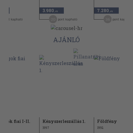
3.980
7.280
,-Ft
,-Ft
,-Ft
3
20
36
pont kapható
pont kapható
pont kapható
AJÁNLÓ
lagok fiai I-II.
Kényszerleszállás 1.
Földfény
1997
1992