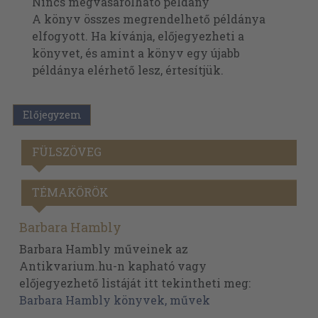
Nincs megvásárolható példány
A könyv összes megrendelhető példánya
elfogyott. Ha kívánja, előjegyezheti a
könyvet, és amint a könyv egy újabb
példánya elérhető lesz, értesítjük.
Előjegyzem
FÜLSZÖVEG
TÉMAKÖRÖK
Barbara Hambly
Barbara Hambly műveinek az
Antikvarium.hu-n kapható vagy
előjegyezhető listáját itt tekintheti meg:
Barbara Hambly könyvek, művek