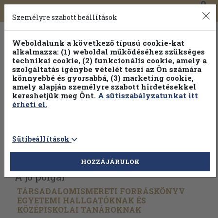
0
Toggle
Főmenü
Könyveink
navigation
Személyre szabott beállítások
Weboldalunk a következő típusú cookie-kat
alkalmazza: (1) weboldal működéséhez szükséges
technikai cookie, (2) funkcionális cookie, amely a
szolgáltatás igénybe vételét teszi az Ön számára
könnyebbé és gyorsabbá, (3) marketing cookie,
Válogasson több mint 30 000 kötet közül
amely alapján személyre szabott hirdetésekkel
Hobbi témakörökben
20% kedvezménnyel!
kereshetjük meg Önt.
A sütiszabályzatunkat itt
érheti el.
Sütibeállítások
Vissza az előző oldalra
Válasszon példányt
HOZZÁJÁRULOK
A jó polgár
TÁRSADALOMISMERETI FORRÁSKÖNYV
EGYETEMI HALLGATÓKNAK ÉS
KÖZÉPISKOLAI TANÁROKNAK