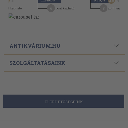
30
20
,-Ft
,-Ft
6
8
pont kapható
pont kapható
pont kapható
ANTIKVÁRIUM.HU
SZOLGÁLTATÁSAINK
ELÉRHETŐSÉGEINK