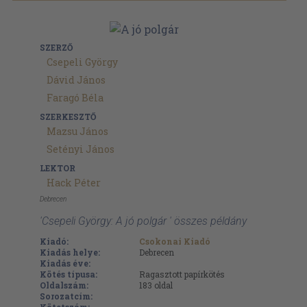
SZERZŐ
Csepeli György
Dávid János
Faragó Béla
SZERKESZTŐ
Mazsu János
Setényi János
LEKTOR
Hack Péter
Debrecen
'Csepeli György: A jó polgár ' összes példány
Kiadó:
Csokonai Kiadó
Kiadás helye:
Debrecen
Kiadás éve:
Kötés típusa:
Ragasztott papírkötés
Oldalszám:
183
oldal
Sorozatcím: