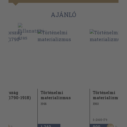
AJÁNLÓ
arország
Történelmi
Történelmi
nete (1790-1918)
materializmus
materializmus
1968
1980
1.240 Ft
1.240
990