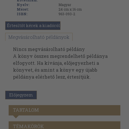
Kötetszám:
Nyelv:
Magyar
Méret:
24 cm x 16 cm
ISBN:
963-093-2
Értesítőt kérek a kiadóról
Megvásárolható példányok
Nincs megvásárolható példány
A könyv összes megrendelhető példánya
elfogyott. Ha kívánja, előjegyezheti a
könyvet, és amint a könyv egy újabb
példánya elérhető lesz, értesítjük.
Előjegyzem
TARTALOM
TÉMAKÖRÖK