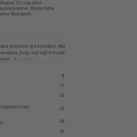
Magyar Hirlap újévi
ándékkönyve. Nyomtatta
obus, Budapest.
sa jelentett új korszakot. Ma
aladása, hogy egy-egy évtized
het....
Tovább
5
17
28
megvalósítani
33
38
l?
46