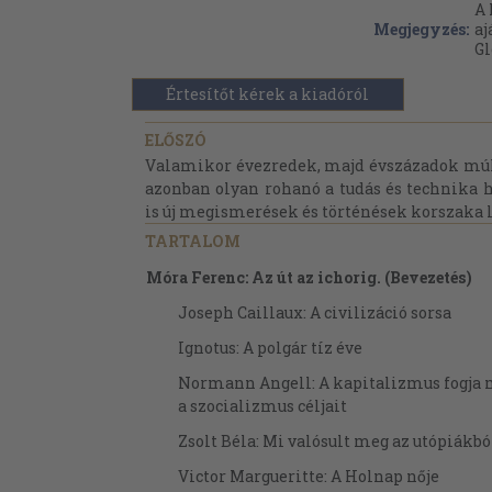
A 
Megjegyzés:
aj
Gl
Értesítőt kérek a kiadóról
ELŐSZÓ
Valamikor évezredek, majd évszázadok múlá
azonban olyan rohanó a tudás és technika h
is új megismerések és történések korszaka le
TARTALOM
Móra Ferenc: Az út az ichorig. (Bevezetés)
Joseph Caillaux: A civilizáció sorsa
Ignotus: A polgár tíz éve
Normann Angell: A kapitalizmus fogja 
a szocializmus céljait
Zsolt Béla: Mi valósult meg az utópiákbó
Victor Margueritte: A Holnap nője