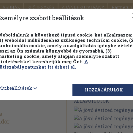
TÁRUHÁZ
ELŐJEGYZÉS
AJÁNDÉKUTALVÁNY
Partnerün
SZÁLLÍTÁS
SEGÍTSÉG
Személyre szabott beállítások
1.
Részletes kereső
Témaköri fa
eboldalunk a következő típusú cookie-kat alkalmazza:
1) weboldal működéséhez szükséges technikai cookie, (2
KIADV
unkcionális cookie, amely a szolgáltatás igénybe vételé
LEGNA
eszi az Ön számára könnyebbé és gyorsabbá, (3)
arketing cookie, amely alapján személyre szabott
PILLANATNYI ÁRAINK
FENNTARTHATÓ OLVASMÁN
irdetésekkel kereshetjük meg Önt.
A
ütiszabályzatunkat itt érheti el.
egénye
ütibeállítások
Megvásárolható 
HOZZÁJÁRULOK
ÁLLAPOTFOTÓK
s
ndor