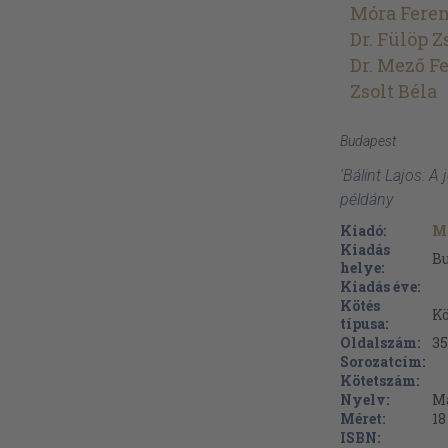
Móra Fere
Dr. Fülöp 
Dr. Mező F
Zsolt Béla
Budapest
'Bálint Lajos: A
példány
Kiadó:
M
Kiadás
B
helye:
Kiadás éve:
Kötés
Kö
típusa:
Oldalszám:
35
Sorozatcím:
Kötetszám:
Nyelv:
M
Méret:
18
ISBN: