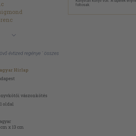
Könyvtári könyv volt. A lapélek enyh
nc
foltosak.
Zsigmond
erenc
 jövő évtized regénye ' összes
agyar Hirlap
udapest
nyvkötői vászonkötés
1
oldal
agyar
 cm x 13 cm