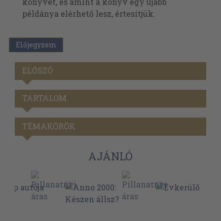
könyvet, és amint a könyv egy újabb
példánya elérhető lesz, értesítjük.
Előjegyzem
ELŐSZÓ
TARTALOM
TÉMAKÖRÖK
AJÁNLÓ