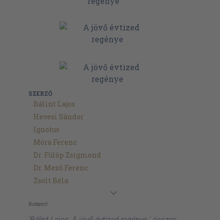
SZERZŐ
Bálint Lajos
Hevesi Sándor
Ignotus
Móra Ferenc
Dr. Fülöp Zsigmond
Dr. Mező Ferenc
Zsolt Béla
Budapest
'Bálint Lajos: A jövő évtized regénye ' összes