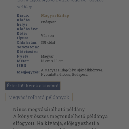
példány
Kiadó:
Magyar Hirlap
Kiadás
Budapest
helye:
Kiadás éve:
Kötés
Vászon
típusa:
Oldalszám:
351
oldal
Sorozatcím:
Kötetszám:
Nyelv:
Magyar
Méret:
18 cm x 13 cm
ISBN:
A Magyar Hirlap újévi ajándékkönyve.
Megjegyzés:
Nyomtatta Globus, Budapest.
Értesítőt kérek a kiadóról
Megvásárolható példányok
Nincs megvásárolható példány
A könyv összes megrendelhető példánya
elfogyott. Ha kívánja, előjegyezheti a