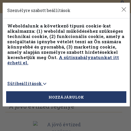
0
Toggle
Főmenü
Könyveink
navigation
Személyre szabott beállítások
Weboldalunk a következő típusú cookie-kat
alkalmazza: (1) weboldal működéséhez szükséges
technikai cookie, (2) funkcionális cookie, amely a
szolgáltatás igénybe vételét teszi az Ön számára
könnyebbé és gyorsabbá, (3) marketing cookie,
amely alapján személyre szabott hirdetésekkel
kereshetjük meg Önt.
A sütiszabályzatunkat itt
érheti el.
Sütibeállítások
Vissza az előző oldalra
Válasszon példányt
HOZZÁJÁRULOK
A jövő évtized regénye