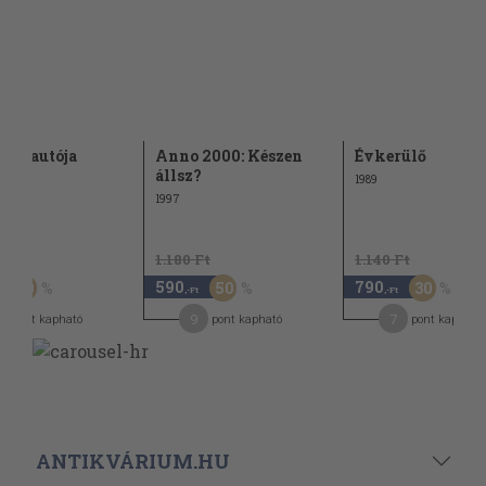
nap autója
Anno 2000: Készen
Évkerülő
állsz?
1989
1997
t
1.180 Ft
1.140 Ft
590
790
50
50
30
,-Ft
,-Ft
9
7
pont kapható
pont kapható
pont kapható
ANTIKVÁRIUM.HU