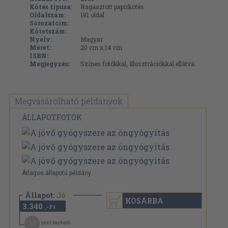
Kötés típusa:
Ragasztott papírkötés
Oldalszám:
181
oldal
Sorozatcím:
Kötetszám:
Nyelv:
Magyar
Méret:
20 cm x 14 cm
ISBN:
Megjegyzés:
Színes fotókkal, illusztrációkkal ellátva.
Megvásárolható példányok
ÁLLAPOTFOTÓK
Átlagos állapotú példány.
Állapot:
Jó
KOSÁRBA
3.340
,-Ft
17
pont kapható