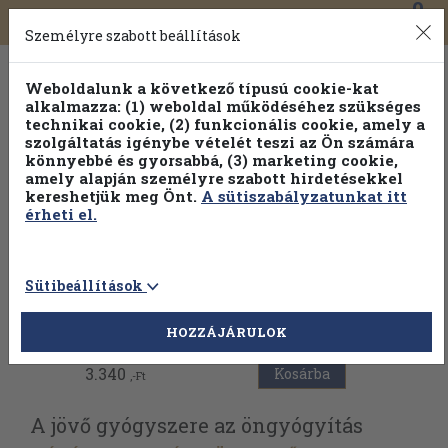
0
Toggle
Főmenü
Könyveink
navigation
Személyre szabott beállítások
Weboldalunk a következő típusú cookie-kat
alkalmazza: (1) weboldal működéséhez szükséges
technikai cookie, (2) funkcionális cookie, amely a
szolgáltatás igénybe vételét teszi az Ön számára
könnyebbé és gyorsabbá, (3) marketing cookie,
amely alapján személyre szabott hirdetésekkel
kereshetjük meg Önt.
A sütiszabályzatunkat itt
érheti el.
Sütibeállítások
Vissza az előző oldalra
HOZZÁJÁRULOK
3.340
Kosárba
,-Ft
A jövő gyógyszere az öngyógyítás