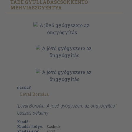
TÁDÉ GYULLADÁSCSÖKKENTŐ
MÉHVIASZGYERTYA
SZERZŐ
Lévai Borbála
'Lévai Borbála: A jövő gyógyszere az öngyógyítás '
összes példány
Kiadó:
Kiadás helye:
Szolnok
Kiadás éve:
2003