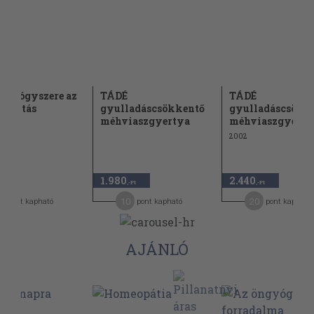
ő gyógyszere az
TÁDÉ
TÁDÉ
ógyítás
gyulladáscsökkentő
gyulladáscsökk
méhviaszgyertya
méhviaszgyerty
2002
1.980
2.440
-Ft
,-Ft
,-Ft
7
10
20
pont kapható
pont kapható
pont kapható
AJÁNLÓ