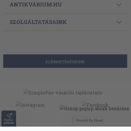
ANTIKVÁRIUM.HU
SZOLGÁLTATÁSAINK
ELÉRHETŐSÉGEINK
Észre-
Powered By
Ebond
vételek