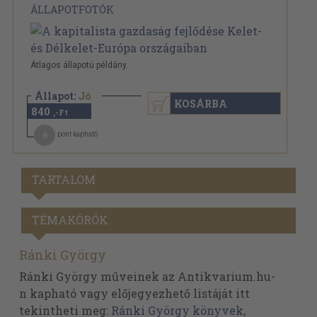
ÁLLAPOTFOTÓK
Átlagos állapotú példány.
Állapot:
Jó
KOSÁRBA
840
,-Ft
8
pont kapható
TARTALOM
TÉMAKÖRÖK
Ránki György
Ránki György műveinek az Antikvarium.hu-
n kapható vagy előjegyezhető listáját itt
tekintheti meg:
Ránki György könyvek,