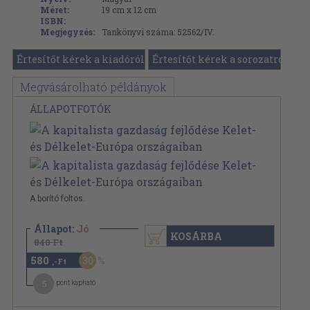
Méret:
19 cm x 12 cm
ISBN:
Megjegyzés:
Tankönyvi száma: 52562/IV.
Értesítőt kérek a kiadóról
Értesítőt kérek a sorozatról
Megvásárolható példányok
ÁLLAPOTFOTÓK
A borító foltos.
Állapot:
Jó
KOSÁRBA
840 Ft
580
30
,-Ft
5
pont kapható