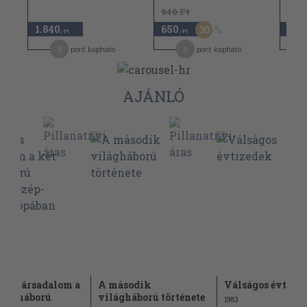
940 Ft
1.840
650
1.5
30
,-Ft
,-Ft
9
6
pont kapható
pont kapható
AJÁNLÓ
 és társadalom a
A második
Válságos évtize
ilágháború
világháború története
1983