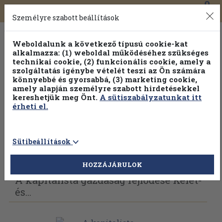
0
Toggle
Főmenü
Könyveink
navigation
Személyre szabott beállítások
Weboldalunk a következő típusú cookie-kat
alkalmazza: (1) weboldal működéséhez szükséges
technikai cookie, (2) funkcionális cookie, amely a
szolgáltatás igénybe vételét teszi az Ön számára
könnyebbé és gyorsabbá, (3) marketing cookie,
amely alapján személyre szabott hirdetésekkel
kereshetjük meg Önt.
A sütiszabályzatunkat itt
érheti el.
Sütibeállítások
Vissza az előző oldalra
Válasszon példányt
HOZZÁJÁRULOK
A kapitalista gazdaság fejlődése Kelet-
és...