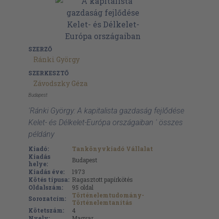
SZERZŐ
Ránki György
SZERKESZTŐ
Závodszky Géza
Budapest
'Ránki György: A kapitalista gazdaság fejlődése
Kelet- és Délkelet-Európa országaiban ' összes
példány
Kiadó:
Tankönyvkiadó Vállalat
Kiadás
Budapest
helye:
Kiadás éve:
1973
Kötés típusa:
Ragasztott papírkötés
Oldalszám:
95
oldal
Történelemtudomány-
Sorozatcím:
Történelemtanítás
Kötetszám:
4
Nyelv:
Magyar