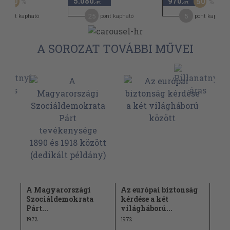
5.080
970
60
50
-Ft
,-Ft
,-Ft
25
5
pont kapható
pont kapható
pont kapható
A SOROZAT TOVÁBBI MŰVEI
A Magyarországi
Az európai biztonság
A d
Szociáldemokrata
kérdése a két
tör
Párt...
világháború...
1971
1972
1972