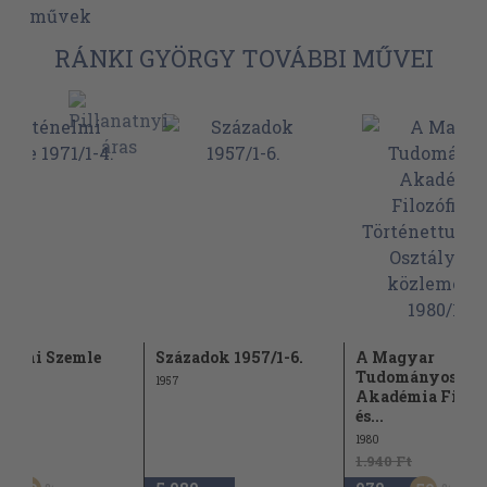
művek
RÁNKI GYÖRGY TOVÁBBI MŰVEI
nelmi Szemle
Századok 1957/1-6.
A Magyar
1-4.
Tudományos
1957
Akadémia Filozó
és...
1980
Ft
1.940 Ft