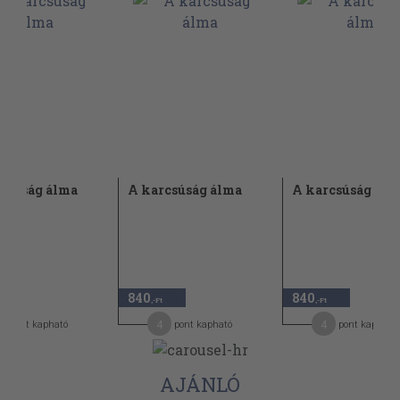
csúság álma
A karcsúság álma
A karcsúság álm
840
840
,-Ft
,-Ft
4
4
pont kapható
pont kapható
pont kapható
AJÁNLÓ