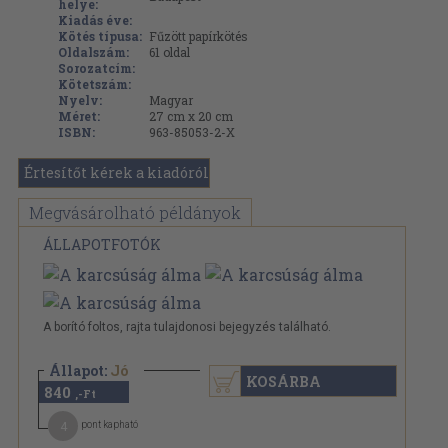
helye:
Kiadás éve:
Kötés típusa:
Fűzött papírkötés
Oldalszám:
61
oldal
Sorozatcím:
Kötetszám:
Nyelv:
Magyar
Méret:
27 cm x 20 cm
ISBN:
963-85053-2-X
Értesítőt kérek a kiadóról
Megvásárolható példányok
ÁLLAPOTFOTÓK
A borító foltos, rajta tulajdonosi bejegyzés található.
Állapot:
Jó
KOSÁRBA
840
,-Ft
4
pont kapható