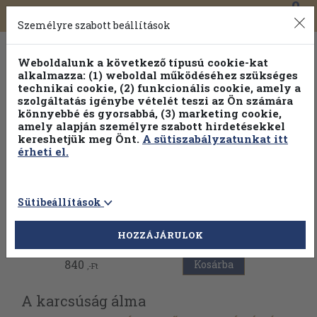
0
Toggle
Főmenü
Könyveink
navigation
Személyre szabott beállítások
Weboldalunk a következő típusú cookie-kat
alkalmazza: (1) weboldal működéséhez szükséges
technikai cookie, (2) funkcionális cookie, amely a
szolgáltatás igénybe vételét teszi az Ön számára
könnyebbé és gyorsabbá, (3) marketing cookie,
Válogasson több mint 30 000 kötet közül
amely alapján személyre szabott hirdetésekkel
Hobbi témakörökben
20% kedvezménnyel!
kereshetjük meg Önt.
A sütiszabályzatunkat itt
érheti el.
Sütibeállítások
Vissza az előző oldalra
HOZZÁJÁRULOK
840
Kosárba
,-Ft
A karcsúság álma