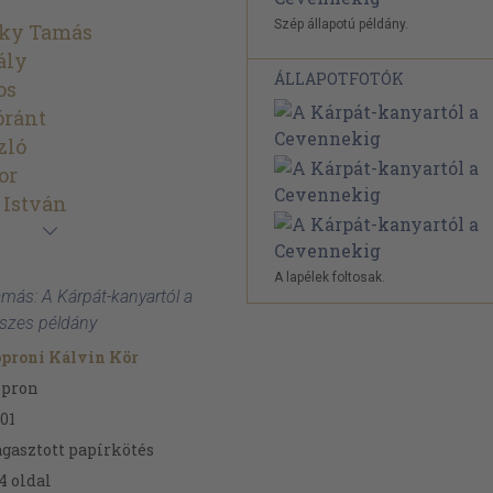
Szép állapotú példány.
zky Tamás
ály
ÁLLAPOTFOTÓK
os
óránt
zló
or
 István
A lapélek foltosak.
amás: A Kárpát-kanyartól a
sszes példány
proni Kálvin Kör
opron
01
gasztott papírkötés
4
oldal