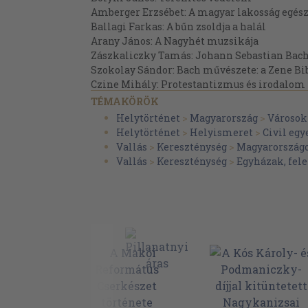
Amberger Erzsébet: A magyar lakosság egész
Ballagi Farkas: A bűn zsoldja a halál
Arany János: A Nagyhét muzsikája
Zászkaliczky Tamás: Johann Sebastian Bach
Szokolay Sándor: Bach művészete: a Zene Bib
Czine Mihály: Protestantizmus és irodalom
Kálmán Attila: A protestáns iskolázás múltj
TÉMAKÖRÖK
Kövy Zsolt: Európaiság és magyarság
Helytörténet
>
Magyarország
>
Városok
Dávidházy István: A soproni református gyül
Helytörténet
>
Helyismeret
>
Civil egy
Lovas Gyula: Civitas Fidelissima
Vallás
>
Kereszténység
>
Magyarország
Vörös Viola: Sopron nyelvi környezete
Vallás
>
Kereszténység
>
Egyházak, fel
Kisgyörgy Zoltán: Barangolások a Kárpát-k
Király Károly: A Székely Faluért Alapítvány
Simon Kálmán: Kálvin élete
Szarka László: A protestáns Franciaország
Függelék
A Soproni Kálvin Kör Franciaországban és S
Képek a IV. Magyar Református Világtalálko
Kálvin-mellszobor Sopronban
A Soproni Kálvin Kör előadás-listája (1996-20
Részletek az Igazságosabb és testvériesebb vi