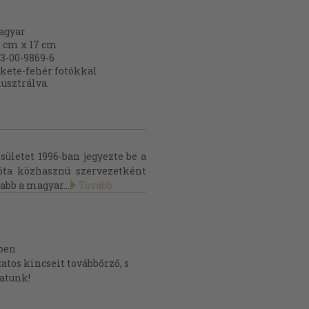
agyar
 cm x 17 cm
3-00-9869-6
kete-fehér fotókkal
lusztrálva.
ületet 1996-ban jegyezte be a
óta közhasznú szervezetként
bb a magyar...
Tovább
ben
os kincseit továbbőrző, s
atunk!