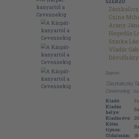
SZERZŐ
Zászkalic
Czine Mih
Arany Ján
Hegedűs L
Szarka Lás
Vladár Gáb
Dávidházy
Sopron
'Zászkaliczky T
Cevennekig ' ö
Kiadó:
So
Kiadás
S
helye:
Kiadás éve:
20
Kötés
Ra
típusa:
Oldalszám:
18