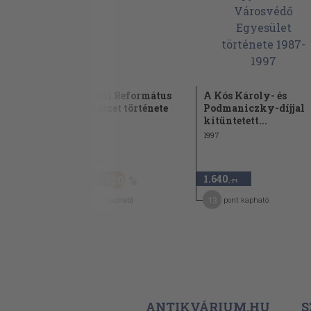
körlevélből (70-78.)
A Makói Református
A Kós Károly- és
ráti kör...
Cserkészet története
Podmaniczky-díjjal
kitüntetett...
1991
1997
2.480 Ft
1.980
1.640
20
,-Ft
,-Ft
16
13
pont kapható
pont kapható
ANTIKVÁRIUM.HU
S