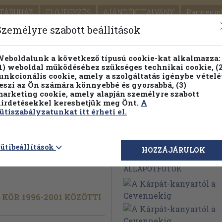
TÁRUHÁZ
ELŐJEGYZÉS
AJÁNDÉKUTALVÁNY
Partnerün
SZÁLLÍTÁS
SEGÍTSÉG
Személyre szabott beállítások
1.
Részletes kereső
Témaköri fa
eboldalunk a következő típusú cookie-kat alkalmazza:
1) weboldal működéséhez szükséges technikai cookie, (2
KIADV
unkcionális cookie, amely a szolgáltatás igénybe vételé
LEGNA
eszi az Ön számára könnyebbé és gyorsabbá, (3)
arketing cookie, amely alapján személyre szabott
PILLANATNYI ÁRAINK
FENNTARTHATÓ OLVASMÁN
irdetésekkel kereshetjük meg Önt.
A
ütiszabályzatunkat itt érheti el.
tól a
ütibeállítások
Megvásárolható 
HOZZÁJÁRULOK
ÁLLAPOTFOTÓK
KÖR 1996-2001 KÖZÖTTI