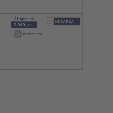
Állapot:
Jó
KOSÁRBA
2.940
,-Ft
26
pont kapható