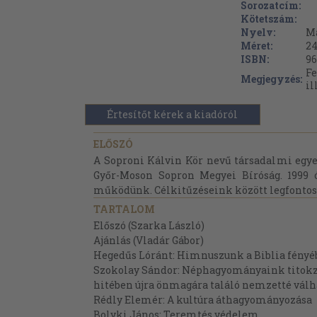
Sorozatcím:
Kötetszám:
Nyelv:
M
Méret:
24
ISBN:
96
Fe
Megjegyzés:
il
Értesítőt kérek a kiadóról
ELŐSZÓ
A Soproni Kálvin Kör nevű társadalmi egyes
Győr-Moson Sopron Megyei Bíróság. 1999 
működünk. Célkitűzéseink között legfontosa
TARTALOM
Előszó (Szarka László)
Ajánlás (Vladár Gábor)
Hegedűs Lóránt: Himnuszunk a Biblia fényé
Szokolay Sándor: Néphagyományaink titokzat
hitében újra önmagára találó nemzetté válh
Rédly Elemér: A kultúra áthagyományozása
Bolyki János: Teremtés védelem