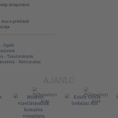
ségi állapotáról
 ma is prédikál
liája
a Jelene Jövője
>
Egyéb
ekezet története
esületek
on
>
Tanulmányok
ekezetek
>
Református
anyarban
AJÁNLÓ
vájcban
zóról
01)
lágot! c. püspökkari