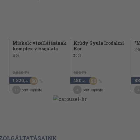
Miskolc vízellátásának
Krúdy Gyula Irodalmi
"M
komplex vizsgálata
Kör
199
1967
2005
2.640 Ft
960 Ft
1.320
480
88
50
50
,-Ft
,-Ft
11
4
4
pont kapható
pont kapható
ZOLGÁLTATÁSAINK