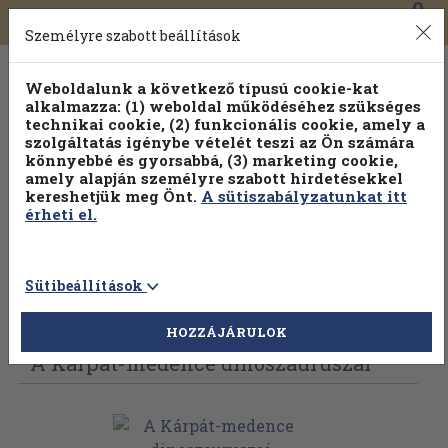
0
Toggle
Főmenü
Könyveink
navigation
Személyre szabott beállítások
Weboldalunk a következő típusú cookie-kat
alkalmazza: (1) weboldal működéséhez szükséges
technikai cookie, (2) funkcionális cookie, amely a
szolgáltatás igénybe vételét teszi az Ön számára
könnyebbé és gyorsabbá, (3) marketing cookie,
amely alapján személyre szabott hirdetésekkel
kereshetjük meg Önt.
A sütiszabályzatunkat itt
érheti el.
Sütibeállítások
Vissza az előző oldalra
Válasszon példányt
HOZZÁJÁRULOK
A Kárpát-medence dinoszauruszai