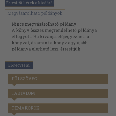
Értesítőt kérek a kiadóról
Megvásárolható példányok
Nincs megvásárolható példány
A könyv összes megrendelhető példánya
elfogyott. Ha kívánja, előjegyezheti a
könyvet, és amint a könyv egy újabb
példánya elérhető lesz, értesítjük.
Előjegyzem
FÜLSZÖVEG
TARTALOM
TÉMAKÖRÖK