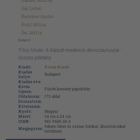
Dabasi András
Gál Lehel
Kerekes Andor
Kohl Attila
Ősi Attila
Budapest
'Főzy István: A Kárpát-medence dinoszauruszai '
összes példány
Kiadó:
Focus Kiadó
Kiadás
Budapest
helye:
Kiadás éve:
Kötés
Fűzött kemény papírkötés
típusa:
Oldalszám:
175
oldal
Sorozatcím:
Kötetszám:
Nyelv:
Magyar
Méret:
34 cm x 24 cm
ISBN:
963-9468-29-0
Fekete-fehér és színes fotókat, illusztrációkat
Megjegyzés:
tartalmaz.