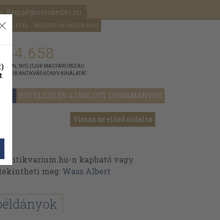
k: Régiségkereskedés.hu
A kosaram
HÍRLEVÉL
BELÉPÉS/REGISZTRÁCIÓ
MÉG
0
5000
Ft
144.658
)
ÁNNYAL NYÚJTJUK MAGYARORSZÁG
t
GYOBB ANTIKVÁR KÖNYV-KÍNÁLATÁT
YOK
KÖTELEZŐ ÉS AJÁNLOTT OLVASMÁNYOK
Vissza az előző oldalra
z Antikvarium.hu-n kapható vagy
t tekintheti meg:
Wass Albert
példányok