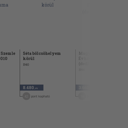
 Szemle
Séta bölcsöhelyem
Magyarok Vasárnapja
2010
körül
Évkönyv 1995
(dedikált...
1940
1994
8.480
3.660
,-Ft
,-Ft
42
18
pont kapható
pont kapható