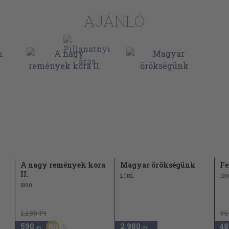
AJÁNLÓ
A nagy remények kora
Magyar örökségünk
Fe
II.
2002
199
1990
1.180 Ft
96
590
2.980
48
50
,-Ft
,-Ft