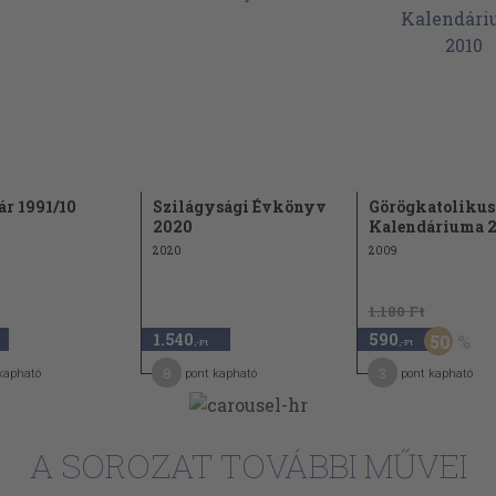
ár 1991/10
Szilágysági Évkönyv
Görögkatolikus
2020
Kalendáriuma 
2020
2009
1.180 Ft
1.540
590
50
,-Ft
,-Ft
8
3
kapható
pont kapható
pont kapható
A SOROZAT TOVÁBBI MŰVEI