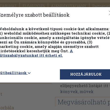
TÁRUHÁZ
ELŐJEGYZÉS
AJÁNDÉKUTALVÁNY
Partnerün
SZÁLLÍTÁS
SEGÍTSÉG
Személyre szabott beállítások
1.
Részletes kereső
Témaköri fa
eboldalunk a következő típusú cookie-kat alkalmazza:
1) weboldal működéséhez szükséges technikai cookie, (2
KIADV
unkcionális cookie, amely a szolgáltatás igénybe vételé
LEGNA
eszi az Ön számára könnyebbé és gyorsabbá, (3)
arketing cookie, amely alapján személyre szabott
PILLANATNYI ÁRAINK
FENNTARTHATÓ OLVASMÁN
irdetésekkel kereshetjük meg Önt.
A
ütiszabályzatunkat itt érheti el.
kában
Wass Albert
ütibeállítások
HOZZÁJÁRULOK
Wass Albert műveinek a
előjegyezhető listáját it
könyvek, művek
t
Megvásárolható 
Borbála