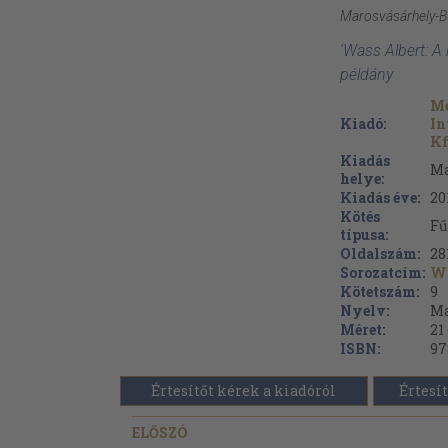
Marosvásárhely-
'Wass Albert: A
példány
Me
Kiadó:
In
Kf
Kiadás
Ma
helye:
Kiadás éve:
20
Kötés
Fű
típusa:
Oldalszám:
28
Sorozatcím:
Wa
Kötetszám:
9
Nyelv:
Ma
Méret:
21
ISBN:
97
Értesítőt kérek a kiadóról
Értesít
ELŐSZÓ