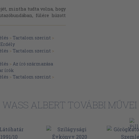
ejét, mintha tudta volna, hogy
tazóbundában, fülére húzott
élés
>
Tartalom szerint
>
>
Erdély
élés
>
Tartalom szerint
>
élés
>
Az író származása
r írók
élés
>
Tartalom szerint
>
WASS ALBERT TOVÁBBI MŰVEI