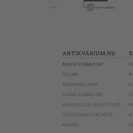
11
18
pont kapható
pont kapható
ANTIKVÁRIUM.HU
S
AKCIÓS SZABÁLYZAT
R
RÓLUNK
P
ÁTADÓPONTJAINK
E
COOKIE SZABÁLYZAT
F
ADATKEZELÉSI TÁJÉKOZTATÓ
P
ÜZLETSZABÁLYZAT/ÁSZF
K
KARRIER
C