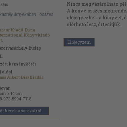
Nincs megvásárolható pé
Budap
A könyv összes megrendelh
 kastély árnyékában ' összes
előjegyezheti a könyvet, 
elérhető lesz, értesítjük.
ntor Kiadó-Duna
ternational Könyvkiadó
t.
Előjegyzem
rosvásárhely-Budap
11
zött keménykötés
1
oldal
ss Albert Díszkiadás
gyar
 cm x 14 cm
8-973-5994-77-8
őt kérek a sorozatról