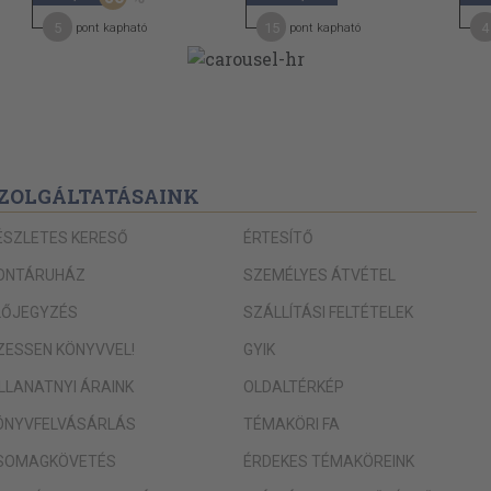
5
15
4
pont kapható
pont kapható
ZOLGÁLTATÁSAINK
ÉSZLETES KERESŐ
ÉRTESÍTŐ
ONTÁRUHÁZ
SZEMÉLYES ÁTVÉTEL
LŐJEGYZÉS
SZÁLLÍTÁSI FELTÉTELEK
IZESSEN KÖNYVVEL!
GYIK
ILLANATNYI ÁRAINK
OLDALTÉRKÉP
ÖNYVFELVÁSÁRLÁS
TÉMAKÖRI FA
SOMAGKÖVETÉS
ÉRDEKES TÉMAKÖREINK