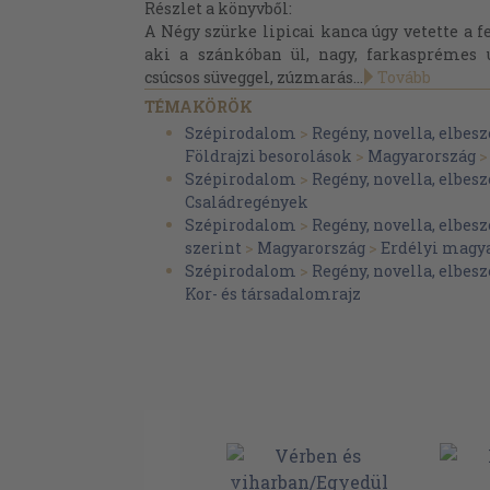
Részlet a könyvből:
A Négy szürke lipicai kanca úgy vetette a f
aki a szánkóban ül, nagy, farkasprémes u
csúcsos süveggel, zúzmarás...
Tovább
TÉMAKÖRÖK
Szépirodalom
>
Regény, novella, elbesz
Földrajzi besorolások
>
Magyarország
Szépirodalom
>
Regény, novella, elbesz
Családregények
Szépirodalom
>
Regény, novella, elbesz
szerint
>
Magyarország
>
Erdélyi magya
Szépirodalom
>
Regény, novella, elbesz
Kor- és társadalomrajz