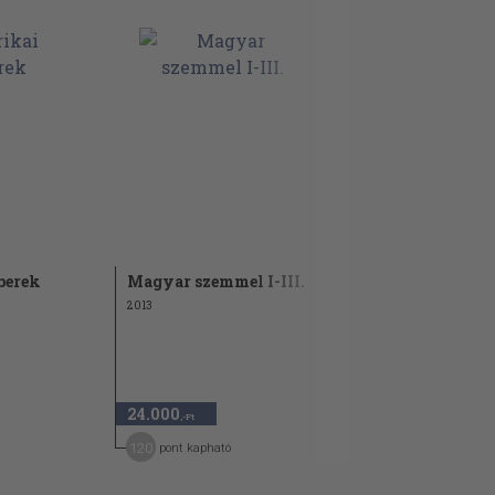
berek
Magyar szemmel I-III.
2013
24.000
,-Ft
120
pont kapható