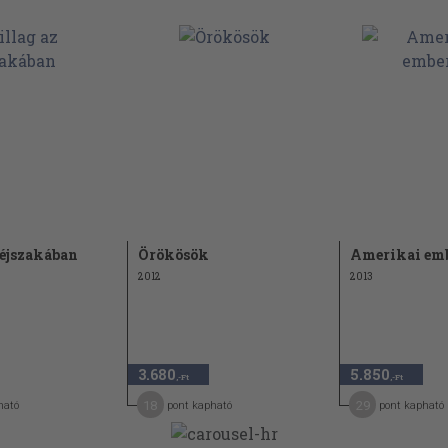
 éjszakában
Örökösök
Amerikai em
2012
2013
3.680
5.850
,-Ft
,-Ft
18
29
ható
pont kapható
pont kapható