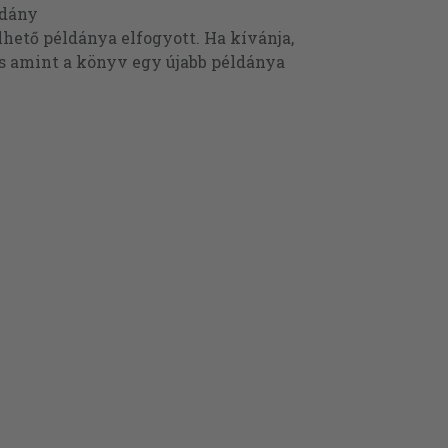
ldány
ető példánya elfogyott. Ha kívánja,
és amint a könyv egy újabb példánya