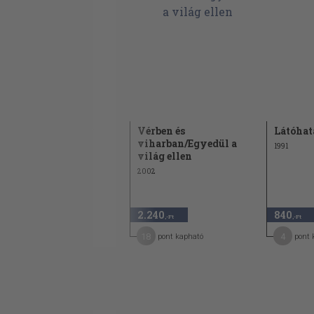
Erdélyi karácsony
Vérben és
Látóhat
viharban/Egyedül a
2006
1991
világ ellen
2002
2.460
2.240
840
,-Ft
,-Ft
,-Ft
20
18
4
pont kapható
pont kapható
pont 