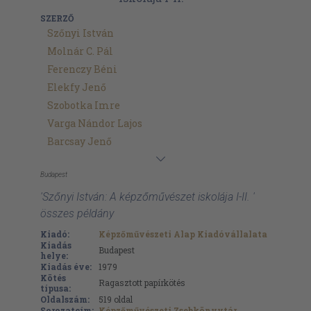
SZERZŐ
Szőnyi István
Molnár C. Pál
Ferenczy Béni
Elekfy Jenő
Szobotka Imre
Varga Nándor Lajos
Barcsay Jenő
Budapest
'Szőnyi István: A képzőművészet iskolája I-II. '
összes példány
Kiadó:
Képzőművészeti Alap Kiadóvállalata
Kiadás
Budapest
helye:
Kiadás éve:
1979
Kötés
Ragasztott papírkötés
típusa:
Oldalszám:
519
oldal
Sorozatcím:
Képzőművészeti Zsebkönyvtár