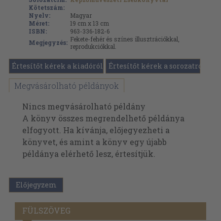
Kötetszám:
Nyelv:
Magyar
Méret:
19 cm x 13 cm
ISBN:
963-336-182-6
Fekete-fehér és színes illusztrációkkal,
Megjegyzés:
reprodukciókkal.
Értesítőt kérek a kiadóról
Értesítőt kérek a sorozatról
Megvásárolható példányok
Nincs megvásárolható példány
A könyv összes megrendelhető példánya
elfogyott. Ha kívánja, előjegyezheti a
könyvet, és amint a könyv egy újabb
példánya elérhető lesz, értesítjük.
Előjegyzem
FÜLSZÖVEG