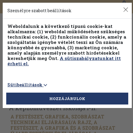
0
Toggle
Főmenü
Könyveink
navigation
Személyre szabott beállítások
Weboldalunk a következő típusú cookie-kat
alkalmazza: (1) weboldal működéséhez szükséges
technikai cookie, (2) funkcionális cookie, amely a
szolgáltatás igénybe vételét teszi az Ön számára
könnyebbé és gyorsabbá, (3) marketing cookie,
amely alapján személyre szabott hirdetésekkel
kereshetjük meg Önt.
A sütiszabályzatunkat itt
érheti el.
Sütibeállítások
Vissza az előző oldalra
Válasszon példányt
HOZZÁJÁRULOK
A képzőművészet iskolája I-II.
A FESTÉSZET, GRAFIKA, SZOBRÁSZAT
TECHNIKAI ELJÁRÁSAI/
A RAJZ, A
FESTÉSZET, A GRAFIKA ÉS A SZOBRÁSZAT