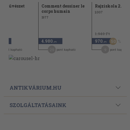
pzőművészet
Comment dessiner le
Rajziskola 2.
ája
corps humain
2007
1977
1.940 Ft
0
4.980
970
50
,-Ft
,-Ft
,-Ft
5
25
9
pont kapható
pont kapható
pont kapható
ANTIKVÁRIUM.HU
SZOLGÁLTATÁSAINK