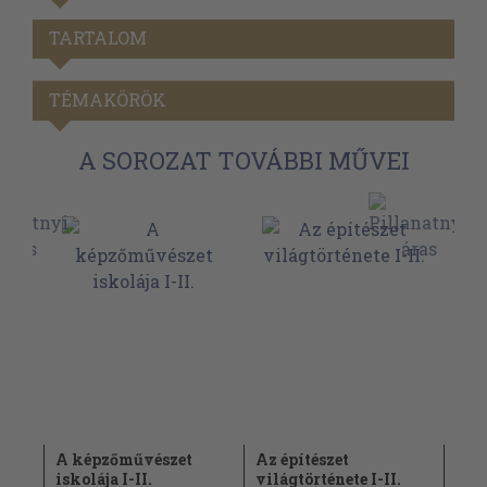
TARTALOM
TÉMAKÖRÖK
A SOROZAT TOVÁBBI MŰVEI
II.
A képzőművészet
Az építészet
Des
iskolája I-II.
világtörténete I-II.
1979