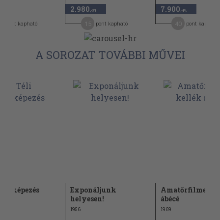
2.980
7.900
-Ft
,-Ft
,-Ft
4
15
40
pont kapható
pont kapható
pont kapható
A SOROZAT TOVÁBBI MŰVEI
fényképezés
Exponáljunk
Amatőrfilmes ke
helyesen!
ábécé
1956
1969