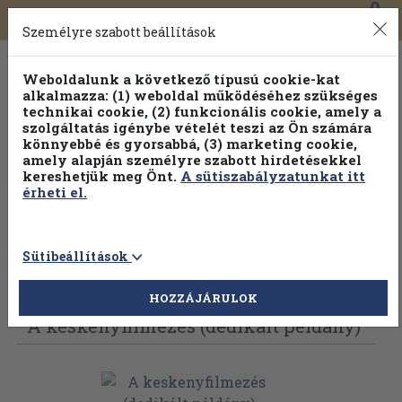
0
Toggle
Főmenü
Könyveink
navigation
Személyre szabott beállítások
Weboldalunk a következő típusú cookie-kat
alkalmazza: (1) weboldal működéséhez szükséges
technikai cookie, (2) funkcionális cookie, amely a
szolgáltatás igénybe vételét teszi az Ön számára
könnyebbé és gyorsabbá, (3) marketing cookie,
amely alapján személyre szabott hirdetésekkel
kereshetjük meg Önt.
A sütiszabályzatunkat itt
érheti el.
Sütibeállítások
Vissza az előző oldalra
Válasszon példányt
HOZZÁJÁRULOK
A keskenyfilmezés (dedikált példány)