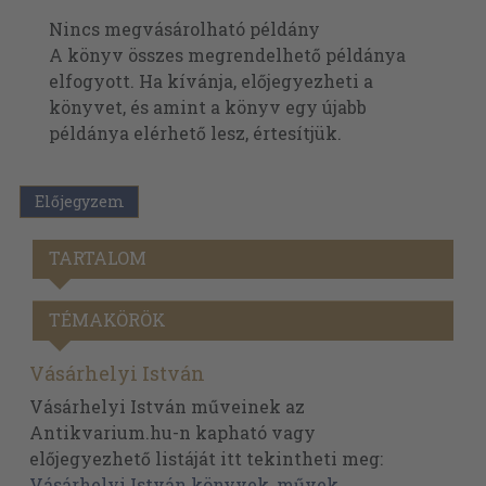
Nincs megvásárolható példány
A könyv összes megrendelhető példánya
elfogyott. Ha kívánja, előjegyezheti a
könyvet, és amint a könyv egy újabb
példánya elérhető lesz, értesítjük.
Előjegyzem
TARTALOM
TÉMAKÖRÖK
Vásárhelyi István
Vásárhelyi István műveinek az
Antikvarium.hu-n kapható vagy
előjegyezhető listáját itt tekintheti meg:
Vásárhelyi István könyvek, művek