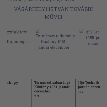
VÁSÁRHELYI ISTVÁN TOVÁBBI
MŰVEI
zzünk így!
Természettudományi
Ifjú Technikus 1
Közlöny 1961. január-
január-december
december
1955
1961