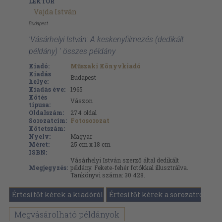
LEKTOR
Vajda István
Budapest
'Vásárhelyi István: A keskenyfilmezés (dedikált
példány) ' összes példány
Kiadó:
Műszaki Könyvkiadó
Kiadás
Budapest
helye:
Kiadás éve:
1965
Kötés
Vászon
típusa:
Oldalszám:
274
oldal
Sorozatcím:
Fotosorozat
Kötetszám:
Nyelv:
Magyar
Méret:
25 cm x 18 cm
ISBN:
Vásárhelyi István szerző által dedikált
Megjegyzés:
példány. Fekete-fehér fotókkal illusztrálva.
Tankönyvi száma: 30 428.
Értesítőt kérek a kiadóról
Értesítőt kérek a sorozatról
Megvásárolható példányok