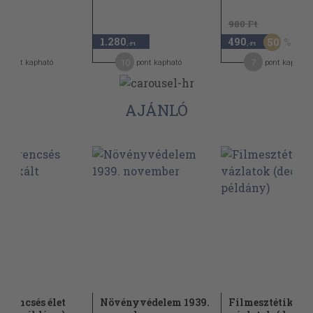
980 Ft
1.280
490
50
,-Ft
,-Ft
,-Ft
10
7
pont kapható
pont kapható
pont kapható
AJÁNLÓ
zerencsés élet
Növényvédelem 1939.
Filmesztétikai