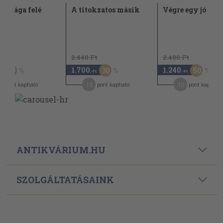
 országa felé
A titokzatos másik
Végre egy jó ház
Ft
2.440 Ft
2.480 Ft
1.700
1.240
50
30
50
,-Ft
,-Ft
15
10
pont kapható
pont kapható
pont kapható
ANTIKVÁRIUM.HU
SZOLGÁLTATÁSAINK