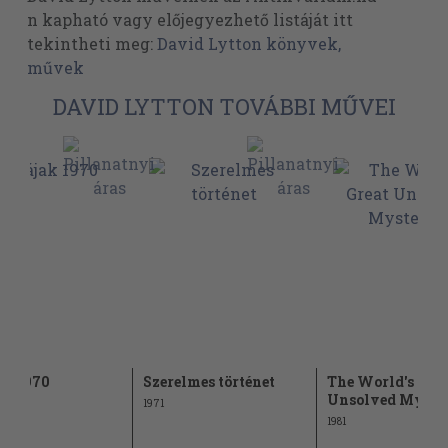
n kapható vagy előjegyezhető listáját itt
tekintheti meg:
David Lytton könyvek,
művek
DAVID LYTTON TOVÁBBI MŰVEI
ak 1970
Szerelmes történet
The World's Grea
Unsolved Myster
1971
1981