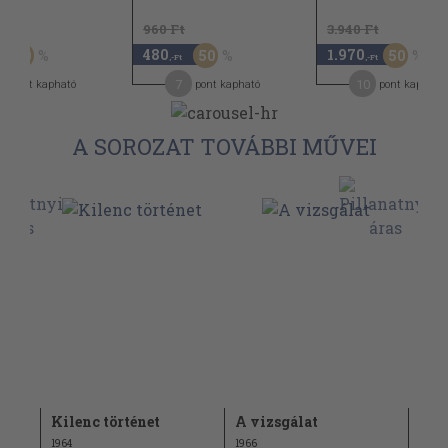
t
960 Ft
3.940 Ft
480
1.970
50
50
50
,-Ft
,-Ft
7
10
pont kapható
pont kapható
pont kapható
A SOROZAT TOVÁBBI MŰVEI
ött
Kilenc történet
A vizsgálat
A f
1964
1966
1967