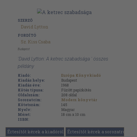
SZERZŐ
David Lytton
FORDÍTÓ
Sz. Kiss Csaba
Budapest
'David Lytton: A ketrec szabadsága ' összes
példány
Kiadó:
Európa Könyvkiadó
Kiadás helye:
Budapest
Kiadás éve:
1968
Kötés típusa:
Fűzött papírkötés
Oldalszám:
208
oldal
Sorozatcím:
Modern könyvtár
Kötetszám:
145
Nyelv:
Magyar
Méret:
18 cm x 10 cm
ISBN:
Értesítőt kérek a kiadóról
Értesítőt kérek a sorozatról