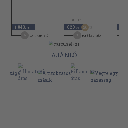
1.180 Ft
1.840
820
1.14
30
,-Ft
,-Ft
9
7
pont kapható
pont kapható
AJÁNLÓ