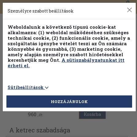
0
Toggle
Főmenü
Könyveink
navigation
Személyre szabott beállítások
Weboldalunk a következő típusú cookie-kat
alkalmazza: (1) weboldal működéséhez szükséges
technikai cookie, (2) funkcionális cookie, amely a
szolgáltatás igénybe vételét teszi az Ön számára
könnyebbé és gyorsabbá, (3) marketing cookie,
Válogasson több mint 30 000 kötet közül
amely alapján személyre szabott hirdetésekkel
Hobbi témakörökben
20% kedvezménnyel!
kereshetjük meg Önt.
A sütiszabályzatunkat itt
érheti el.
Sütibeállítások
Vissza az előző oldalra
HOZZÁJÁRULOK
960
Kosárba
,-Ft
A ketrec szabadsága