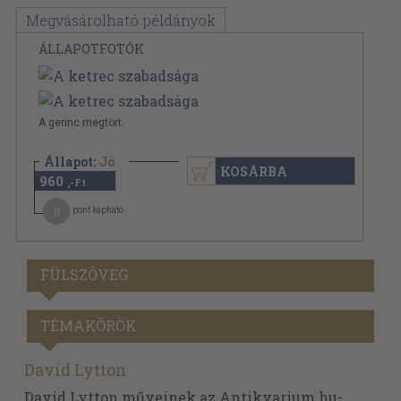
Megvásárolható példányok
ÁLLAPOTFOTÓK
A gerinc megtört.
Állapot:
Jó
KOSÁRBA
960
,-Ft
8
pont kapható
FÜLSZÖVEG
TÉMAKÖRÖK
David Lytton
David Lytton műveinek az Antikvarium.hu-