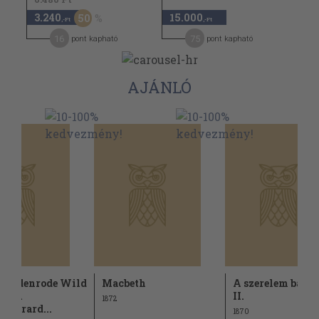
3.240
15.000
50
,-Ft
,-Ft
16
75
pont kapható
pont kapható
AJÁNLÓ
Wildenrode Wild
Macbeth
A szerelem bajno
in/A
II.
1872
r/Gerard...
1870