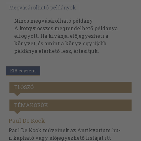
Megvásárolható példányok
Nincs megvásárolható példány
A könyv összes megrendelhető példánya
elfogyott. Ha kívánja, előjegyezheti a
könyvet, és amint a könyv egy újabb
példánya elérhető lesz, értesítjük.
Előjegyzem
ELŐSZÓ
TÉMAKÖRÖK
Paul De Kock
Paul De Kock műveinek az Antikvarium.hu-
n kapható vagy előjegyezhető listáját itt