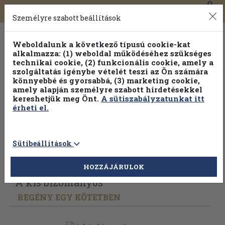
0
Toggle
Főmenü
Könyveink
navigation
Személyre szabott beállítások
Weboldalunk a következő típusú cookie-kat
alkalmazza: (1) weboldal működéséhez szükséges
technikai cookie, (2) funkcionális cookie, amely a
szolgáltatás igénybe vételét teszi az Ön számára
könnyebbé és gyorsabbá, (3) marketing cookie,
Válogasson több mint 1.000.000 kiadványunk közül
10-
amely alapján személyre szabott hirdetésekkel
100% kedvezménnyel!
kereshetjük meg Önt.
A sütiszabályzatunkat itt
érheti el.
Sütibeállítások
Vissza az előző oldalra
Válasszon példányt
HOZZÁJÁRULOK
A kis bizományos
REGÉNY EGY KÖTETBEN