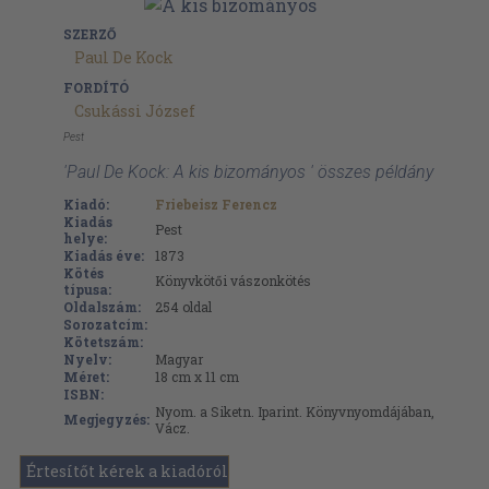
SZERZŐ
Paul De Kock
FORDÍTÓ
Csukássi József
Pest
'Paul De Kock: A kis bizományos ' összes példány
Kiadó:
Friebeisz Ferencz
Kiadás
Pest
helye:
Kiadás éve:
1873
Kötés
Könyvkötői vászonkötés
típusa:
Oldalszám:
254
oldal
Sorozatcím:
Kötetszám:
Nyelv:
Magyar
Méret:
18 cm x 11 cm
ISBN:
Nyom. a Siketn. Iparint. Könyvnyomdájában,
Megjegyzés:
Vácz.
Értesítőt kérek a kiadóról