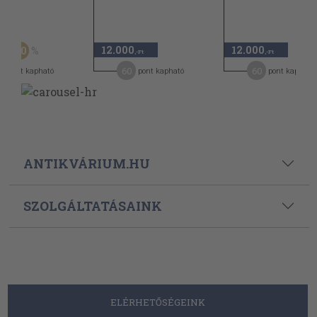
 Ft
12.000
12.000
60
,-Ft
,-Ft
,-Ft
8
60
60
pont kapható
pont kapható
pont kapható
ANTIKVÁRIUM.HU
SZOLGÁLTATÁSAINK
ELÉRHETŐSÉGEINK