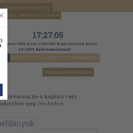
k: Régiségkereskedés.hu
A kosaram
HÍRLEVÉL
BELÉPÉS/REGISZTRÁCIÓ
MÉG
0
5000
Ft
17:27:03
)
ogasson több mint 1.000.000 kiadványunk közül
t
10-100% kedvezménnyel!
YOK
KÖTELEZŐ ÉS AJÁNLOTT OLVASMÁNYOK
Vissza az előző oldalra
 Antikvarium.hu-n kapható vagy
t tekintheti meg:
Ivo Andric
példányok