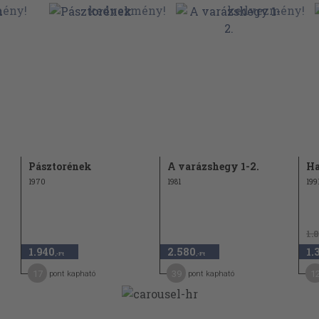
Pásztorének
A varázshegy 1-2.
Ha
1970
1981
199
1.
1.940
2.580
1.
,-Ft
,-Ft
17
39
1
pont kapható
pont kapható