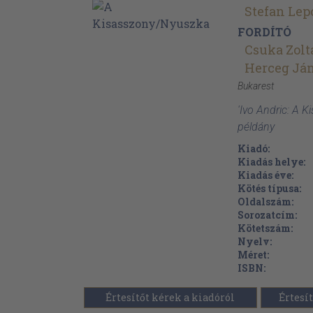
Stefan Lep
FORDÍTÓ
Csuka Zolt
Herceg Já
Bukarest
'Ivo Andric: A 
példány
Kiadó:
Kiadás helye:
Kiadás éve:
Kötés típusa:
Oldalszám:
Sorozatcím:
Kötetszám:
Nyelv:
Méret:
ISBN:
Értesítőt kérek a kiadóról
Értesít