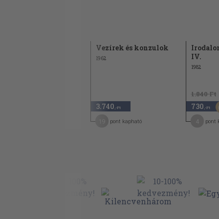
Egy égbolt alatt
Vezírek és konzulok
Irodalo
IV.
2001
1962
1982
2.440 Ft
1.840 Ft
1.220
3.740
730
50
,-Ft
,-Ft
,-Ft
11
19
4
pont kapható
pont kapható
pont 