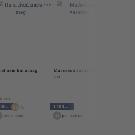
 el nem hal a mag
Mario és a varázsló
Egy hajdan
1
1972
1974
860 Ft
960 Ft
300
1.180
480
30
50
,-Ft
,-Ft
,-Ft
2
11
7
pont kapható
pont kapható
pont kap