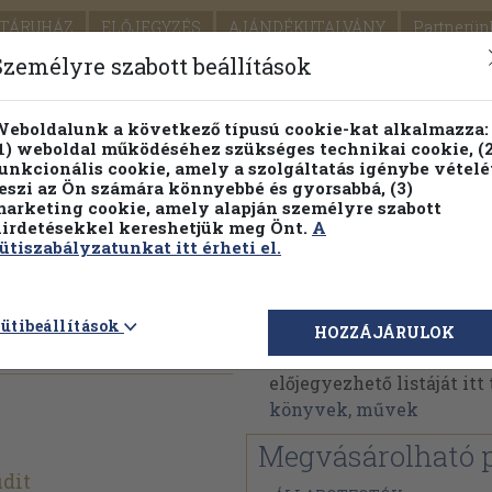
TÁRUHÁZ
ELŐJEGYZÉS
AJÁNDÉKUTALVÁNY
Partnerün
SZÁLLÍTÁS
SEGÍTSÉG
Személyre szabott beállítások
Részletes kereső
Témaköri fa
eboldalunk a következő típusú cookie-kat alkalmazza:
1) weboldal működéséhez szükséges technikai cookie, (2
Vál
unkcionális cookie, amely a szolgáltatás igénybe vételé
eszi az Ön számára könnyebbé és gyorsabbá, (3)
arketing cookie, amely alapján személyre szabott
PILLANATNYI ÁRAINK
FENNTARTHATÓ OLVASMÁN
irdetésekkel kereshetjük meg Önt.
A
ütiszabályzatunkat itt érheti el.
yuszka
Ivo Andric
ütibeállítások
HOZZÁJÁRULOK
Ivo Andric műveinek az
előjegyezhető listáját it
könyvek, művek
Megvásárolható 
dit