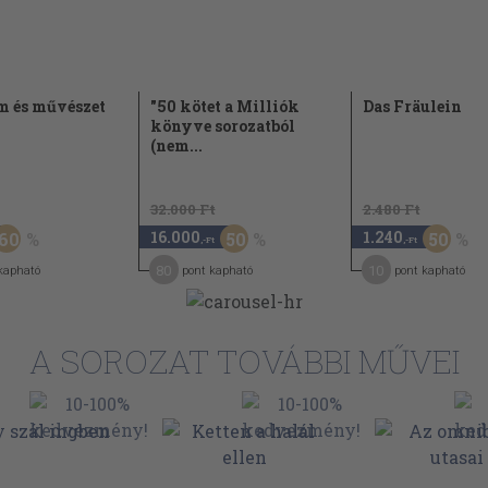
m és művészet
"50 kötet a Milliók
Das Fräulein
könyve sorozatból
(nem...
32.000 Ft
2.480 Ft
16.000
1.240
60
50
50
,-Ft
,-Ft
80
10
kapható
pont kapható
pont kapható
A SOROZAT TOVÁBBI MŰVEI