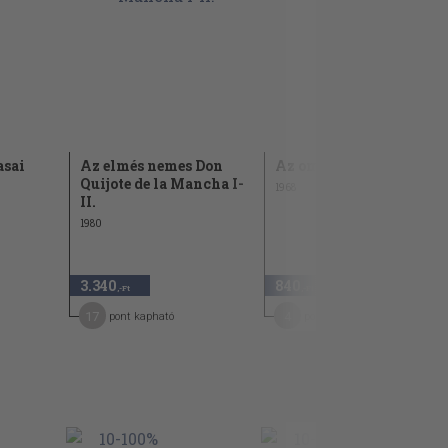
asai
Az elmés nemes Don
Az omnibusz utasai
Quijote de la Mancha I-
1968
II.
1980
3.340
840
,-Ft
,-Ft
17
4
pont kapható
pont kapható