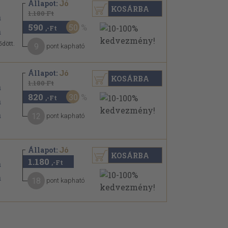
Állapot:
Jó
KOSÁRBA
1.180 Ft
590
50
,-Ft
ődött.
9
pont kapható
Állapot:
Jó
KOSÁRBA
1.180 Ft
820
30
,-Ft
12
pont kapható
Állapot:
Jó
KOSÁRBA
1.180
,-Ft
18
pont kapható