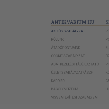
ANTIKVÁRIUM.HU
S
AKCIÓS SZABÁLYZAT
R
RÓLUNK
P
ÁTADÓPONTJAINK
E
COOKIE SZABÁLYZAT
F
ADATKEZELÉSI TÁJÉKOZTATÓ
P
ÜZLETSZABÁLYZAT/ÁSZF
K
KARRIER
C
BAGOLYMÚZEUM
H
VISSZATÉRÍTÉSI SZABÁLYZAT