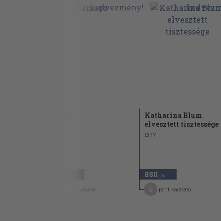
ete
Imago
Katharina Blum
elvesztett tisztessége
1942
1977
2.980
880
,-Ft
,-Ft
15
8
pont kapható
pont kapható