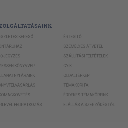
ZOLGÁLTATÁSAINK
ÉSZLETES KERESŐ
ÉRTESÍTŐ
ONTÁRUHÁZ
SZEMÉLYES ÁTVÉTEL
LŐJEGYZÉS
SZÁLLÍTÁSI FELTÉTELEK
IZESSEN KÖNYVVEL!
GYIK
ILLANATNYI ÁRAINK
OLDALTÉRKÉP
ÖNYVFELVÁSÁRLÁS
TÉMAKÖRI FA
SOMAGKÖVETÉS
ÉRDEKES TÉMAKÖREINK
ÍRLEVÉL FELIRATKOZÁS
ELÁLLÁS A SZERZŐDÉSTŐL