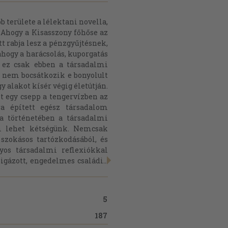
 területe a lélektani novella,
. Ahogy a Kisasszony főhőse az
tt rabja lesz a pénzgyűjtésnek,
 ahogy a harácsolás, kuporgatás
, ez csak ebben a társadalmi
ó nem bocsátkozik e bonyolult
 alakot kísér végig életútján.
t egy csepp a tengervízben az
a épített egész társadalom
ka történetében a társadalmi
 lehet kétségünk. Nemcsak
szokásos tartózkodásából, és
yos társadalmi reflexiókkal
gázott, engedelmes családi...
5
187