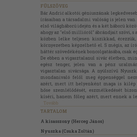
FÜLSZÖVEG
Bár Andrić alkotói géniuszának legkedvesebb
írásaiban a társadalmi valóság is jelen van
első világháború idején és a két háború közö
ahogy az "első millióról" ábrándjait szövi, s
közben lelke teljesen kiszikkad, érezzük
környezetben képzelhető el. S mégis, az ír
háttér szövedékének boncolgatásába, csak egy
De ebben a vigasztalanul sivár életben, min
egész tenger, jelen van a pénz uralmár
vigasztalan sivársága. A nyúlszívű Nyusz
mondanivaló felől meg éppenséggel nem
azért, mert itt helyenként maga is kilép 
hőse szemlélődését, eszmélkedését bizon
kíséri, hanem főleg azért, mert ennek a lei
Tovább
TARTALOM
A kisasszony (Herceg János)
Nyuszka (Csuka Zoltán)