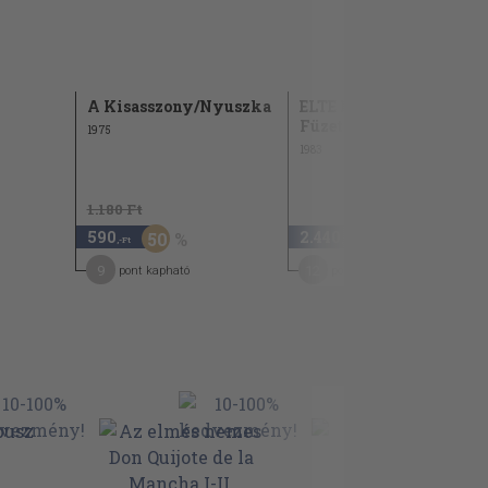
A Kisasszony/Nyuszka
ELTE Kőrösi Csoma
Füzetek 1981-82
1975
1983
1.180 Ft
590
2.440
50
,-Ft
,-Ft
9
12
pont kapható
pont kapható