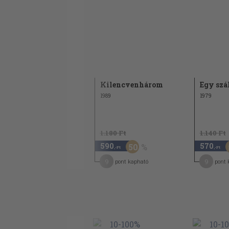
Útvesztő
Kilencvenhárom
Egy szá
1971
1989
1979
1.180 Ft
1.140 Ft
1.740
590
570
50
,-Ft
,-Ft
,-Ft
14
9
9
pont kapható
pont kapható
pont 