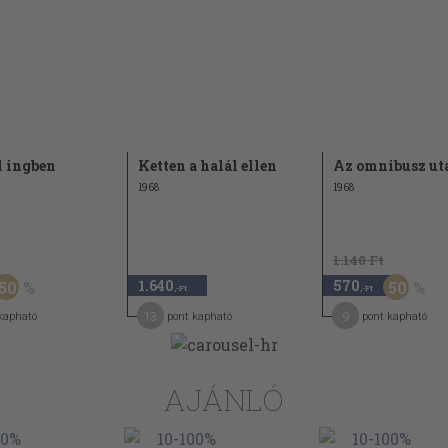
l ingben
Ketten a halál ellen
Az omnibusz ut
1968
1968
1.140 Ft
1.640
570
50
50
,-Ft
,-Ft
13
9
kapható
pont kapható
pont kapható
AJÁNLÓ