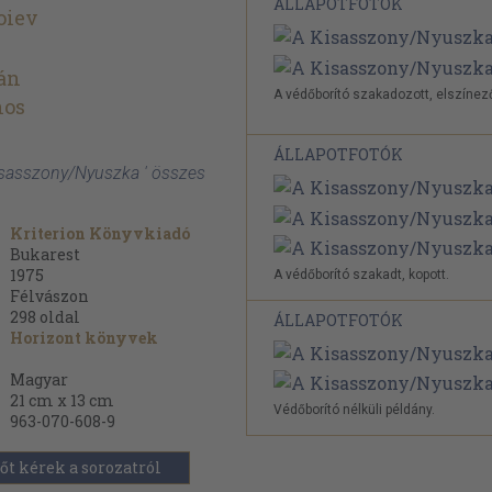
ÁLLAPOTFOTÓK
oiev
án
A védőborító szakadozott, elszínez
nos
ÁLLAPOTFOTÓK
Kisasszony/Nyuszka ' összes
Kriterion Könyvkiadó
Bukarest
1975
A védőborító szakadt, kopott.
Félvászon
298
oldal
ÁLLAPOTFOTÓK
Horizont könyvek
Magyar
21 cm x 13 cm
Védőborító nélküli példány.
963-070-608-9
őt kérek a sorozatról