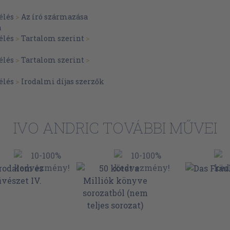
élés
>
Az író származása
a
élés
>
Tartalom szerint
>
élés
>
Tartalom szerint
>
élés
>
Irodalmi díjas szerzők
IVO ANDRIC TOVÁBBI MŰVEI