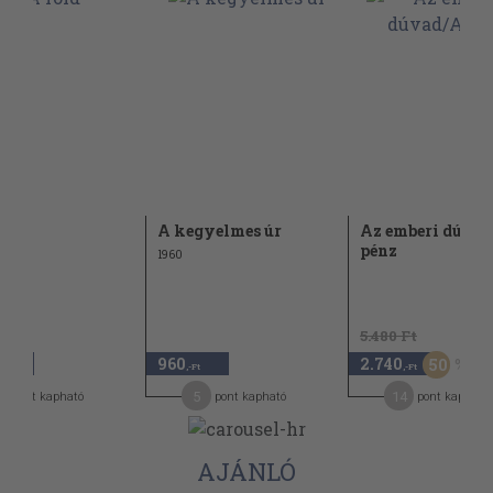
d
A kegyelmes úr
Az emberi dúvad
pénz
1960
5.480 Ft
960
2.740
50
,-Ft
,-Ft
,-Ft
0
5
14
pont kapható
pont kapható
pont kapható
AJÁNLÓ