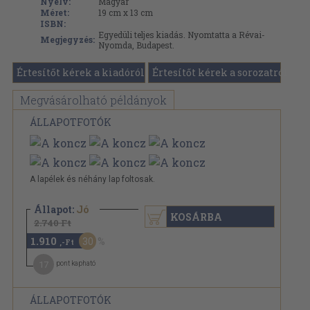
Nyelv:
Magyar
Méret:
19 cm x 13 cm
ISBN:
Egyedüli teljes kiadás. Nyomtatta a Révai-
Megjegyzés:
Nyomda, Budapest.
Értesítőt kérek a kiadóról
Értesítőt kérek a sorozatról
Megvásárolható példányok
ÁLLAPOTFOTÓK
A lapélek és néhány lap foltosak.
Állapot:
Jó
KOSÁRBA
2.740 Ft
1.910
30
,-Ft
17
pont kapható
ÁLLAPOTFOTÓK