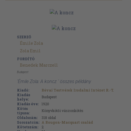
SZERZŐ
Émile Zola
Zola Emil
FORDÍTÓ
Benedek Marczell
Budapest
'Émile Zola: A koncz ' összes példány
Kiadó:
Révai Testvérek Irodalmi Intézet R.-T.
Kiadás
Budapest
helye:
Kiadás éve:
1920
Kötés
Könyvkötői vászonkötés
típusa:
Oldalszám:
318
oldal
Sorozatcím:
A Rougon-Macquart család
Kötetszám:
2