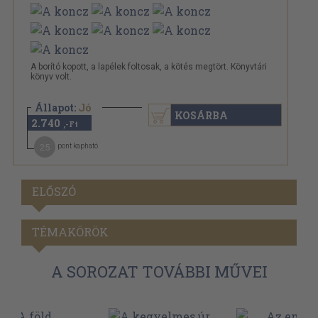
A borító kopott, a lapélek foltosak, a kötés megtört. Könyvtári
könyv volt.
Állapot:
Jó
KOSÁRBA
2.740
,-Ft
25
pont kapható
ELŐSZÓ
TÉMAKÖRÖK
A SOROZAT TOVÁBBI MŰVEI