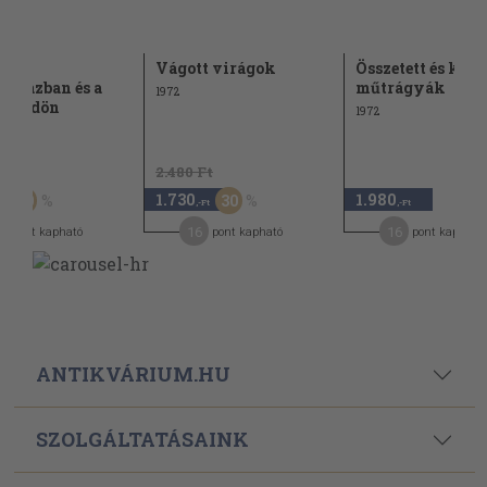
ű a
Vágott virágok
Összetett és keve
yházban és a
műtrágyák
1972
dföldön
1972
Ft
2.480 Ft
1.730
1.980
50
30
,-Ft
,-Ft
3
16
16
pont kapható
pont kapható
pont kapható
ANTIKVÁRIUM.HU
SZOLGÁLTATÁSAINK