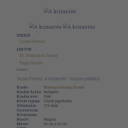
SZERZŐ
Incze Ferenc
LEKTOR
Dr. Domokos János
Papp Dénes
Budapest
'Incze Ferenc: A krizantén ' összes példány
Kiadó:
Mezőgazdasági Kiadó
Kiadás helye:
Budapest
Kiadás éve:
1966
Kötés típusa:
Fűzött papírkötés
Oldalszám:
170
oldal
Sorozatcím:
Kötetszám:
Nyelv:
Magyar
Méret:
20 cm x 15 cm