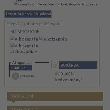
ISBN:
Megjegyzés:
Fekete-fehér fotókkal, ábrákkal illusztrálva.
Értesítőt kérek a kiadóról
Megvásárolható példányok
ÁLLAPOTFOTÓK
Jó állapotú példány.
Állapot:
Jó
KOSÁRBA
1.340
,-Ft
7
pont kapható
TARTALOM
TÉMAKÖRÖK