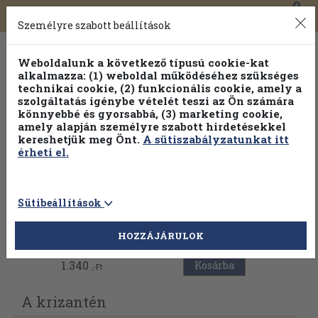
0
Toggle
Főmenü
Könyveink
navigation
Személyre szabott beállítások
Weboldalunk a következő típusú cookie-kat
alkalmazza: (1) weboldal működéséhez szükséges
technikai cookie, (2) funkcionális cookie, amely a
szolgáltatás igénybe vételét teszi az Ön számára
könnyebbé és gyorsabbá, (3) marketing cookie,
Válogasson több mint 1.000.000 kiadványunk közül
10-
amely alapján személyre szabott hirdetésekkel
100% kedvezménnyel!
kereshetjük meg Önt.
A sütiszabályzatunkat itt
érheti el.
Sütibeállítások
Vissza az előző oldalra
HOZZÁJÁRULOK
1.340
Kosárba
,-Ft
A krizantén