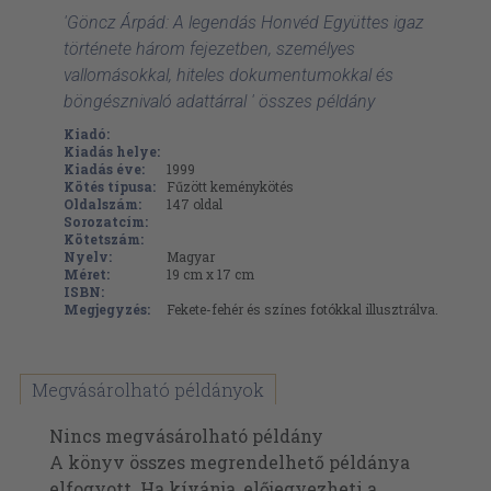
'Göncz Árpád: A legendás Honvéd Együttes igaz
története három fejezetben, személyes
vallomásokkal, hiteles dokumentumokkal és
böngésznivaló adattárral ' összes példány
Kiadó:
Kiadás helye:
Kiadás éve:
1999
Kötés típusa:
Fűzött keménykötés
Oldalszám:
147
oldal
Sorozatcím:
Kötetszám:
Nyelv:
Magyar
Méret:
19 cm x 17 cm
ISBN:
Megjegyzés:
Fekete-fehér és színes fotókkal illusztrálva.
Megvásárolható példányok
Nincs megvásárolható példány
A könyv összes megrendelhető példánya
elfogyott. Ha kívánja, előjegyezheti a