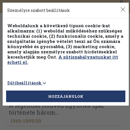
0
Toggle
Főmenü
Könyveink
navigation
Személyre szabott beállítások
Weboldalunk a következő típusú cookie-kat
alkalmazza: (1) weboldal működéséhez szükséges
technikai cookie, (2) funkcionális cookie, amely a
szolgáltatás igénybe vételét teszi az Ön számára
könnyebbé és gyorsabbá, (3) marketing cookie,
amely alapján személyre szabott hirdetésekkel
kereshetjük meg Önt.
A sütiszabályzatunkat itt
érheti el.
Sütibeállítások
Vissza az előző oldalra
Válasszon példányt
HOZZÁJÁRULOK
A legendás Honvéd Együttes igaz
története három...
1949-1999/
50