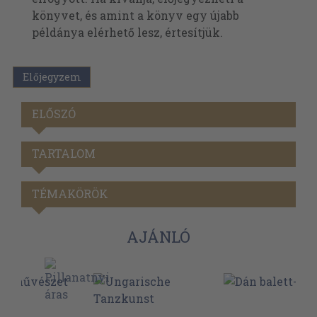
könyvet, és amint a könyv egy újabb
példánya elérhető lesz, értesítjük.
Előjegyzem
ELŐSZÓ
TARTALOM
TÉMAKÖRÖK
AJÁNLÓ