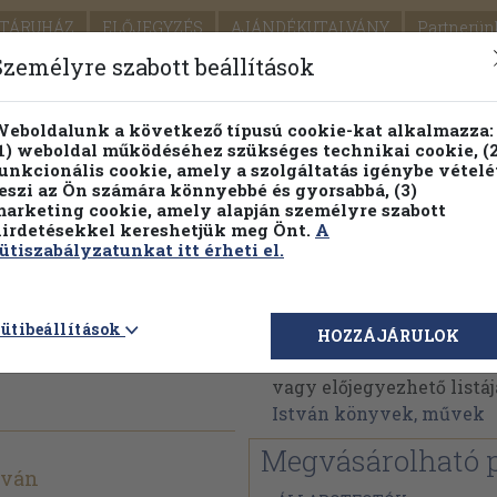
TÁRUHÁZ
ELŐJEGYZÉS
AJÁNDÉKUTALVÁNY
Partnerün
SZÁLLÍTÁS
SEGÍTSÉG
Személyre szabott beállítások
1.
Részletes kereső
Témaköri fa
eboldalunk a következő típusú cookie-kat alkalmazza:
1) weboldal működéséhez szükséges technikai cookie, (2
KIADV
unkcionális cookie, amely a szolgáltatás igénybe vételé
LEGNA
eszi az Ön számára könnyebbé és gyorsabbá, (3)
arketing cookie, amely alapján személyre szabott
PILLANATNYI ÁRAINK
FENNTARTHATÓ OLVASMÁN
irdetésekkel kereshetjük meg Önt.
A
ütiszabályzatunkat itt érheti el.
(aláírt
Nemere István
ütibeállítások
HOZZÁJÁRULOK
Nemere István műveinek
vagy előjegyezhető listáj
István könyvek, művek
Megvásárolható 
tván