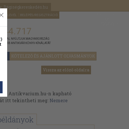
k: Régiségkereskedés.hu
A kosaram
HÍRLEVÉL
BELÉPÉS/REGISZTRÁCIÓ
MÉG
0
5000
Ft
144.717
)
ÁNNYAL NYÚJTJUK MAGYARORSZÁG
t
GYOBB ANTIKVÁR KÖNYV-KÍNÁLATÁT
YOK
KÖTELEZŐ ÉS AJÁNLOTT OLVASMÁNYOK
Vissza az előző oldalra
 az Antikvarium.hu-n kapható
át itt tekintheti meg:
Nemere
példányok