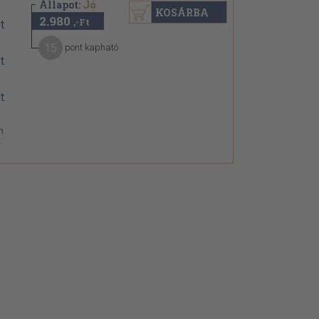
Állapot:
Jó
KOSÁRBA
2.980
,-Ft
15
pont kapható
n
.