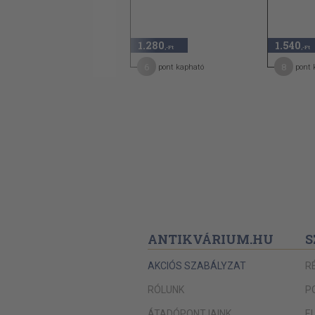
4.240 Ft
3.390
1.280
1.540
20
,-Ft
,-Ft
,-Ft
17
6
8
pont kapható
pont kapható
pont 
ANTIKVÁRIUM.HU
S
AKCIÓS SZABÁLYZAT
R
RÓLUNK
P
ÁTADÓPONTJAINK
E