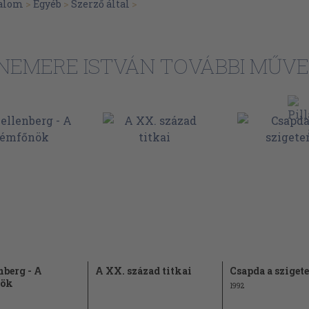
alom
>
Egyéb
>
Szerző által
>
NEMERE ISTVÁN TOVÁBBI MŰVE
nberg - A
A XX. század titkai
Csapda a sziget
ök
1992