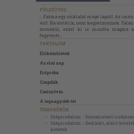
FÜLSZÖVEG
... Fatma egy sziklafal mögé lapult. Az imén
volt. Ha utolérik, nem kegyelmeznek. Talán l
menekül, ezzel ki is mondta magára a h
fegyverét...
TARTALOM
Előkészületek
Az első nap
Erőpróba
Csapdák
Cselszövés
A legnagyobb tét
TÉMAKÖRÖK
Szépirodalom
>
Szórakoztató irodalo
Szépirodalom
>
Dedikált, aláírt kötete
kötetek