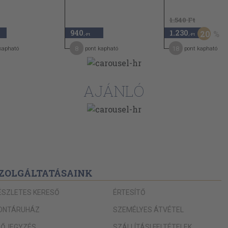
1.540 Ft
940
1.230
20
,-Ft
,-Ft
8
18
kapható
pont kapható
pont kapható
AJÁNLÓ
ZOLGÁLTATÁSAINK
ÉSZLETES KERESŐ
ÉRTESÍTŐ
ONTÁRUHÁZ
SZEMÉLYES ÁTVÉTEL
LŐJEGYZÉS
SZÁLLÍTÁSI FELTÉTELEK