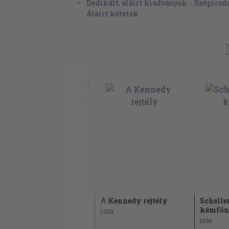
Dedikált, aláírt kiadványok
>
Szépirod
Aláírt kötetek
Titkok könyve
A Kennedy rejtély
Schelle
(dedikált példány)
kémfőn
2003
1986
2016