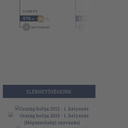
1.140 Ft
1.480 Ft
570
1.030
50
30
,-Ft
,-Ft
9
9
pont kapható
pont kapható
ELÉRHETŐSÉGEINK