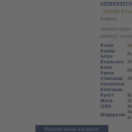
SZERKESZTŐ
Dandé Kris
Budapest
'Nemere István: 
példány) ' össz
Kiadó:
Bé
Kiadás
B
helye:
Kiadás éve:
19
Kötés
Ra
típusa:
Oldalszám:
20
Sorozatcím:
Kötetszám:
Nyelv:
M
Méret:
18
ISBN:
96
Ne
Megjegyzés:
al
Értesítőt kérek a kiadóról