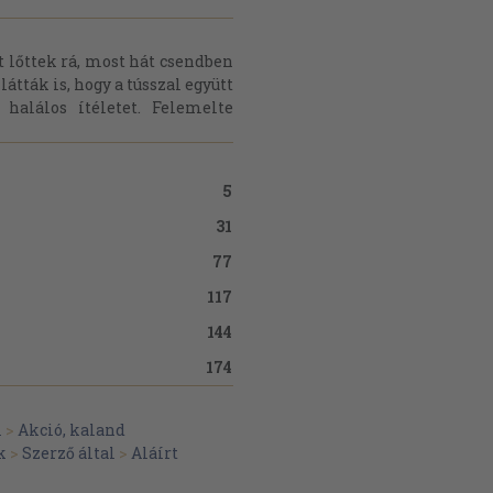
t lőttek rá, most hát csendben
átták is, hogy a tússzal együtt
alálos ítéletet. Felemelte
5
31
77
117
144
174
m
>
Akció, kaland
k
>
Szerző által
>
Aláírt