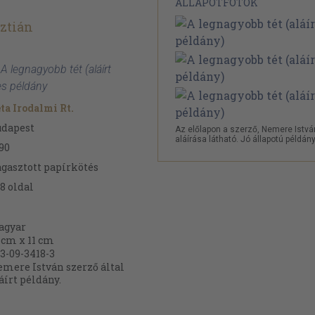
ÁLLAPOTFOTÓK
ztián
A legnagyobb tét (aláírt
es példány
ta Irodalmi Rt.
udapest
Az előlapon a szerző, Nemere Istvá
aláírása látható. Jó állapotú példány
90
gasztott papírkötés
8
oldal
agyar
 cm x 11 cm
3-09-3418-3
mere István szerző által
áírt példány.