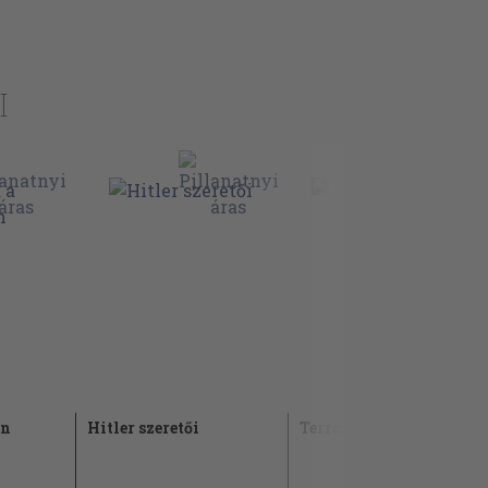
I
en
Hitler szeretői
Terrorista akciók 2.