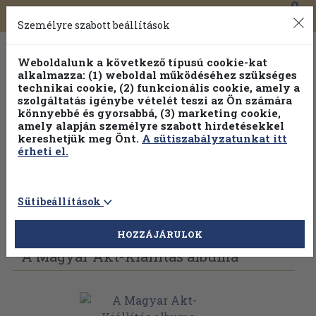
0
Toggle
Főmenü
Könyveink
navigation
Személyre szabott beállítások
Weboldalunk a következő típusú cookie-kat
alkalmazza: (1) weboldal működéséhez szükséges
technikai cookie, (2) funkcionális cookie, amely a
szolgáltatás igénybe vételét teszi az Ön számára
könnyebbé és gyorsabbá, (3) marketing cookie,
amely alapján személyre szabott hirdetésekkel
kereshetjük meg Önt.
A sütiszabályzatunkat itt
érheti el.
Sütibeállítások
Vissza az előző oldalra
Válasszon példányt
HOZZÁJÁRULOK
A Magyar Akt-Kiállítás albuma