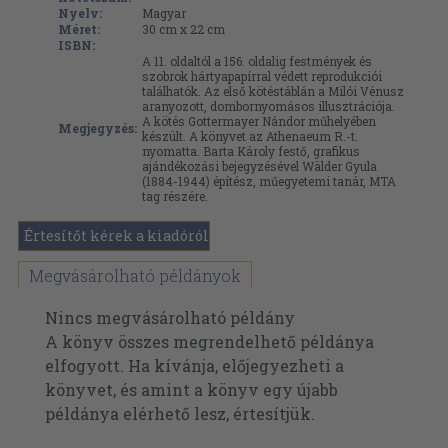
Nyelv:
Magyar
Méret:
30 cm x 22 cm
ISBN:
A 11. oldaltól a 156. oldalig festmények és
szobrok hártyapapírral védett reprodukciói
találhatók. Az első kötéstáblán a Milói Vénusz
aranyozott, dombornyomásos illusztrációja.
A kötés Gottermayer Nándor műhelyében
Megjegyzés:
készült. A könyvet az Athenaeum R.-t.
nyomatta. Barta Károly festő, grafikus
ajándékozási bejegyzésével Wälder Gyula
(1884-1944) építész, műegyetemi tanár, MTA
tag részére.
Értesítőt kérek a kiadóról
Megvásárolható példányok
Nincs megvásárolható példány
A könyv összes megrendelhető példánya
elfogyott. Ha kívánja, előjegyezheti a
könyvet, és amint a könyv egy újabb
példánya elérhető lesz, értesítjük.