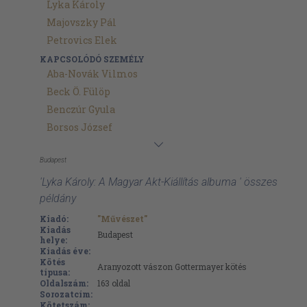
Lyka Károly
Majovszky Pál
Petrovics Elek
KAPCSOLÓDÓ SZEMÉLY
Aba-Novák Vilmos
Beck Ö. Fülöp
Benczúr Gyula
Borsos József
Budapest
'Lyka Károly: A Magyar Akt-Kiállítás albuma ' összes
példány
Kiadó:
"Művészet"
Kiadás
Budapest
helye:
Kiadás éve:
Kötés
Aranyozott vászon Gottermayer kötés
típusa:
Oldalszám:
163
oldal
Sorozatcím:
Kötetszám: