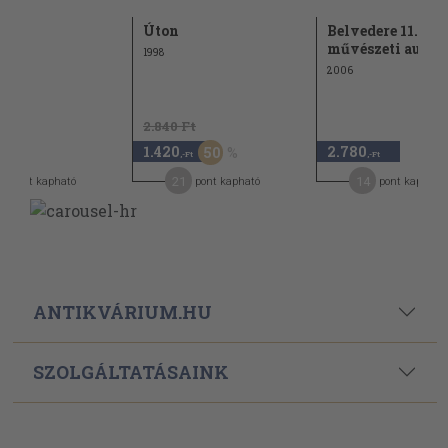
űvek
Úton
Belvedere 11.
művészeti aukci
1998
2006
2.840 Ft
1.420
2.780
50
,-Ft
,-Ft
21
14
pont kapható
pont kapható
pont kapható
ANTIKVÁRIUM.HU
SZOLGÁLTATÁSAINK