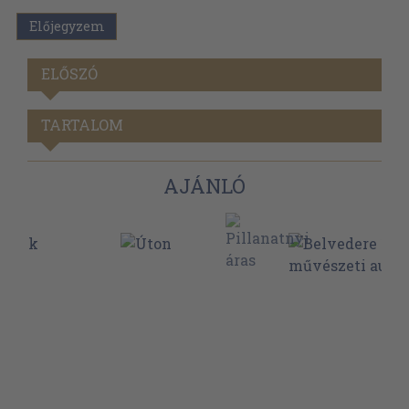
Előjegyzem
ELŐSZÓ
TARTALOM
AJÁNLÓ