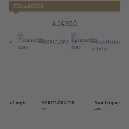
TÉMAKÖRÖK
AJÁNLÓ
arcú allergia
AGRIFLÓRA '98
Az allergia rejté
1998
2003