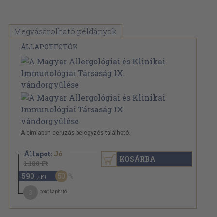
Megvásárolható példányok
ÁLLAPOTFOTÓK
A címlapon ceruzás bejegyzés található.
Állapot:
Jó
KOSÁRBA
1.180 Ft
590
50
,-Ft
3
pont kapható