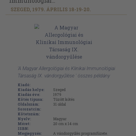
Immunológiai...
SZEGED, 1979. ÁPRILIS 18-19-20.
'A Magyar Allergológiai és Klinikai Immunológiai
Társaság IX. vándorgyűlése ' összes példány
Kiadó:
Kiadás helye:
Szeged
Kiadás éve:
1979
Kötés típusa:
Tűzött kötés
Oldalszám:
31
oldal
Sorozatcím:
Kötetszám:
Nyelv:
Magyar
Méret:
20 cm x 14 cm
ISBN:
Megjegyzés:
A vándorgyűlés programfüzete.