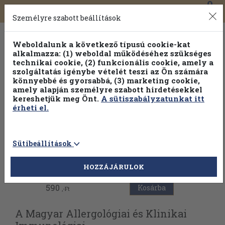
0
Toggle
Főmenü
Könyveink
navigation
Személyre szabott beállítások
Weboldalunk a következő típusú cookie-kat
alkalmazza: (1) weboldal működéséhez szükséges
technikai cookie, (2) funkcionális cookie, amely a
szolgáltatás igénybe vételét teszi az Ön számára
könnyebbé és gyorsabbá, (3) marketing cookie,
amely alapján személyre szabott hirdetésekkel
kereshetjük meg Önt.
A sütiszabályzatunkat itt
érheti el.
Sütibeállítások
Vissza az előző oldalra
HOZZÁJÁRULOK
590
Kosárba
,-Ft
A Magyar Allergológiai és Klinikai