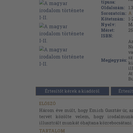
típusa:
Oldalszám:
1.
Sorozatcím:
A 
Kötetszám:
1-
Nyelv:
M
Méret:
25
ISBN:
Az
Ná
va
sz
Megjegyzés:
ki
il
A
Bu
Értesítőt kérek a kiadóról
Értesít
ELŐSZÓ
Három éve múlt, hogy Emich Gusztáv úr, az
tervét közölte velem, hogy irodalmunk
illusztrált munkát óhajtana közrebocsátani 
TARTALOM