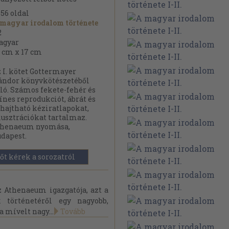
356
oldal
magyar irodalom története
2
agyar
 cm x 17 cm
 I. kötet Gottermayer
ndor könyvkötészetéből
ló. Számos fekete-fehér és
ínes reprodukciót, ábrát és
hajtható kéziratlapokat,
lusztrációkat tartalmaz.
thenaeum nyomása,
dapest.
őt kérek a sorozatról
 Athenaeum igazgatója, azt a
 történetéről egy nagyobb,
a mívelt nagy...
Tovább