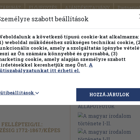
TÁRUHÁZ
ELŐJEGYZÉS
AJÁNDÉKUTALVÁNY
Partnerün
SZÁLLÍTÁS
SEGÍTSÉG
Személyre szabott beállítások
1.
Részletes kereső
Témaköri fa
eboldalunk a következő típusú cookie-kat alkalmazza:
1) weboldal működéséhez szükséges technikai cookie, (2
KIADV
unkcionális cookie, amely a szolgáltatás igénybe vételé
LEGNA
eszi az Ön számára könnyebbé és gyorsabbá, (3)
arketing cookie, amely alapján személyre szabott
PILLANATNYI ÁRAINK
FENNTARTHATÓ OLVASMÁN
irdetésekkel kereshetjük meg Önt.
A
ütiszabályzatunkat itt érheti el.
lom
ütibeállítások
Megvásárolható 
HOZZÁJÁRULOK
ÁLLAPOTFOTÓK
I FELLÉPTEIG/
II.:
ÉSIG 1772-1867/
KÉPES