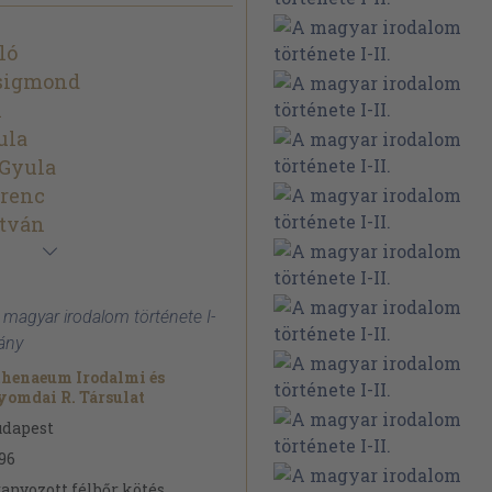
ló
sigmond
l
ula
 Gyula
erenc
stván
A magyar irodalom története I-
dány
henaeum Irodalmi és
omdai R. Társulat
udapest
96
anyozott félbőr kötés