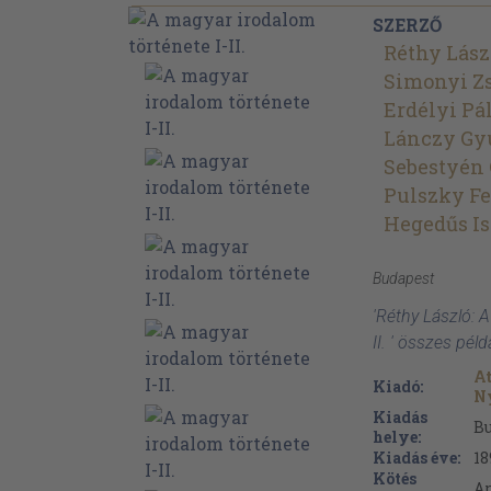
SZERZŐ
Réthy Lász
Simonyi Z
Erdélyi Pá
Lánczy Gy
Sebestyén
Pulszky F
Hegedűs I
Budapest
'Réthy László: 
II. ' összes pél
At
Kiadó:
Ny
Kiadás
B
helye:
Kiadás éve:
18
Kötés
Ar