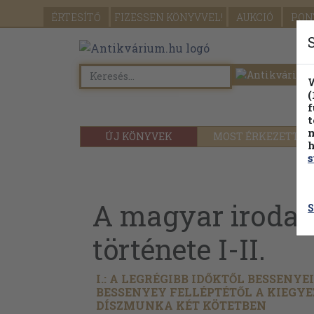
ÉRTESÍTŐ
FIZESSEN
KÖNYVVEL!
AUKCIÓ
PON
W
(
f
t
m
ÚJ KÖNYVEK
MOST ÉRKEZETT
h
s
A magyar iroda
S
története I-II.
I.: A LEGRÉGIBB IDŐKTŐL BESSENYE
BESSENYEY FELLÉPTÉTŐL A KIEGYEZ
DÍSZMUNKA KÉT KÖTETBEN