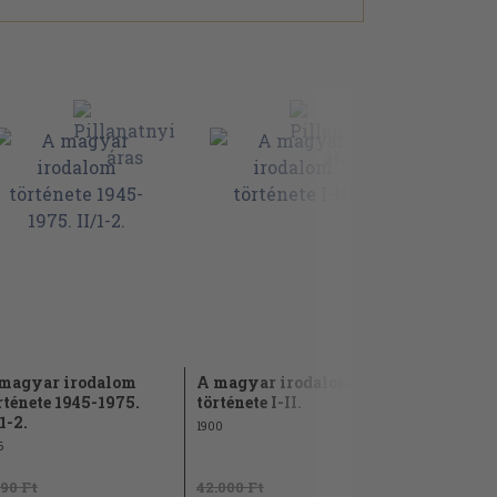
magyar irodalom
A magyar irodalom
A magyar 
rténete 1945-1975.
története I-II.
története 
/1-2.
II/1.
1900
6
1986
890 Ft
42.000 Ft
1.940 Ft