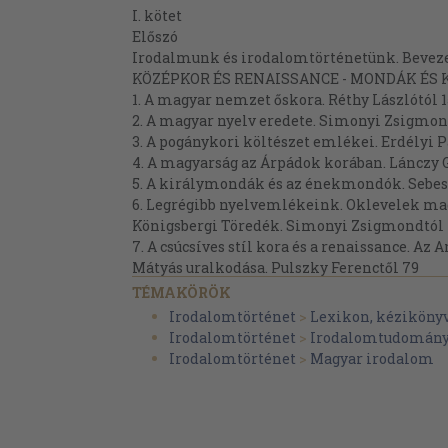
I. kötet
Előszó
Irodalmunk és irodalomtörténetünk. Bevezet
KÖZÉPKOR ÉS RENAISSANCE - MONDÁK ÉS
1. A magyar nemzet őskora. Réthy Lászlótól 1
2. A magyar nyelv eredete. Simonyi Zsigmon
3. A pogánykori költészet emlékei. Erdélyi P
4. A magyarság az Árpádok korában. Lánczy G
5. A királymondák és az énekmondók. Sebesty
6. Legrégibb nyelvemlékeink. Oklevelek magya
Königsbergi Töredék. Simonyi Zsigmondtól
7. A csúcsíves stíl kora és a renaissance. Az
Mátyás uralkodása. Pulszky Ferenctől 79
8. Janus Pannonius és a humanisták. Hegedűs
TÉMAKÖRÖK
9. Középkori könyvtáraink és a Corvina. Sebe
Irodalomtörténet
>
Lexikon, kéziköny
10. Középkori költészetünk. I. Legendák és eg
Irodalomtörténet
>
Irodalomtudomán
költészet.
Irodalomtörténet
>
Magyar irodalom
Horváth Cyrilltól 111
11. A kódexek mint nyelvemlékek. Simonyi 
12. A krónikák. Marczali Henriktől 137
VALLÁSI ÉS NEMZETI HARCOK KORA - PROT