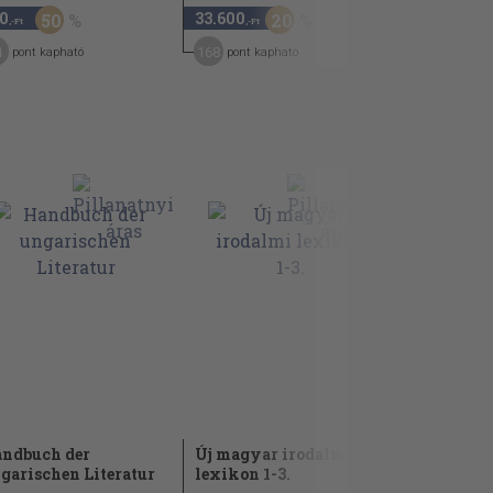
0
33.600
770
50
20
60
,-Ft
,-Ft
,-Ft
4
168
12
pont kapható
pont kapható
pont kap
ndbuch der
Új magyar irodalmi
A magyar 
garischen Literatur
lexikon 1-3.
pantheonj