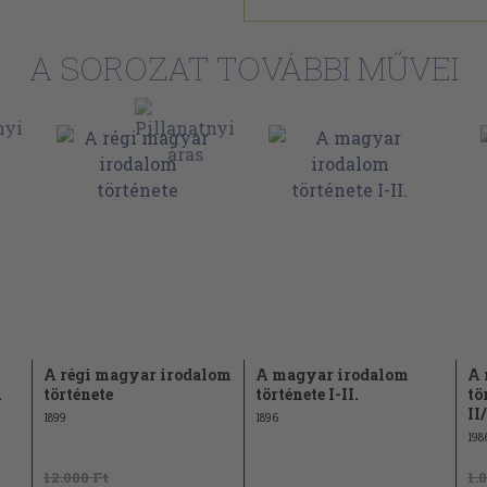
KOR
 Kardos Alberttől 145
n. Hellebrant Árpádtól 151
A SOROZAT TOVÁBBI MŰVEI
Prédikátorok. III. Polemikusok.
. Hegedűs Istvántól 175
 Sándortól 179
mrétől 187
bliai elbeszélések. ír Tinódi és
 magyar mondák. IV. Regényes
ese, novella, prózai zsoltár.
A régi magyar irodalom
A magyar irodalom
A 
.
története
története I-II.
tö
II
échy Károlytól 249
1899
1896
198
iskolák. II. Pázmány egyeteme
12.000 Ft
1.