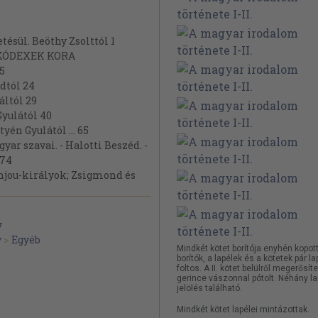
ésül. Beöthy Zsolttól 1
 KÓDEXEK KORA
5
dtól 24
áltól 29
yulától 40
én Gyulától ... 65
r szavai. - Halotti Beszéd. -
 74
 Anjou-királyok; Zsigmond és
 Istvántól 90
styén Gyulától 101
v
yházi énekek. II. Világi
y
>
Egyéb
Mindkét kötet borítója enyhén kopott
borítók, a lapélek és a kötetek pár la
foltos. A II. kötet belülről megerősíte
Zsigmondtól 126
gerince vászonnal pótolt. Néhány l
jelölés található.
ESTÁNS KOR,
Mindkét kötet lapélei mintázottak.