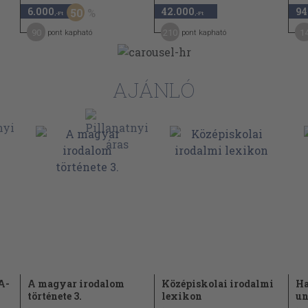
6.000
42.000
94
50
,-Ft
,-Ft
 Molnár Albert, Geleji Katona
90
210
1
pont kapható
pont kapható
AJÁNLÓ
Dávidtól 320
ornéltól 381
égyesy Lászlótól 401
Rákóczi Ferenc kora. II. A kuruc
n. Babocsay, Bethlen Miklós,
l 455
vallásos líra. II. Mikes
 Lászlótól 462
A-
A magyar irodalom
Középiskolai irodalmi
Ha
története 3.
lexikon
un
ázadban. Marczali Henriktől