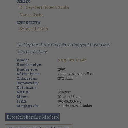
SZERZŐ
Dr. Cey-bert Róbert Gyula
Nyers Csaba
SZERKESZTŐ
Szigeti László
'Dr. Cey-bert Róbert Gyula: A magyar konyha ízei '
összes példány
Kiadó:
Szig-Tim Kiadó
Kiadás helye:
Kiadás éve:
2007
Kötés típusa:
Ragasztott papírkötés
Oldalszám:
282
oldal
Sorozatcím:
Kötetszám:
Nyelv:
Magyar
Méret:
21 cm x 15 cm
ISBN:
963-86353-9-8
Megjegyzés:
2. átdolgozott kiadás.
Értesítőt kérek a kiadóról