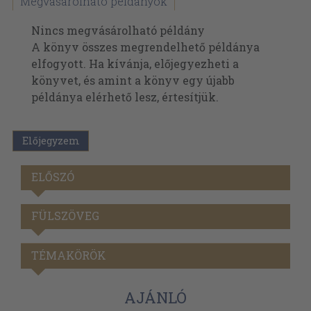
Megvásárolható példányok
Nincs megvásárolható példány
A könyv összes megrendelhető példánya
elfogyott. Ha kívánja, előjegyezheti a
könyvet, és amint a könyv egy újabb
példánya elérhető lesz, értesítjük.
Előjegyzem
ELŐSZÓ
FÜLSZÖVEG
TÉMAKÖRÖK
AJÁNLÓ