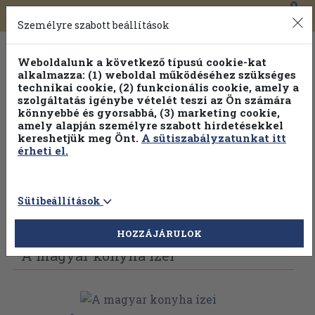
0
Toggle
Főmenü
Könyveink
navigation
Személyre szabott beállítások
Weboldalunk a következő típusú cookie-kat
alkalmazza: (1) weboldal működéséhez szükséges
technikai cookie, (2) funkcionális cookie, amely a
szolgáltatás igénybe vételét teszi az Ön számára
könnyebbé és gyorsabbá, (3) marketing cookie,
amely alapján személyre szabott hirdetésekkel
kereshetjük meg Önt.
A sütiszabályzatunkat itt
érheti el.
Sütibeállítások
Vissza az előző oldalra
Válasszon példányt
HOZZÁJÁRULOK
A magyar konyha ízei