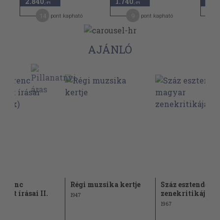
2.840
1.740
2.8
,-Ft
,-Ft
14
9
pont kapható
pont kapható
AJÁNLÓ
 Ferenc
Régi muzsika kertje
Száz esztendő m
tott írásai II.
zenekritikája
1947
dék)
1967