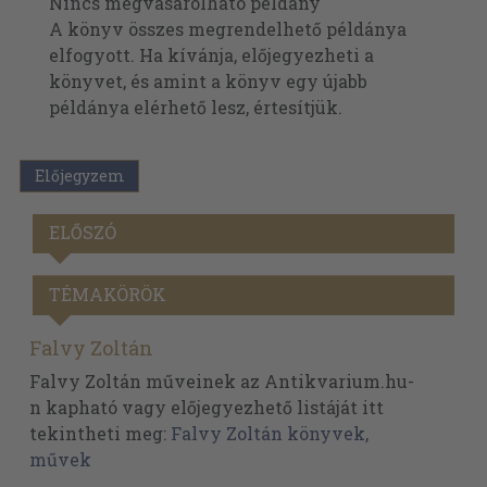
Nincs megvásárolható példány
A könyv összes megrendelhető példánya
elfogyott. Ha kívánja, előjegyezheti a
könyvet, és amint a könyv egy újabb
példánya elérhető lesz, értesítjük.
Előjegyzem
ELŐSZÓ
TÉMAKÖRÖK
Falvy Zoltán
Falvy Zoltán műveinek az Antikvarium.hu-
n kapható vagy előjegyezhető listáját itt
tekintheti meg:
Falvy Zoltán könyvek,
művek