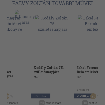
FALVY ZOLTÁN TOVÁBBI MŰVEI
gyar
Kodály Zoltán 75.
Erkel Ferenc és 
örténet
születésnapjára
Béla emlékére
skönyve
1957
1954
Ft
2.750 Ft
3.980
2.200
50
20
,-Ft
,-Ft
,-Ft
0
20
18
pont kapható
pont kapható
pont kapható