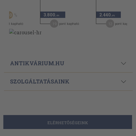
Ft
3.800
2.440
20
,-Ft
,-Ft
,-Ft
7
19
12
pont kapható
pont kapható
pont kapható
ANTIKVÁRIUM.HU
SZOLGÁLTATÁSAINK
ELÉRHETŐSÉGEINK