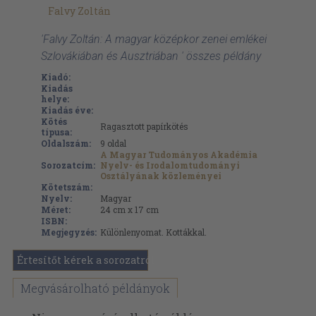
Falvy Zoltán
'Falvy Zoltán: A magyar középkor zenei emlékei
Szlovákiában és Ausztriában ' összes példány
Kiadó:
Kiadás
helye:
Kiadás éve:
Kötés
Ragasztott papírkötés
típusa:
Oldalszám:
9
oldal
A Magyar Tudományos Akadémia
Sorozatcím:
Nyelv- és Irodalomtudományi
Osztályának közleményei
Kötetszám:
Nyelv:
Magyar
Méret:
24 cm x 17 cm
ISBN:
Megjegyzés:
Különlenyomat. Kottákkal.
Értesítőt kérek a sorozatról
Megvásárolható példányok