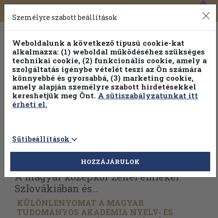
0
Toggle
Főmenü
Könyveink
navigation
Személyre szabott beállítások
Weboldalunk a következő típusú cookie-kat
alkalmazza: (1) weboldal működéséhez szükséges
technikai cookie, (2) funkcionális cookie, amely a
szolgáltatás igénybe vételét teszi az Ön számára
könnyebbé és gyorsabbá, (3) marketing cookie,
amely alapján személyre szabott hirdetésekkel
kereshetjük meg Önt.
A sütiszabályzatunkat itt
érheti el.
Sütibeállítások
Vissza az előző oldalra
Válasszon példányt
HOZZÁJÁRULOK
A magyar középkor zenei emlékei
Szlovákiában és...
KÜLÖNLENYOMAT A MAGYAR
TUDOMÁNYOS AKADÉMIA NYELV- ÉS