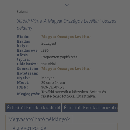
Budapest
'Alföldi Vilma: A Magyar Országos Levéltár ' összes
példány
Kiadó:
Magyar Országos Levéltár
Kiadás
Budapest
helye:
Kiadás éve:
1996
Kötés
Ragasztott papírkötés
típusa:
Oldalszám:
296
oldal
Sorozatcím:
Magyar Országos Levéltár
Kötetszám:
Nyelv:
Magyar
Méret:
20 cm x 14 cm
ISBN:
963-631-071-8
További szerzők a könyvben. Színes és
Megjegyzés:
fekete-fehér fotókkal illusztrálva.
Értesítőt kérek a kiadóról
Értesítőt kérek a sorozatról
Megvásárolható példányok
ÁLLAPOTFOTÓK