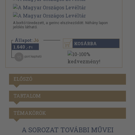
A borító töredezett, a gerinc elszíneződött. Néhány lapon
jelölés látható.
Állapot:
Jó
KOSÁRBA
1.640
,-Ft
15
pont kapható
ELŐSZÓ
TARTALOM
TÉMAKÖRÖK
A SOROZAT TOVÁBBI MŰVEI