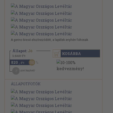
A gerinc kissé elszíneződött, a lapélek enyhén foltosak.
Állapot:
Jó
KOSÁRBA
1.640 Ft
820
50
,-Ft
7
pont kapható
ÁLLAPOTFOTÓK