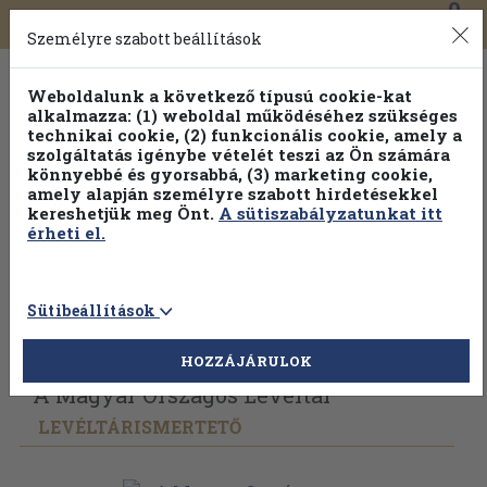
0
Toggle
Főmenü
Könyveink
navigation
Személyre szabott beállítások
Weboldalunk a következő típusú cookie-kat
alkalmazza: (1) weboldal működéséhez szükséges
technikai cookie, (2) funkcionális cookie, amely a
szolgáltatás igénybe vételét teszi az Ön számára
könnyebbé és gyorsabbá, (3) marketing cookie,
Válogasson több mint 1.000.000 kiadványunk közül
10-
amely alapján személyre szabott hirdetésekkel
100% kedvezménnyel!
kereshetjük meg Önt.
A sütiszabályzatunkat itt
érheti el.
Sütibeállítások
Vissza az előző oldalra
Válasszon példányt
HOZZÁJÁRULOK
A Magyar Országos Levéltár
LEVÉLTÁRISMERTETŐ