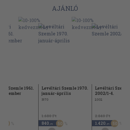
AJÁNLÓ
tári Szemle 1961.
Levéltári Szemle 1970.
Levéltári Szemle
s-december
január-április
2002/1-4.
1970
2002
Ft
1.680 Ft
2.840 Ft
840
1.420
50
50
50
,-Ft
,-Ft