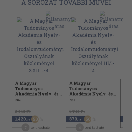
A SOROZAT TOVÁBBI MŰVEI
A Magyar
A Magyar
A M
Tudományos
Tudományos
Tud
s...
Akadémia Nyelv- és...
Akadémia Nyelv- és...
Aka
1965
1952
1961
2.840 Ft
1.740 Ft
1.420
870
2.8
50
50
,-Ft
,-Ft
7
4
pont kapható
pont kapható