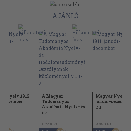
AJÁNLÓ
r Nyelv 1912.
A Magyar
Magyar Nyelv 19
r-december
Tudományos
január-december
Akadémia Nyelv- és...
1911
1954
Ft
1.740 Ft
8.480 Ft