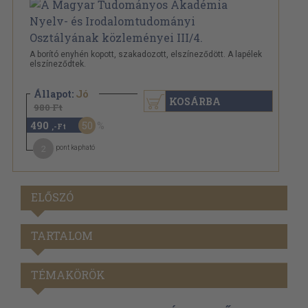
A borító enyhén kopott, szakadozott, elszíneződött. A lapélek
elszíneződtek.
Állapot:
Jó
KOSÁRBA
980 Ft
490
50
,-Ft
2
pont kapható
ELŐSZÓ
TARTALOM
TÉMAKÖRÖK