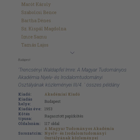
Marót Károly
Szabolcsi Bence
Bartha Dénes
Sz. Kispál Magdolna
Imre Samu
Tamás Lajos
Budapest
'Trencsényi Waldapfel Imre: A Magyar Tudományos
Akadémia Nyelv- és Irodalomtudományi
Osztályának közleményei III/4. ' összes példány
Kiadó:
Akadémiai Kiadó
Kiadás
Budapest
helye:
Kiadás éve:
1953
Kötés
Ragasztott papírkötés
típusa:
Oldalszám:
117
oldal
A Magyar Tudományos Akadémia
Sorozatcím:
Nyelv- és Irodalomtudományi
Osztályának közleményei