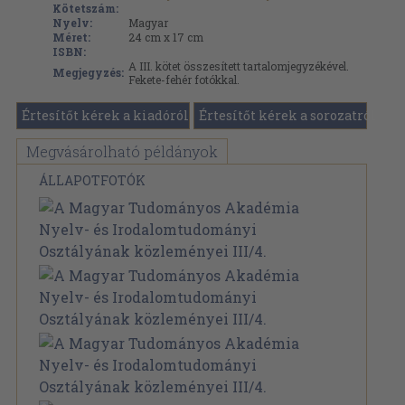
Kötetszám:
Nyelv:
Magyar
Méret:
24 cm x 17 cm
ISBN:
A III. kötet összesített tartalomjegyzékével.
Megjegyzés:
Fekete-fehér fotókkal.
Értesítőt kérek a kiadóról
Értesítőt kérek a sorozatról
Megvásárolható példányok
ÁLLAPOTFOTÓK