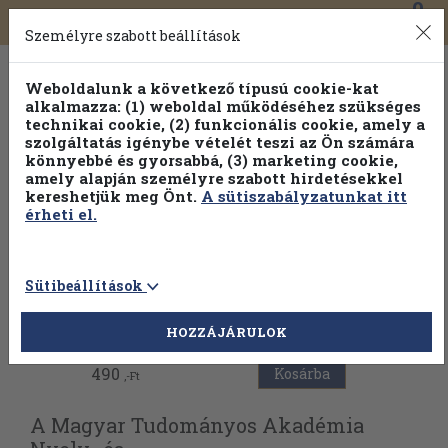
0
Toggle
Főmenü
Könyveink
navigation
Személyre szabott beállítások
Weboldalunk a következő típusú cookie-kat
alkalmazza: (1) weboldal működéséhez szükséges
technikai cookie, (2) funkcionális cookie, amely a
szolgáltatás igénybe vételét teszi az Ön számára
könnyebbé és gyorsabbá, (3) marketing cookie,
amely alapján személyre szabott hirdetésekkel
kereshetjük meg Önt.
A sütiszabályzatunkat itt
érheti el.
Sütibeállítások
Vissza az előző oldalra
HOZZÁJÁRULOK
490
Kosárba
,-Ft
A Magyar Tudományos Akadémia