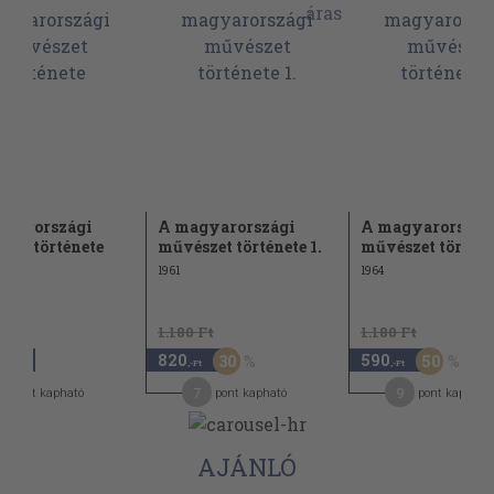
gyarországi
A magyarországi
A magyarország
zet története
művészet története 1.
művészet történet
1961
1964
1.180 Ft
1.180 Ft
820
590
30
50
,-Ft
,-Ft
,-Ft
4
7
9
pont kapható
pont kapható
pont kapható
AJÁNLÓ