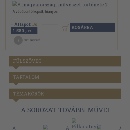
A védőborító kopott, hiányos.
Állapot:
Jó
KOSÁRBA
1.580
,-Ft
8
pont kapható
FÜLSZÖVEG
TARTALOM
TÉMAKÖRÖK
A SOROZAT TOVÁBBI MŰVEI