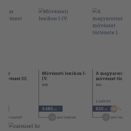
agyar
Művészeti lexikon I-
A magyarország
művészet III.
IV.
művészet történet
1965
1961
1.180 Ft
3.480
820
30
,-Ft
,-Ft
,-Ft
7
17
7
pont kapható
pont kapható
pont kapható