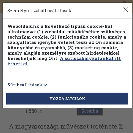
0
Toggle
Főmenü
Könyveink
navigation
Személyre szabott beállítások
Weboldalunk a következő típusú cookie-kat
alkalmazza: (1) weboldal működéséhez szükséges
technikai cookie, (2) funkcionális cookie, amely a
szolgáltatás igénybe vételét teszi az Ön számára
könnyebbé és gyorsabbá, (3) marketing cookie,
Válogasson több mint 30 000 kötet közül
amely alapján személyre szabott hirdetésekkel
Hobbi témakörökben
20% kedvezménnyel!
kereshetjük meg Önt.
A sütiszabályzatunkat itt
érheti el.
Sütibeállítások
Vissza az előző oldalra
HOZZÁJÁRULOK
1.580
Kosárba
,-Ft
A magyarországi művészet története 2.