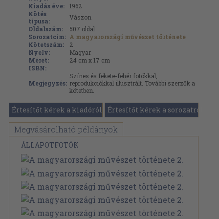
Kiadás éve:
1962
Kötés
Vászon
típusa:
Oldalszám:
507
oldal
Sorozatcím:
A magyarországi művészet története
Kötetszám:
2
Nyelv:
Magyar
Méret:
24 cm x 17 cm
ISBN:
Színes és fekete-fehér fotókkal,
Megjegyzés:
reprodukciókkal illusztrált. További szerzők a
kötetben.
Értesítőt kérek a kiadóról
Értesítőt kérek a sorozatról
Megvásárolható példányok
ÁLLAPOTFOTÓK